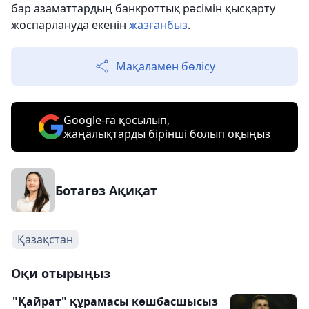
бар азаматтардың банкроттық рәсімін қысқарту
жоспарлануда екенін
жазғанбыз
.
Мақаламен бөлісу
Google-ға қосылып,
жаңалықтарды бірінші болып оқыңыз
Ботагөз Ақиқат
Қазақстан
Оқи отырыңыз
"Қайрат" құрамасы көшбасшысыз