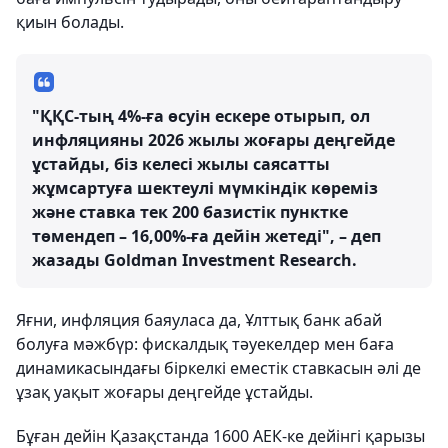
қиын болады.
"ҚҚС-тың 4%-ға өсуін ескере отырып, ол
инфляцияны 2026 жылы жоғары деңгейде
ұстайды, біз келесі жылы саясатты
жұмсартуға шектеулі мүмкіндік көреміз
және ставка тек 200 базистік пунктке
төмендеп – 16,00%-ға дейін жетеді", – деп
жазады Goldman Investment Research.
Яғни, инфляция баяуласа да, Ұлттық банк абай
болуға мәжбүр: фискалдық тәуекелдер мен баға
динамикасындағы біркелкі еместік ставкасын әлі де
ұзақ уақыт жоғары деңгейде ұстайды.
Бұған дейін Қазақстанда 1600 АЕК-ке дейінгі қарызы