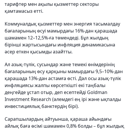
тарифтер мен ақылы қызметтер секторы
қамтамасыз етті.
Коммуналдық қызметтер мен энергия тасымалдау
бағаларының өсуі мамырдағы 16%-дан қарашада
шамамен 12–12,5%-ға төмендеді. Бұл жылдың
бірінші жартысындағы инфляция динамикасына
әсер еткен қысымды азайтты.
Ал азық-түлік, сусындар және темекі өнімдерінің
бағаларының өсу қарқыны мамырдағы 9,5–10%-дан
қарашада 13%-дан астамға өсті. Дәл осы азық-түлік
инфляциясы жалпы көрсеткішті екі таңбалы
деңгейде ұстап отыр, деп есептейді Goldman
Investment Research (әлемдегі ең ірі және ықпалды
инвестициялық банктердің бірі).
Сарапшылардың айтуынша, қараша айындағы
айлық баға өсімі шамамен 0,8% болды – бұл жылдық