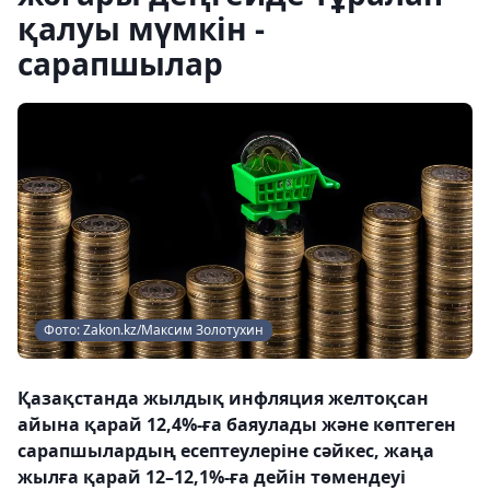
қалуы мүмкін -
сарапшылар
Фото: Zakon.kz/Максим Золотухин
Қазақстанда жылдық инфляция желтоқсан
айына қарай 12,4%-ға баяулады және көптеген
сарапшылардың есептеулеріне сәйкес, жаңа
жылға қарай 12–12,1%-ға дейін төмендеуі