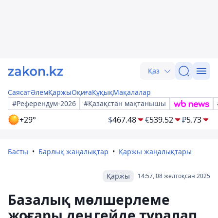
Қаз
Саясат
Әлем
Қаржы
Оқиға
Құқық
Мақалалар
#Референдум-2026
#Қазақстан мақтанышы
+29°
$
467.48
€
539.52
₽
5.73
Басты
Барлық жаңалықтар
Қаржы жаңалықтары
Қаржы
14:57, 08 желтоқсан 2025
Базалық мөлшерлеме
жоғары деңгейде тұралап