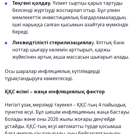
Теңгені қолдау.
Үкімет сыртқы қарыз тартуды
белсенді жүргізуді жоспарлап отыр. Бұл үлкен
мемлекеттік инвестициялық бағдарламалардың
ішкі нарыққа салған қысымын азайтуға мүмкіндік
береді.
Ликвидтілікті стерилизацияла
у. Ұлттық банк
ноттар шығару көлемін арттырып, қаржы
жүйесінен артық ақша массасын шығарып алады.
Осы шаралар инфляциялық күтілімдерді
тұрақтандыруға көмектеседі.
ҚҚС өсімі – жаңа инфляциялық фактор
Негізгі ұзақ мерзімді тәуекел – ҚҚС-тың 4 пайыздық
пунктке өсуі. Бұл шешім инфляцияның жаңа бастауы
болады және оны 2026 жылы жоғары деңгейде
ұстайды. ҚҚС-тың өсуі автоматты түрде қосымша
баға импульсін тудырады, оны бейтараптандыру