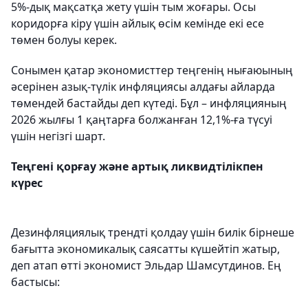
5%-дық мақсатқа жету үшін тым жоғары. Осы
коридорға кіру үшін айлық өсім кемінде екі есе
төмен болуы керек.
Сонымен қатар экономисттер теңгенің нығаюының
әсерінен азық-түлік инфляциясы алдағы айларда
төмендей бастайды деп күтеді. Бұл – инфляцияның
2026 жылғы 1 қаңтарға болжанған 12,1%-ға түсуі
үшін негізгі шарт.
Теңгені қорғау және артық ликвидтілікпен
күрес
Дезинфляциялық трендті қолдау үшін билік бірнеше
бағытта экономикалық саясатты күшейтіп жатыр,
деп атап өтті экономист Эльдар Шамсутдинов. Ең
бастысы: