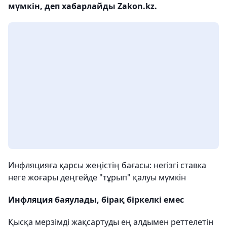
мүмкін, деп хабарлайды Zakon.kz.
Инфляцияға қарсы жеңістің бағасы: негізгі ставка
неге жоғары деңгейде "тұрып" қалуы мүмкін
Инфляция баяулады, бірақ біркелкі емес
Қысқа мерзімді жақсартуды ең алдымен реттелетін