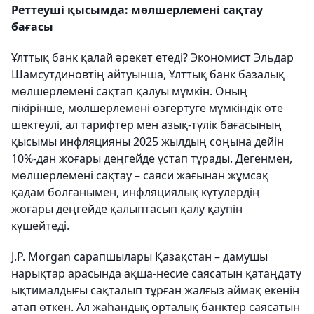
Реттеуші қысымда: мөлшерлемені сақтау
бағасы
Ұлттық банк қалай әрекет етеді? Экономист Эльдар
Шамсутдиновтің айтуынша, Ұлттық банк базалық
мөлшерлемені сақтап қалуы мүмкін. Оның
пікірінше, мөлшерлемені өзгертуге мүмкіндік өте
шектеулі, ал тарифтер мен азық-түлік бағасының
қысымы инфляцияны 2025 жылдың соңына дейін
10%-дан жоғары деңгейде ұстап тұрады. Дегенмен,
мөлшерлемені сақтау – саяси жағынан жұмсақ
қадам болғанымен, инфляциялық күтулердің
жоғары деңгейде қалыптасып қалу қаупін
күшейтеді.
J.P. Morgan сарапшылары Қазақстан – дамушы
нарықтар арасында ақша-несие саясатын қатаңдату
ықтималдығы сақталып тұрған жалғыз аймақ екенін
атап өткен. Ал жаһандық орталық банктер саясатын