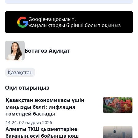
Google-ға қосылып,
жаңалықтарды бірінші болып оқыңыз
Ботагөз Ақиқат
Қазақстан
Оқи отырыңыз
Қазақстан экономикасы үшін
маңызды белгі: инфляция
төмендей бастады
14:24, 02 наурыз 2026
Алматы ТКШ қызметтеріне
бағаның өсуі бойынша көш