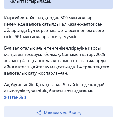
қалыптастырылады.
Қыркүйекте Ұлттық қордан 500 млн доллар
көлемінде валюта сатылды, ал қазан-желтоқсан
айларында бұл көрсеткіш орта есеппен екі есеге
өсіп, 961 млн долларға жетуі мүмкін.
Бұл валюталық ағын теңгенің әлсіреуіне қарсы
маңызды тосқауыл болмақ. Сонымен қатар, 2025
жылдың 4-тоқсанында алтынмен операцияларды
айна қатесіз қайталау мақсатында 1,4 трлн теңгеге
валюталық сату жоспарланған.
Ал, бұған дейін Қазақстанда бір ай ішінде қандай
азық-түлік түрлерінің бағасы арзандағанын
жазғанбыз
.
Мақаламен бөлісу