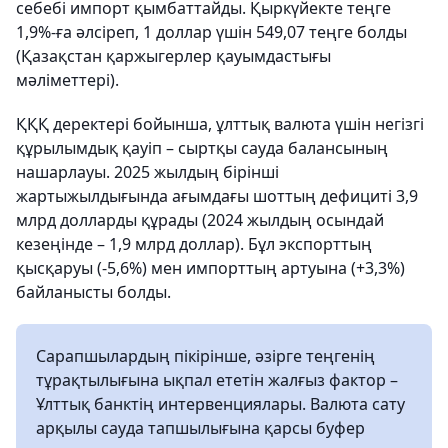
себебі импорт қымбаттайды. Қыркүйекте теңге
1,9%-ға әлсіреп, 1 доллар үшін 549,07 теңге болды
(Қазақстан қаржыгерлер қауымдастығы
мәліметтері).
ҚҚҚ деректері бойынша, ұлттық валюта үшін негізгі
құрылымдық қауіп – сыртқы сауда балансының
нашарлауы. 2025 жылдың бірінші
жартыжылдығында ағымдағы шоттың дефициті 3,9
млрд долларды құрады (2024 жылдың осындай
кезеңінде – 1,9 млрд доллар). Бұл экспорттың
қысқаруы (-5,6%) мен импорттың артуына (+3,3%)
байланысты болды.
Сарапшылардың пікірінше, әзірге теңгенің
тұрақтылығына ықпал ететін жалғыз фактор –
Ұлттық банктің интервенциялары. Валюта сату
арқылы сауда тапшылығына қарсы буфер