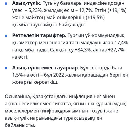
Азық-түлік.
Тұтыну бағалары индексіне қосқан
үлесі – 5,23%, жылдық өсім – 12,7%. Еттің (+19,1%)
және май/тоң май өнімдерінің (+19,5%)
қымбаттауы айқын байқалады.
Реттелетін тарифтер.
Тұрғын үй-коммуналдық
қызметтер мен энергия тасымалдаушылар 17,4%-
ға қымбаттады. Салқын су +84,3%, ал газ +27,7%-
ға өсті.
Азық-түлік емес тауарлар
. Бұл секторда баға
1,5%-ға өсті – бұл 2022 жылғы қарашадан бергі ең
жоғарғы көрсеткіш.
Осылайша, Қазақстандағы инфляция негізінен
ақша-несиелік емес сипатта, яғни ішкі құрылымдық
мәселелермен (инфрақұрылымның тозуы) және
азық-түлік нарығындағы тұрақсыздықпен
байланысты.