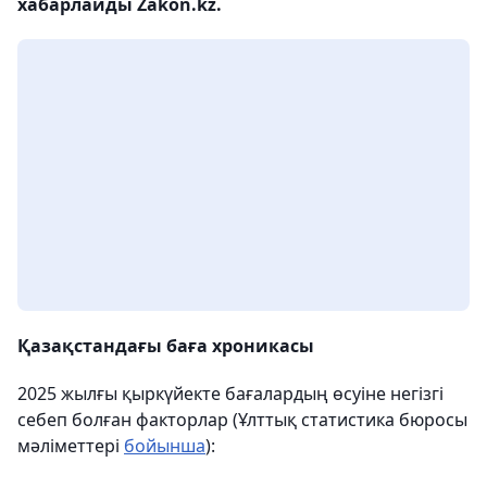
хабарлайды Zakon.kz.
Қазақстандағы баға хроникасы
2025 жылғы қыркүйекте бағалардың өсуіне негізгі
себеп болған факторлар (Ұлттық статистика бюросы
мәліметтері
бойынша
):