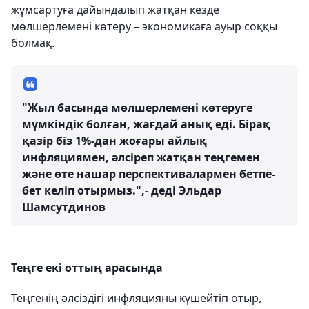
жұмсартуға дайындалып жатқан кезде
мөлшерлемені көтеру – экономикаға ауыр соққы
болмақ.
"Жыл басында мөлшерлемені көтеруге
мүмкіндік болған, жағдай анық еді. Бірақ
қазір біз 1%-дан жоғары айлық
инфляциямен, әлсіреп жатқан теңгемен
және өте нашар перспективалармен бетпе-
бет келіп отырмыз.",- деді Эльдар
Шамсутдинов
Теңге екі оттың арасында
Теңгенің әлсіздігі инфляцияны күшейтіп отыр,