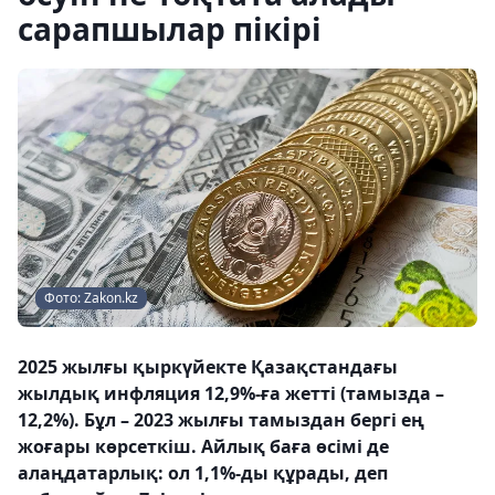
сарапшылар пікірі
Фото: Zakon.kz
2025 жылғы қыркүйекте Қазақстандағы
жылдық инфляция 12,9%-ға жетті (тамызда –
12,2%). Бұл – 2023 жылғы тамыздан бергі ең
жоғары көрсеткіш. Айлық баға өсімі де
алаңдатарлық: ол 1,1%-ды құрады, деп