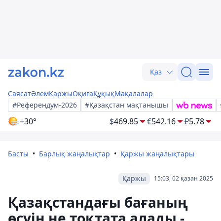
Қаз
Саясат
Әлем
Қаржы
Оқиға
Құқық
Мақалалар
#Референдум-2026
#Қазақстан мақтанышы
+30°
$
469.85
€
542.16
₽
5.78
Басты
Барлық жаңалықтар
Қаржы жаңалықтары
Қаржы
15:03, 02 қазан 2025
Қазақстандағы бағаның
өсуін не тоқтата алады -