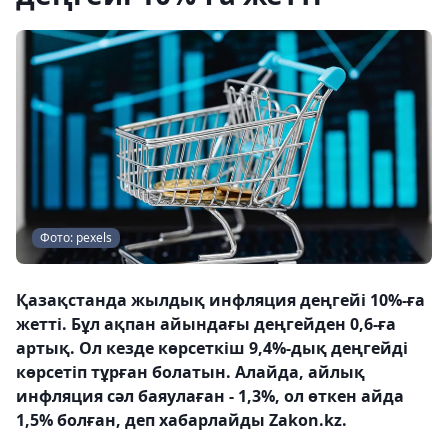
Фото: pexels
Қазақстанда жылдық инфляция деңгейі 10%-ға
жетті. Бұл ақпан айындағы деңгейден 0,6-ға
артық. Ол кезде көрсеткіш 9,4%-дық деңгейді
көрсетіп тұрған болатын. Алайда, айлық
инфляция сәл баяулаған - 1,3%, ол өткен айда
1,5% болған, деп хабарлайды Zakon.kz.