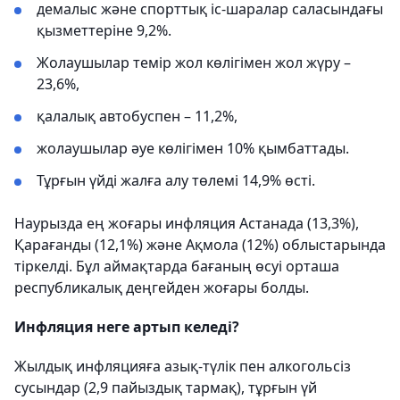
демалыс және спорттық іс-шаралар саласындағы
қызметтеріне 9,2%.
Жолаушылар темір жол көлігімен жол жүру –
23,6%,
қалалық автобуспен – 11,2%,
жолаушылар әуе көлігімен 10% қымбаттады.
Тұрғын үйді жалға алу төлемі 14,9% өсті.
Наурызда ең жоғары инфляция Астанада (13,3%),
Қарағанды (12,1%) және Ақмола (12%) облыстарында
тіркелді. Бұл аймақтарда бағаның өсуі орташа
республикалық деңгейден жоғары болды.
Инфляция неге артып келеді?
Жылдық инфляцияға азық-түлік пен алкогольсіз
сусындар (2,9 пайыздық тармақ), тұрғын үй