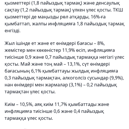
қызметтері (1,8 пайыздық тармақ) және денсаулық
сақтау (1,2 пайыздық тармақ) үлкен үлес қосты. ТКШ
қызметтері де маңызды рөл атқарды, 16%-ға
қымбаттап, жалпы инфляцияға 1,8 пайыздық тармақ
енгізді.
Жыл ішінде ет және ет өнімдері бағасы – 8%,
жемістер мен көкөністер 11,9% өсіп, инфляцияға
тиісінше 0,9 және 0,7 пайыздық тармаққа негізгі үлес
қосты. Май және тоң май – 13,1%, сүт өнімдері
бағасының 6,1% қымбаттауы жылдық инфляцияға
0,3 пайыздық тармақтан, алкоголсіз сусындар (9,9%),
нан өнімдері мен жармалар (3,1%) – 0,2 пайыздық
тармақтан үлес қосты.
Киім – 10,5%, аяқ киім 11,7% қымбаттады және
инфляцияға тиісінше 0,6 және 0,4 пайыздық
тармаққа үлес қосты.