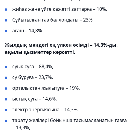
жиһаз және үйге қажетті заттарға – 10%,
Сұйытылған газ баллондағы – 23%,
ағаш – 14,8%.
Жылдық мәндегі ең үлкен өсімді – 14,3%-ды,
ақылы қызметтер көрсетті.
суық суға – 88,4%,
су бұруға – 23,7%,
орталықтан жылытуға – 19%,
ыстық суға – 14,6%,
электр энергиясына – 14,3%,
тарату желілері бойынша тасымалданатын газға
– 13,3%,