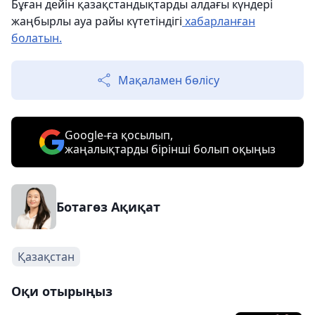
Бұған дейін қазақстандықтарды алдағы күндері
жаңбырлы ауа райы күтетіндігі
хабарланған
болатын.
Мақаламен бөлісу
Google-ға қосылып,
жаңалықтарды бірінші болып оқыңыз
Ботагөз Ақиқат
Қазақстан
Оқи отырыңыз