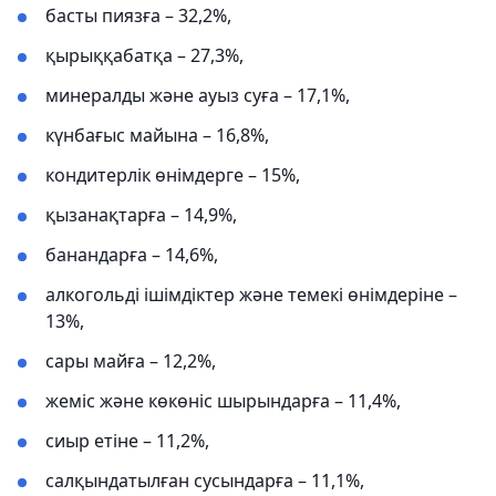
басты пиязға – 32,2%,
қырыққабатқа – 27,3%,
минералды және ауыз суға – 17,1%,
күнбағыс майына – 16,8%,
кондитерлік өнімдерге – 15%,
қызанақтарға – 14,9%,
банандарға – 14,6%,
алкогольді ішімдіктер және темекі өнімдеріне –
13%,
сары майға – 12,2%,
жеміс және көкөніс шырындарға – 11,4%,
сиыр етіне – 11,2%,
салқындатылған сусындарға – 11,1%,