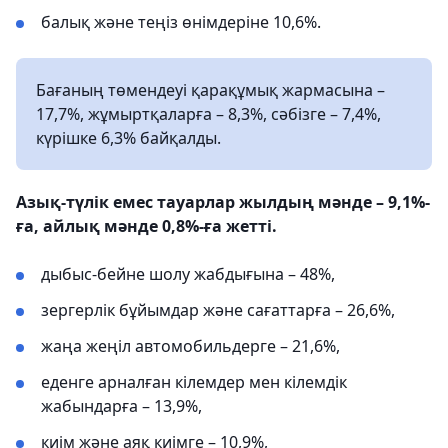
балық және теңіз өнімдеріне 10,6%.
Бағаның төмендеуі қарақұмық жармасына –
17,7%, жұмыртқаларға – 8,3%, сәбізге – 7,4%,
күрішке 6,3% байқалды.
Азық-түлік емес тауарлар жылдың мәнде – 9,1%-
ға, айлық мәнде 0,8%-ға жетті.
дыбыс-бейне шолу жабдығына – 48%,
зергерлік бұйымдар және сағаттарға – 26,6%,
жаңа жеңіл автомобильдерге – 21,6%,
еденге арналған кілемдер мен кілемдік
жабындарға – 13,9%,
киім және аяқ киімге – 10,9%,