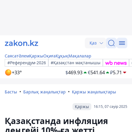
Қаз
Саясат
Әлем
Қаржы
Оқиға
Құқық
Мақалалар
#Референдум-2026
#Қазақстан мақтанышы
+33°
$
469.93
€
541.64
₽
5.71
Басты
Барлық жаңалықтар
Қаржы жаңалықтары
Қаржы
16:15, 07 сәуір 2025
Қазақстанда инфляция
деңгейі 10%-ға жетті