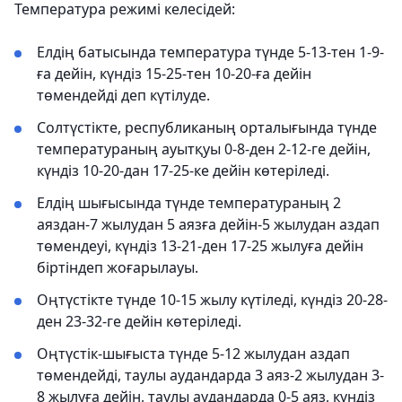
Температура режимі келесідей:
Елдің батысында температура түнде 5-13-тен 1-9-
ға дейін, күндіз 15-25-тен 10-20-ға дейін
төмендейді деп күтілуде.
Солтүстікте, республиканың орталығында түнде
температураның ауытқуы 0-8-ден 2-12-ге дейін,
күндіз 10-20-дан 17-25-ке дейін көтеріледі.
Елдің шығысында түнде температураның 2
аяздан-7 жылудан 5 аязға дейін-5 жылудан аздап
төмендеуі, күндіз 13-21-ден 17-25 жылуға дейін
біртіндеп жоғарылауы.
Оңтүстікте түнде 10-15 жылу күтіледі, күндіз 20-28-
ден 23-32-ге дейін көтеріледі.
Оңтүстік-шығыста түнде 5-12 жылудан аздап
төмендейді, таулы аудандарда 3 аяз-2 жылудан 3-
8 жылуға дейін, таулы аудандарда 0-5 аяз, күндіз