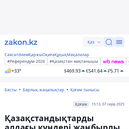
Қаз
Саясат
Әлем
Қаржы
Оқиға
Құқық
Мақалалар
#Референдум-2026
#Қазақстан мақтанышы
+33°
$
469.93
€
541.64
₽
5.71
Басты
Барлық жаңалықтар
Қоғам тынысы
Қоғам
15:13, 07 сәуір 2025
Қазақстандықтарды
алдағы күндері жаңбырлы