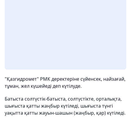
"Қазгидромет" РМК деректеріне сүйенсек, найзағай,
тұман, жел күшейеді деп күтілуде.
Батыста солтүстік-батыста, солтүстікте, орталықта,
шығыста қатты жаңбыр күтіледі, шығыста түнгі
уақытта қатты жауын-шашын (жаңбыр, қар) күтіледі.