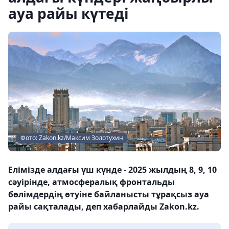
ауа райы күтеді
Фото: Zakon.kz/Максим Золотухин
Елімізде алдағы үш күнде - 2025 жылдың 8, 9, 10
сәуірінде, атмосфералық фронтальды
бөлімдердің өтуіне байланысты тұрақсыз ауа
райы сақталады, деп хабарлайды Zakon.kz.