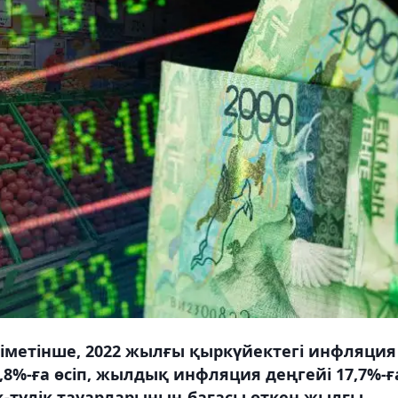
іметінше, 2022 жылғы қыркүйектегі инфляция
8%-ға өсіп, жылдық инфляция деңгейі 17,7%-ғ
қ-түлік тауарларының бағасы өткен жылғы