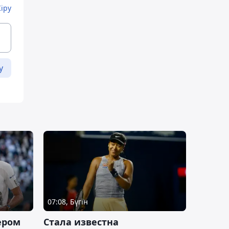
Кіру
у
07:08, Бүгін
ером
Cтала известна