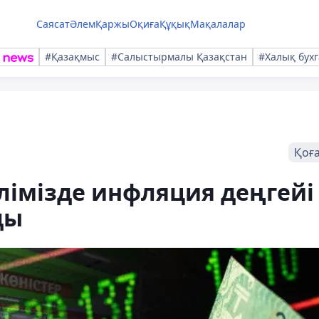
Саясат
Әлем
Қаржы
Оқиға
Құқық
Мақалалар
#Қазақмыс
#Салыстырмалы Қазақстан
#Халық бухг
Қоғ
лімізде инфляция деңгейі
ды