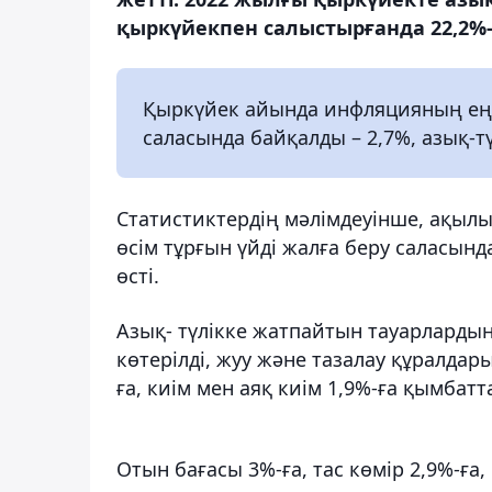
қыркүйекпен салыстырғанда 22,2%-ғ
Қыркүйек айында инфляцияның ең
саласында байқалды – 2,7%, азық-т
Статистиктердің мәлімдеуінше, ақылы
өсім тұрғын үйді жалға беру саласында
өсті.
Азық- түлікке жатпайтын тауарлардың
көтерілді, жуу және тазалау құралдар
ға, киім мен аяқ киім 1,9%-ға қымбатт
Отын бағасы 3%-ға, тас көмір 2,9%-ға,