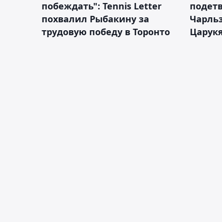
побеждать": Tennis Letter
подетв
похвалил Рыбакину за
Чарль
трудовую победу в Торонто
Царук