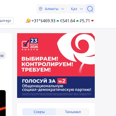
Алматы
Қаз
+31°
$
469.93
€
541.64
₽
5.71
алтері
ам
Соңғы
Танымал