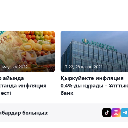
01 маусым 2022
17:22, 28 қазан 2021
 айында
Қыркүйекте инфляция
станда инфляция
0,4%-ды құрады – Ұлтты
 өсті
банк
абардар болыңыз: