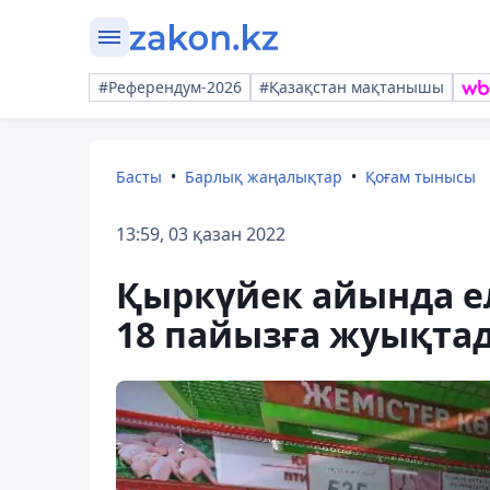
#Референдум-2026
#Қазақстан мақтанышы
Басты
Барлық жаңалықтар
Қоғам тынысы
13:59, 03 қазан 2022
Қыркүйек айында е
18 пайызға жуықта