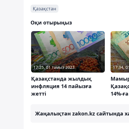
Қазақстан
Оқи отырыңыз
17:25, 01 тамыз 2023
17:34, 
Қазақстанда жылдық
Мамыр
инфляция 14 пайызға
Қазақ
жетті
14%-ға
Жаңалықтан zakon.kz сайтында х