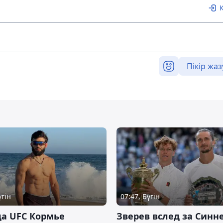
Пікір жаз
үгін
07:47, Бүгін
а UFC Кормье
Зверев вслед за Синн