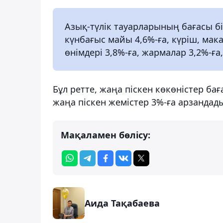
Азық-түлік тауарларының бағасы бі
күнбағыс майы 4,6%-ға, күріш, мак
өнімдері 3,8%-ға, жармалар 3,2%-ға,
Бұл ретте, жаңа піскен көкөністер бағ
жаңа піскен жемістер 3%-ға арзандад
Мақаламен бөлісу:
Аида Тақабаева