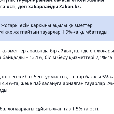
а өсті, деп хабарлайды Zakon.kz.
 жоғары өсім қарқыны ақылы қызметтер
үлікке жатпайтын тауарлар 1,9%-ға қымбаттады.
 қызметтер арасында бір айдың ішінде ең жоғары
 байқалды – 13,1%, білім беру қызметтері 7,1%-ға
 ішінен жиһаз бен тұрмыстық заттар бағасы 5%-ғ
ы 4,4%-ға, жеке пайдалануға арналған тауарлар 2%
ады.
 баллондардағы сұйытылған газ 1,5%-ға өсті.