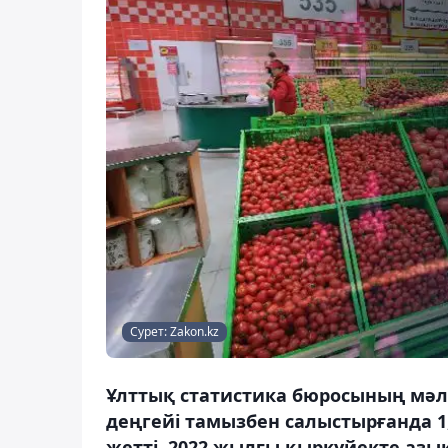
Сурет: Zakon.kz
Ұлттық статистика бюросының мәл
деңгейі тамызбен салыстырғанда 1,
жетті. 2022 жылғы қыркүйекте азы