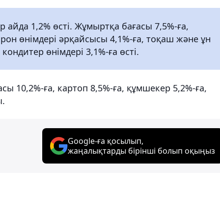
р айда 1,2% өсті. Жұмыртқа бағасы 7,5%-ға,
арон өнімдері әрқайсысы 4,1%-ға, тоқаш және ұн
 кондитер өнімдері 3,1%-ға өсті.
асы 10,2%-ға, картоп 8,5%-ға, құмшекер 5,2%-ға,
ы.
Google-ға қосылып,
жаңалықтарды бірінші болып оқыңыз