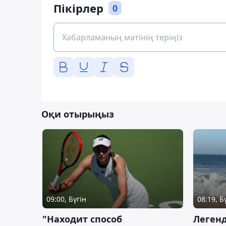
Пікірлер
0
Оқи отырыңыз
09:00, Бүгін
08:19, Б
"Находит способ
Легенд