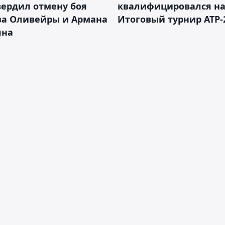
ердил отмену боя
квалифицировался н
за Оливейры и Армана
Итоговый турнир ATP-
яна