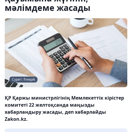
мәлімдеме жасады
Сурет: freepik
ҚР Қаржы министрлігінің Мемлекеттік кірістер
комитеті 22 желтоқсанда маңызды
хабарландыру жасады, деп хабарлайды
Zakon.kz.