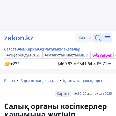
Қаз
Саясат
Әлем
Қаржы
Оқиға
Құқық
Мақалалар
#Референдум-2026
#Қазақстан мақтанышы
+23°
$
469.93
€
541.64
₽
5.71
Басты
Барлық жаңалықтар
Қаржы жаңалықтары
Қаржы
19:10, 22 желтоқсан 2025
Салық органы кәсіпкерлер
қауымына жүгініп,