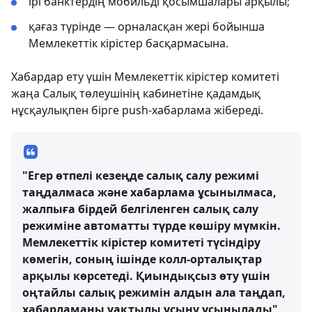
ірі банктердің мобильді қосымшалары арқылы;
қағаз түрінде — орналасқан жері бойынша
Мемлекеттік кірістер басқармасына.
Хабардар ету үшін Мемлекеттік кірістер комитеті
жаңа Салық төлеушінің кабинетіне қадамдық
нұсқаулықпен бірге push-хабарлама жібереді.
"Егер өтпелі кезеңде салық салу режимі
таңдалмаса және хабарлама ұсынылмаса,
жалпыға бірдей белгіленген салық салу
режиміне автоматты түрде көшіру мүмкін.
Мемлекеттік кірістер комитеті түсіндіру
көмегін, соның ішінде колл-орталықтар
арқылы көрсетеді. Қиындықсыз өту үшін
оңтайлы салық режимін алдын ала таңдап,
хабарламаны уақтылы ұсыну ұсынылады",