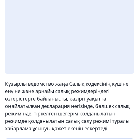
Құзырлы ведомство жаңа Салық кодексінің күшіне
енуіне және арнайы салық режимдеріндегі
өзгерістерге байланысты, қазіргі уақытта
оңайлатылған декларация негізінде, бөлшек салық
режимінде, тіркелген шегерім қолданылатын
режимде қолданылатын салық салу режимі туралы
хабарлама ұсынуы қажет екенін ескертеді.