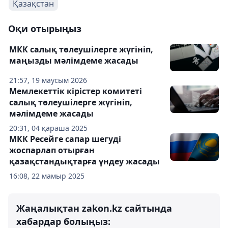
Қазақстан
Оқи отырыңыз
МКК салық төлеушілерге жүгініп,
маңызды мәлімдеме жасады
21:57, 19 маусым 2026
Мемлекеттік кірістер комитеті
салық төлеушілерге жүгініп,
мәлімдеме жасады
20:31, 04 қараша 2025
МКК Ресейге сапар шегуді
жоспарлап отырған
қазақстандықтарға үндеу жасады
16:08, 22 мамыр 2025
Жаңалықтан zakon.kz сайтында
хабардар болыңыз: