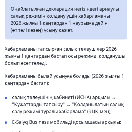
Оңайлатылған декларация негізіндегі арнаулы
салық режимін қолдану үшін хабарламаны
2026 жылғы 1 қаңтардан 1 наурызға дейін
(өтпелі кезең) ұсыну қажет.
Хабарламаны тапсырған салық төлеушілер 2026
жылғы 1 қаңтардан бастап осы режимді қолданушы
болып есептеледі.
Хабарламаны былай ұсынуға болады (2026 жылғы 1
қаңтардан бастап):
салық төлеушінің кабинеті (ИСНА) арқылы →
"Құжаттарды тапсыру" → "Қолданылатын салық
салу режимі туралы хабарлама" (ЭЦҚ-мен);
E-Salyq Business мобильді қосымшасы арқылы;