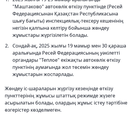
"Маштаково" автокөлік өткізу пунктінде (Ресей
Федерациясынан Қазақстан Республикасына
шығу бағыты) инспекциялық-тексеру кешенінің
негізін қалпына келтіру бойынша жөндеу
жұмыстары жүргізілетін болады.
Сондай-ақ, 2025 жылғы 19 мамыр мен 30 қараша
аралығында Ресей Федерациясының уәкілетті
органдары "Теплое" екіжақты автокөлік өткізу
пунктінің аумағында жол төсемін жөндеу
жұмыстарын жоспарлады.
Жөндеу іс-шараларын жүргізу кезеңінде өткізу
пункттерінің жұмысы штаттық режимде жүзеге
асырылатын болады, олардың жұмыс істеу тәртібіне
өзгерістер көзделмеген.