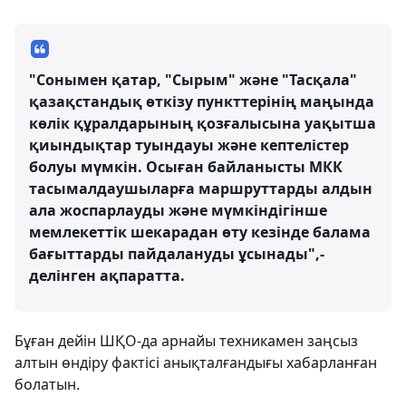
"Сонымен қатар, "Сырым" және "Тасқала"
қазақстандық өткізу пункттерінің маңында
көлік құралдарының қозғалысына уақытша
қиындықтар туындауы және кептелістер
болуы мүмкін. Осыған байланысты МКК
тасымалдаушыларға маршруттарды алдын
ала жоспарлауды және мүмкіндігінше
мемлекеттік шекарадан өту кезінде балама
бағыттарды пайдалануды ұсынады",-
делінген ақпаратта.
Бұған дейін ШҚО-да арнайы техникамен заңсыз
алтын өндіру фактісі анықталғандығы хабарланған
болатын.