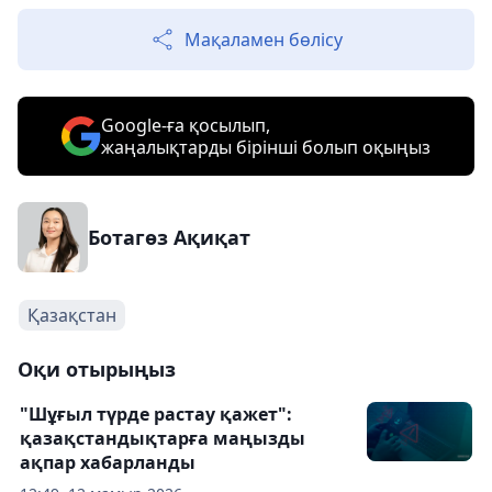
Мақаламен бөлісу
Google-ға қосылып,
жаңалықтарды бірінші болып оқыңыз
Ботагөз Ақиқат
Қазақстан
Оқи отырыңыз
"Шұғыл түрде растау қажет":
қазақстандықтарға маңызды
ақпар хабарланды