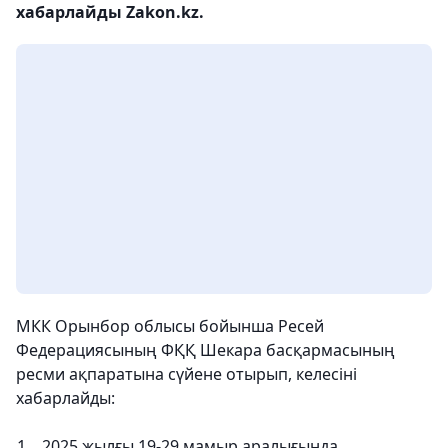
хабарлайды Zakon.kz.
МКК Орынбор облысы бойынша Ресей
Федерациясының ФҚҚ Шекара басқармасының
ресми ақпаратына сүйене отырып, келесіні
хабарлайды:
2025 жылғы 19-29 мамыр аралығында