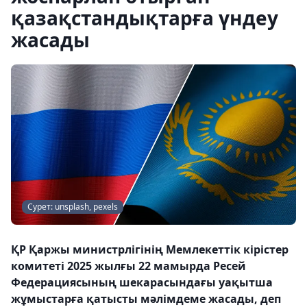
қазақстандықтарға үндеу
жасады
Сурет: unsplash, pexels
ҚР Қаржы министрлігінің Мемлекеттік кірістер
комитеті 2025 жылғы 22 мамырда Ресей
Федерациясының шекарасындағы уақытша
жұмыстарға қатысты мәлімдеме жасады, деп