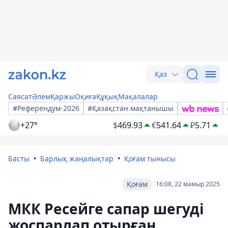
Қаз
Саясат
Әлем
Қаржы
Оқиға
Құқық
Мақалалар
#Референдум-2026
#Қазақстан мақтанышы
+27°
$
469.93
€
541.64
₽
5.71
Басты
Барлық жаңалықтар
Қоғам тынысы
Қоғам
16:08, 22 мамыр 2025
МКК Ресейге сапар шегуді
жоспарлап отырған