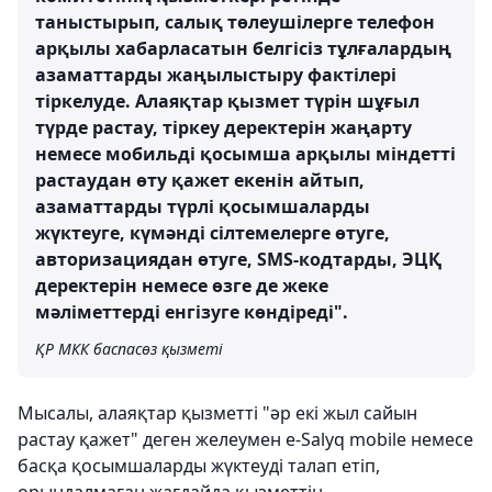
таныстырып, салық төлеушілерге телефон
арқылы хабарласатын белгісіз тұлғалардың
азаматтарды жаңылыстыру фактілері
тіркелуде. Алаяқтар қызмет түрін шұғыл
түрде растау, тіркеу деректерін жаңарту
немесе мобильді қосымша арқылы міндетті
растаудан өту қажет екенін айтып,
азаматтарды түрлі қосымшаларды
жүктеуге, күмәнді сілтемелерге өтуге,
авторизациядан өтуге, SMS-кодтарды, ЭЦҚ
деректерін немесе өзге де жеке
мәліметтерді енгізуге көндіреді".
ҚР МКК баспасөз қызметі
Мысалы, алаяқтар қызметті "әр екі жыл сайын
растау қажет" деген желеумен e-Salyq mobile немесе
басқа қосымшаларды жүктеуді талап етіп,