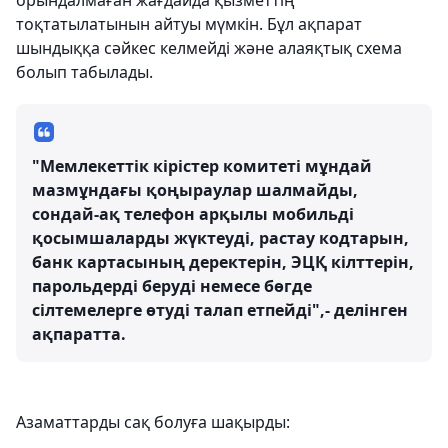
орындалмаған жағдайда қызметтің
тоқтатылатынын айтуы мүмкін. Бұл ақпарат
шындыққа сәйкес келмейді және алаяқтық схема
болып табылады.
"Мемлекеттік кірістер комитеті мұндай
мазмұндағы қоңыраулар шалмайды,
сондай-ақ телефон арқылы мобильді
қосымшаларды жүктеуді, растау кодтарын,
банк картасының деректерін, ЭЦҚ кілттерін,
парольдерді беруді немесе бөгде
сілтемелерге өтуді талап етпейді",- делінген
ақпаратта.
Азаматтарды сақ болуға шақырды: