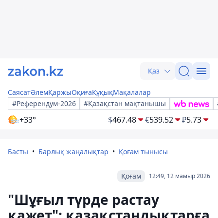
Қаз
Саясат
Әлем
Қаржы
Оқиға
Құқық
Мақалалар
#Референдум-2026
#Қазақстан мақтанышы
+33°
$
467.48
€
539.52
₽
5.73
Басты
Барлық жаңалықтар
Қоғам тынысы
Қоғам
12:49, 12 мамыр 2026
"Шұғыл түрде растау
қажет": қазақстандықтарға