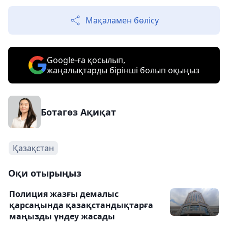
Мақаламен бөлісу
Google-ға қосылып,
жаңалықтарды бірінші болып оқыңыз
Ботагөз Ақиқат
Қазақстан
Оқи отырыңыз
Полиция жазғы демалыс
қарсаңында қазақстандықтарға
маңызды үндеу жасады