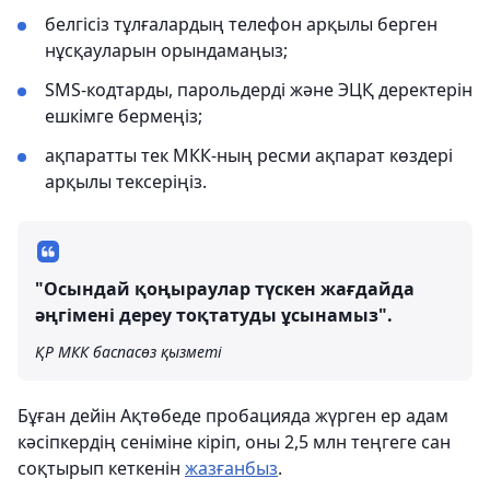
белгісіз тұлғалардың телефон арқылы берген
нұсқауларын орындамаңыз;
SMS-кодтарды, парольдерді және ЭЦҚ деректерін
ешкімге бермеңіз;
ақпаратты тек МКК-ның ресми ақпарат көздері
арқылы тексеріңіз.
"Осындай қоңыраулар түскен жағдайда
әңгімені дереу тоқтатуды ұсынамыз".
ҚР МКК баспасөз қызметі
Бұған дейін Ақтөбеде пробацияда жүрген ер адам
кәсіпкердің сеніміне кіріп, оны 2,5 млн теңгеге сан
соқтырып кеткенін
жазғанбыз
.