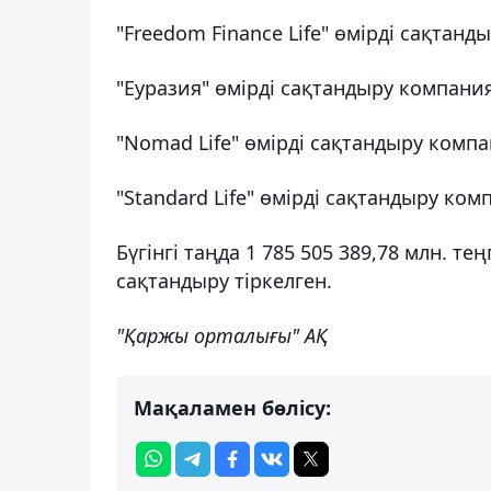
"Freedom Finance Life" өмірді сақтан
"Еуразия" өмірді сақтандыру компани
"Nomad Life" өмірді сақтандыру компа
"Standard Life" өмірді сақтандыру ком
Бүгінгі таңда 1 785 505 389,78 млн. т
сақтандыру тіркелген.
"Қаржы орталығы" АҚ
Мақаламен бөлісу: