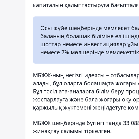
капиталын қалыптастыруға бағытталғ
Осы жүйе шеңберінде мемлекет бал
баланың болашақ біліміне ел ішінд
шоттар немесе инвестициялар ұйым
немесе 7% мөлшерінде мемлекеттік
МБЖЖ-ның негізгі идеясы – отбасылар
алады, бұл оларға болашақта жоғары с
Бұл тәсіл ата-аналарға білім беру пр
жоспарлауға және бала жоғары оқу о
қаржылық жүктемені жеңілдетуге көме
МБЖЖ шеңберінде бүгінгі таңда 33 088
жинақтау салымы тіркелген.