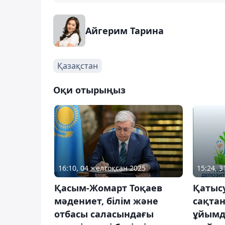
Айгерим Тарина
Қазақстан
Оқи отырыңыз
16:10, 04 желтоқсан 2025
15:24, 
Қасым-Жомарт Тоқаев
Қатыс
мәдениет, білім және
сақта
отбасы саласындағы
ұйым