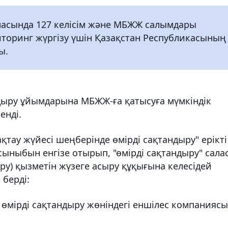
ласында 127 келісім және МБЖЖ салымдары
иторинг жүргізу үшін Қазақстан Республикасының
ы.
дыру ұйымдарына МБЖЖ-ға қатысуға мүмкіндік
енді.
ақтау жүйесі шеңберінде өмірді сақтандыру" ерікті
ныбын енгізе отырып, "өмірді сақтандыру" сала
у) қызметін жүзеге асыру құқығына келесідей
берді:
ң өмірді сақтандыру жөніндегі еншілес компаниясы