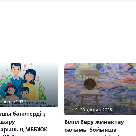
31 шілде 2024
14:19, 23 қаңтар 2025
ушы банктердің,
ндыру
Білім беру жинақтау
дарының МББЖЖ
салымы бойынша