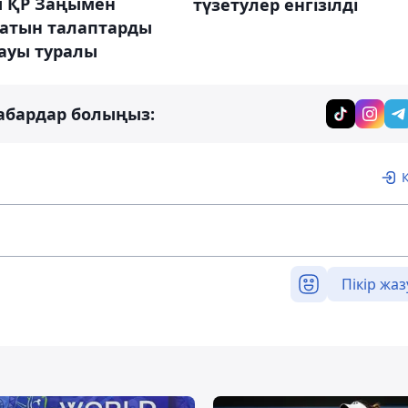
 ҚР Заңымен
түзетулер енгізілді
атын талаптарды
ауы туралы
абардар болыңыз:
Пікір жаз