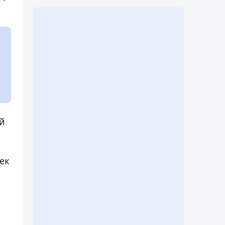
ай
ек