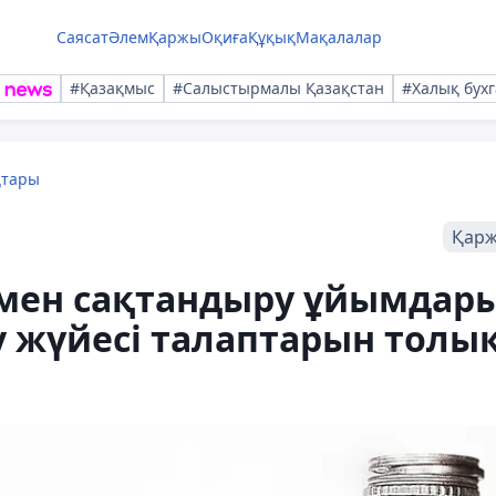
Саясат
Әлем
Қаржы
Оқиға
Құқық
Мақалалар
#Қазақмыс
#Салыстырмалы Қазақстан
#Халық бухг
қтары
Қар
мен сақтандыру ұйымдар
у жүйесі талаптарын толы