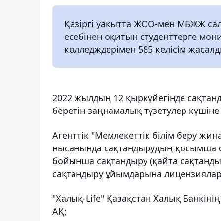
Қазіргі уақытта ЖОО-мен МБЖЖ са
есебінен оқитын студенттерге мон
колледждерімен 585 келісім жасалд
2022 жылдың 12 қыркүйегінде сақтан
беретін заңнамалық түзетулер күшіне 
Агенттік "Мемлекеттік білім беру жин
нысанында сақтандырудың қосымша сы
бойынша сақтандыру (қайта сақтандыр
сақтандыру ұйымдарына лицензиялар 
"Халық-Life" Қазақстан Халық Банкіні
АҚ;