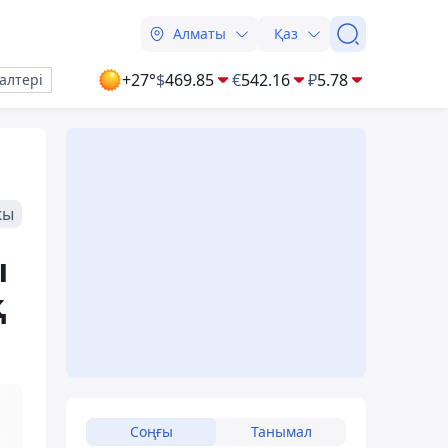
Алматы
Қаз
+27°
$
469.85
€
542.16
₽
5.78
алтері
жы
ы
қ
Соңғы
Танымал