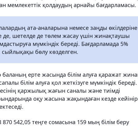
ан мемлекеттік қолдаудың арнайы бағдарламасы.
алардың ата-аналарына немесе заңды өкілдеріне
е де, шетелде де төлем жасау үшін жинақтаушы
дастыруға мүмкіндік береді. Бағдарламада 5%
 сыйлықақы бөлу көзделген.
 баланың ерте жасында білім алуға қаражат жин
апалы білім алуға қол жеткізуге мүмкіндік береді.
оцесінің қаржылық жағын саналы және тиімді
рындарында оқу жасына жақындаған кезде кейінір
ктеседі.
 870 542,05 теңге сомасына 159 мың білім беру