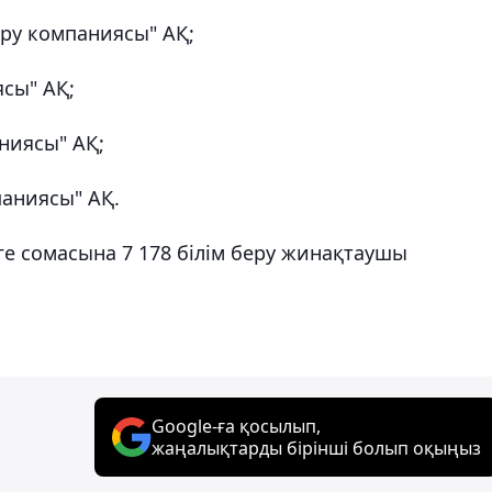
дыру компаниясы" АҚ;
ясы" АҚ;
ниясы" АҚ;
паниясы" АҚ.
еңге сомасына 7 178 білім беру жинақтаушы
Google-ға қосылып,
жаңалықтарды бірінші болып оқыңыз