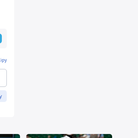
Кіру
у