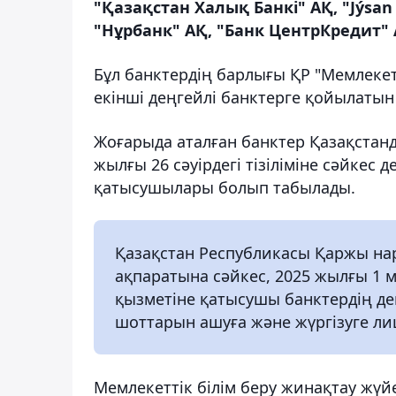
"Қазақстан Халық Банкі" АҚ, "Jýsan 
"Нұрбанк" АҚ, "Банк ЦентрКредит" 
Бұл банктердің барлығы ҚР "Мемлекет
екінші деңгейлі банктерге қойылатын 
Жоғарыда аталған банктер Қазақстанд
жылғы 26 сәуірдегі тізіліміне сәйкес д
қатысушылары болып табылады.
Қазақстан Республикасы Қаржы нар
ақпаратына сәйкес, 2025 жылғы 1
қызметіне қатысушы банктердің деп
шоттарын ашуға және жүргізуге ли
Мемлекеттік білім беру жинақтау жүйе