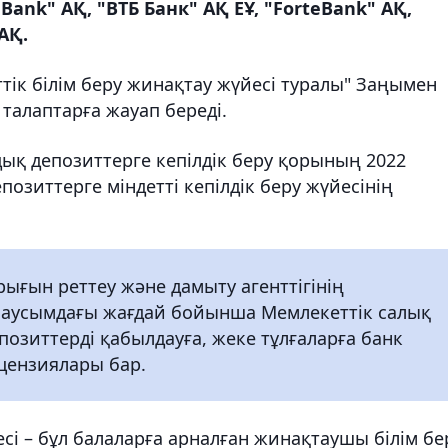
Bank" АҚ, "ВТБ Банк" АҚ ЕҰ, "ForteBank" АҚ,
АҚ.
тік білім беру жинақтау жүйесі туралы" Заңымен
талаптарға жауап береді.
ық депозиттерге кепілдік беру қорының 2022
епозиттерге міндетті кепілдік беру жүйесінің
ығын реттеу және дамыту агенттігінің
 маусымдағы жағдай бойынша Мемлекеттік салық
озиттерді қабылдауға, жеке тұлғаларға банк
цензиялары бар.
сі – бұл балаларға арналған жинақтаушы білім бе