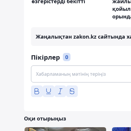
өзгерістерді бекітті
жайлы
қойыл
орынд
Жаңалықтан zakon.kz сайтында х
Пікірлер
0
Оқи отырыңыз