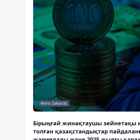
Фото: Zakon.kz
Бірыңғай жинақтаушы зейнетақы қ
толған қазақстандықтар пайдалан
жариялады және 2025 жылғы қараж