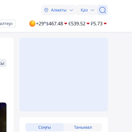
Алматы
Қаз
+29°
$
467.48
€
539.52
₽
5.73
алтері
жы
Соңғы
Танымал