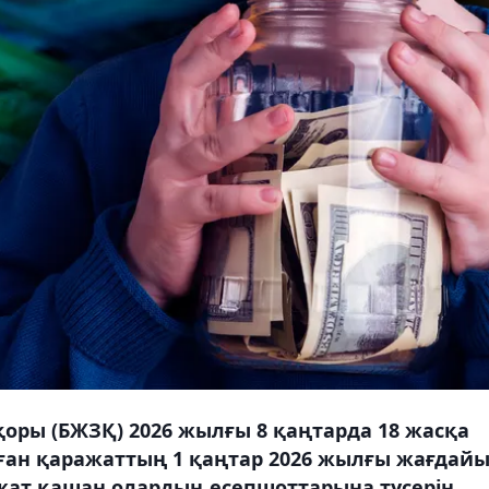
оры (БЖЗҚ) 2026 жылғы 8 қаңтарда 18 жасқа
ған қаражаттың 1 қаңтар 2026 жылғы жағдай
ат қашан олардың есепшоттарына түсерін