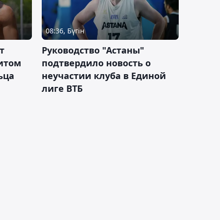
08:36, Бүгін
т
Руководство "Астаны"
итом
подтвердило новость о
ьца
неучастии клуба в Единой
лиге ВТБ