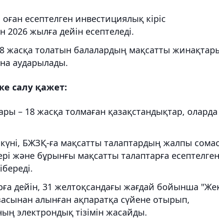
 оған есептелген инвестициялық кіріс
 2026 жылға дейін есептеледі.
18 жасқа толатын балалардың мақсатты жинақтар
ына аударылады.
ке салу қажет:
ы – 18 жасқа толмаған қазақстандықтар, оларда
 күні, БЖЗҚ-ға мақсатты талаптардың жалпы сома
рі және бұрынғы мақсатты талаптарға есептелге
ібереді.
рға дейін, 31 желтоқсандағы жағдай бойынша "Же
азасынан алынған ақпаратқа сүйене отырып,
ың электрондық тізімін жасайды.