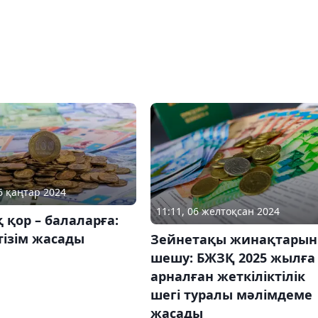
16 қаңтар 2024
11:11, 06 желтоқсан 2024
 қор – балаларға:
тізім жасады
Зейнетақы жинақтарын
шешу: БЖЗҚ 2025 жылға
арналған жеткіліктілік
шегі туралы мәлімдеме
жасады