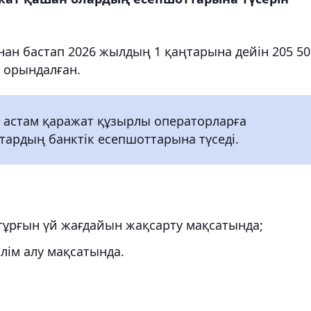
нан бастап 2026 жылдың 1 қаңтарына дейін 205 50
 орындалған.
 астам қаражат құзырлы операторларға
тардың банктік есепшоттарына түседі.
– тұрғын үй жағдайын жақсарту мақсатында;
білім алу мақсатында.