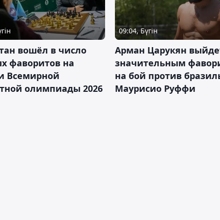
үгін
09:04, Бүгін
тан вошёл в число
Арман Царукян выйде
х фаворитов на
значительным фавор
и Всемирной
на бой против бразил
тной олимпиады 2026
Маурисио Руффи