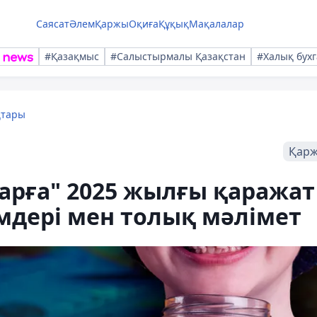
Саясат
Әлем
Қаржы
Оқиға
Құқық
Мақалалар
#Қазақмыс
#Салыстырмалы Қазақстан
#Халық бухг
қтары
Қар
ларға" 2025 жылғы қаражат
імдері мен толық мәлімет