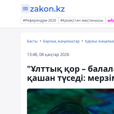
#Референдум-2026
#Қазақстан мақтанышы
Басты
Барлық жаңалықтар
Қаржы жаңалы
13:48, 08 қаңтар 2026
"Ұлттық қор – бала
қашан түседі: мерз