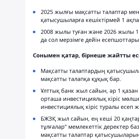
2025 жылғы мақсатты талаптар мен
қатысушыларға кешіктірмей 1 ақпан
2008 жылы туған және 2026 жылы 
да сол мерзімге дейін есепшоттар
Сонымен қатар, бірнеше жайтты ес
Мақсатты талаптардың қатысушылар
мақсатты талапқа құқық бар.
Ұлттық банк жыл сайын, әр 1 қазан
орташа инвестициялық кіріс мөлше
инвестициялық кіріс туралы есеп ж
БЖЗҚ жыл сайын, ең кеші 20 қаңта
тұлғалар" мемлекеттік деректер б
мақсатты талаптар қатысушыларын