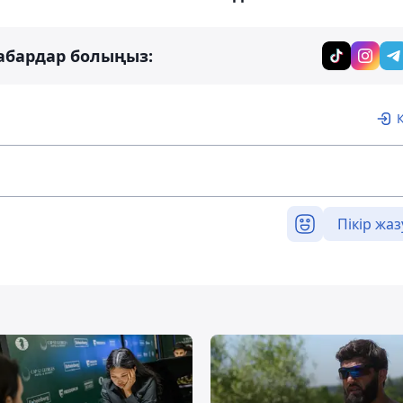
абардар болыңыз:
Пікір жаз