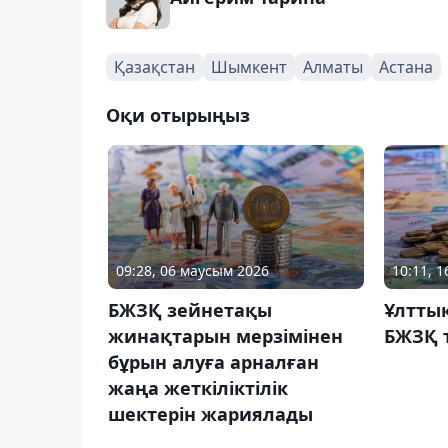
Қазақстан
Шымкент
Алматы
Астана
Оқи отырыңыз
09:28, 06 маусым 2026
10:11, 
БЖЗҚ зейнетақы
Ұлттық
жинақтарын мерзімінен
БЖЗҚ 
бұрын алуға арналған
жаңа жеткіліктілік
шектерін жариялады