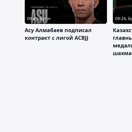
09:45, Бүгін
09:24, Б
Асу Алмабаев подписал
Казахс
контракт с лигой ACBJJ
главны
медал
шахма