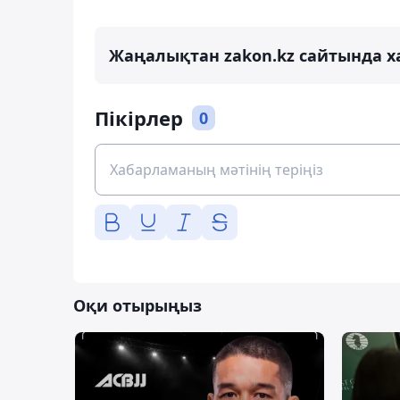
Жаңалықтан zakon.kz сайтында х
Пікірлер
0
Оқи отырыңыз