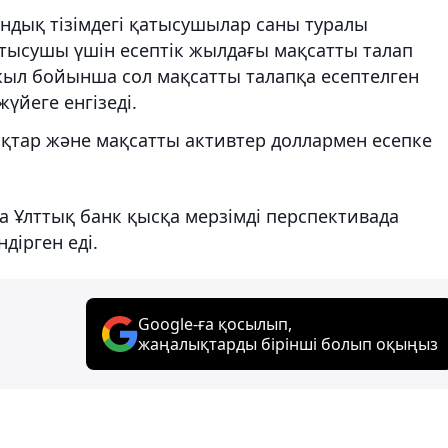
ндық тізімдегі қатысушылар саны туралы
атысушы үшін есептік жылдағы мақсатты талап
 жыл бойынша сол мақсатты талапқа есептелген
үйеге енгізеді.
қтар және мақсатты активтер доллармен есепке
а Ұлттық банк қысқа мерзімді перспективада
ндірген еді.
Google-ға қосылып,
жаңалықтарды бірінші болып оқыңыз