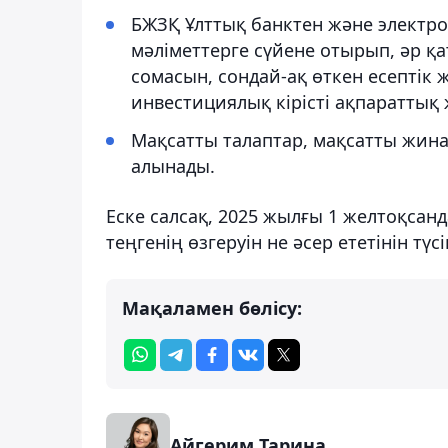
БЖЗҚ Ұлттық банктен және электро
мәліметтерге сүйене отырып, әр қ
сомасын, сондай-ақ өткен есептік
инвестициялық кірісті ақпараттық ж
Мақсатты талаптар, мақсатты жина
алынады.
Еске салсақ, 2025 жылғы 1 желтоқсанд
теңгенің өзгеруін не әсер ететінін түсі
Мақаламен бөлісу:
Айгерим Тарина