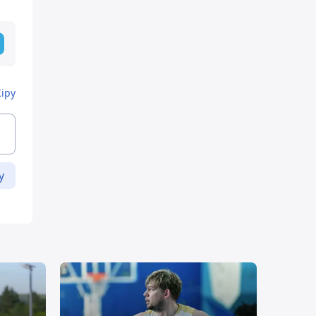
Кіру
у