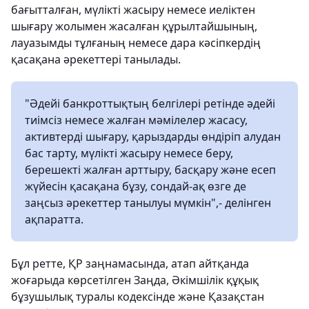
бағытталған, мүлікті жасыру немесе иеліктен
шығару жолымен жасалған құрылтайшының,
лауазымды тұлғаның немесе дара кәсіпкердің
қасақана әрекеттері танылады.
"Әдейі банкроттықтың белгілері ретінде әдейі
тиімсіз немесе жалған мәмілелер жасасу,
активтерді шығару, қарыздарды өндіріп алудан
бас тарту, мүлікті жасыру немесе беру,
берешекті жалған арттыру, басқару және есеп
жүйесін қасақана бұзу, сондай-ақ өзге де
заңсыз әрекеттер танылуы мүмкін",- делінген
ақпаратта.
Бұл ретте, ҚР заңнамасында, атап айтқанда
жоғарыда көрсетілген Заңда, Әкімшілік құқық
бұзушылық туралы кодексінде және Қазақстан