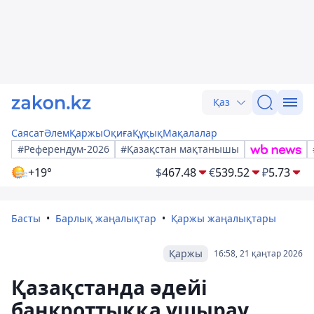
Қаз
Саясат
Әлем
Қаржы
Оқиға
Құқық
Мақалалар
#Референдум-2026
#Қазақстан мақтанышы
+19°
$
467.48
€
539.52
₽
5.73
Басты
Барлық жаңалықтар
Қаржы жаңалықтары
Қаржы
16:58, 21 қаңтар 2026
Қазақстанда әдейі
банкроттыққа ұшырау