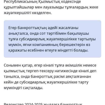
Республикасының Қылмыстық кодексінде
құрылтайшылар мен лауазымды тұлғалардың жеке
жауапкершілігі көзделген.
Егер банкроттықтың әдейі жасалғаны
анықталса, онда сот тәртібімен бақылаушы
тұлға субсидиарлық жауапкершілікке тартылуы
мүмкін, яғни компанияның берешектерін өз
қаражаты есебінен өтеуге міндетті болады.
Сонымен қатар, егер кінәлі тұлға әкімшілік немесе
қылмыстық тергеп-тексеру нәтижесінде кінәлі деп
танылса, онда банкроттық рәсімі аяқталғаннан
кейін де субсидиарлық жауапкершілікке тарту
мүмкіндігі сақталады.
Ведомство 2024-2025 жылдаға банкроттық