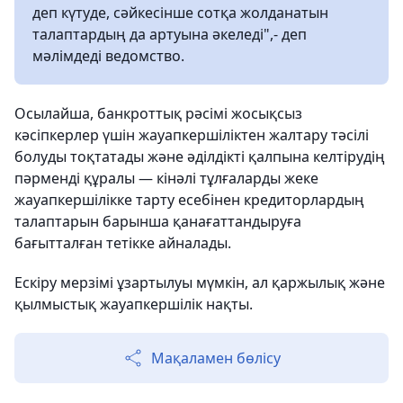
деп күтуде, сәйкесінше сотқа жолданатын
талаптардың да артуына әкеледі",- деп
мәлімдеді ведомство.
Осылайша, банкроттық рәсімі жосықсыз
кәсіпкерлер үшін жауапкершіліктен жалтару тәсілі
болуды тоқтатады және әділдікті қалпына келтірудің
пәрменді құралы — кінәлі тұлғаларды жеке
жауапкершілікке тарту есебінен кредиторлардың
талаптарын барынша қанағаттандыруға
бағытталған тетікке айналады.
Ескіру мерзімі ұзартылуы мүмкін, ал қаржылық және
қылмыстық жауапкершілік нақты.
Мақаламен бөлісу