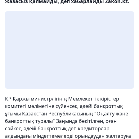
жазасыз қалмайды, деп хабарлайды Zakon.kz.
ҚР Қаржы министрлігінің Мемлекеттік кірістер
комитеті мәліметіне сүйенсек, әдейі банкроттық
ұғымы Қазақстан Республикасының "Оңалту және
банкроттық туралы" Заңында бекітілген, оған
сәйкес, әдейі банкроттық деп кредиторлар
алдындағы міндеттемелерді орындаудан жалтаруға