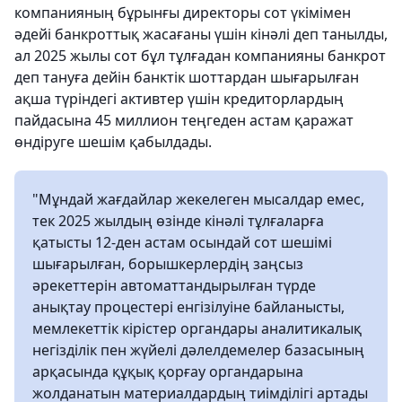
компанияның бұрынғы директоры сот үкімімен
әдейі банкроттық жасағаны үшін кінәлі деп танылды,
ал 2025 жылы сот бұл тұлғадан компанияны банкрот
деп тануға дейін банктік шоттардан шығарылған
ақша түріндегі активтер үшін кредиторлардың
пайдасына 45 миллион теңгеден астам қаражат
өндіруге шешім қабылдады.
"Мұндай жағдайлар жекелеген мысалдар емес,
тек 2025 жылдың өзінде кінәлі тұлғаларға
қатысты 12-ден астам осындай сот шешімі
шығарылған, борышкерлердің заңсыз
әрекеттерін автоматтандырылған түрде
анықтау процестері енгізілуіне байланысты,
мемлекеттік кірістер органдары аналитикалық
негізділік пен жүйелі дәлелдемелер базасының
арқасында құқық қорғау органдарына
жолданатын материалдардың тиімділігі артады