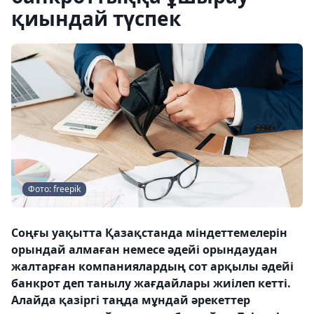
қиындай түспек
Фото: freepik
Соңғы уақытта Қазақстанда міндеттемелерін
орындай алмаған немесе әдейі орындаудан
жалтарған компаниялардың сот арқылы әдейі
банкрот деп танылу жағдайлары жиілеп кетті.
Алайда қазіргі таңда мұндай әрекеттер