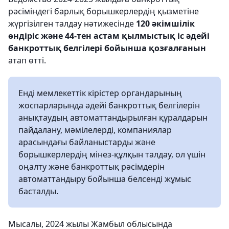
рәсіміндегі барлық борышкерлердің қызметіне
жүргізілген талдау нәтижесінде
120 әкімшілік
өндіріс және 44-тен астам қылмыстық іс әдейі
банкроттық белгілері бойынша қозғалғанын
атап өтті.
Енді мемлекеттік кірістер органдарының
жоспарларында әдейі банкроттық белгілерін
анықтаудың автоматтандырылған құралдарын
пайдалану, мәмілелерді, компаниялар
арасындағы байланыстарды және
борышкерлердің мінез-құлқын талдау, ол үшін
оңалту және банкроттық рәсімдерін
автоматтандыру бойынша белсенді жұмыс
басталды.
Мысалы, 2024 жылы Жамбыл облысында