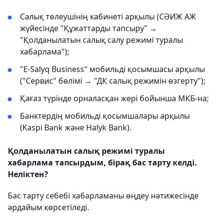
Салық төлеушінің кабинетi арқылы (СӘИЖ АЖ
жүйесінде "Құжаттарды тапсыру" →
"Қолданылатын салық салу режимі туралы
хабарлама");
"E-Salyq Business" мобильді қосымшасы арқылы
("Сервис" бөлімі → "ДК салық режимін өзгерту");
Қағаз түрінде орналасқан жері бойынша МКБ-на;
Банктердің мобильді қосымшалары арқылы
(Kaspi Bank және Halyk Bank).
Қолданылатын салық режимі туралы
хабарлама тапсырдым, бірақ бас тарту келді.
Неліктен?
Бас тарту себебі хабарламаны өңдеу нәтижесінде
әрдайым көрсетіледі.