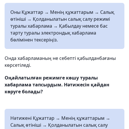
Оны Құжаттар → Менің құжаттарым → Салық
өтініші → Қолданылатын салық салу режимі
туралы хабарлама → Қабылдау немесе бас
тарту туралы электрондық хабарлама
бөлімінен тексеріңіз.
Онда хабарламаның не себепті қабылданбағаны
көрсетіледі.
Оңайлатылған режимге көшу туралы
хабарлама тапсырдым. Нәтижесін қайдан
көруге болады?
Нәтижені Құжаттар → Менің құжаттарым →
Салық өтініші → Қолданылатын салық салу