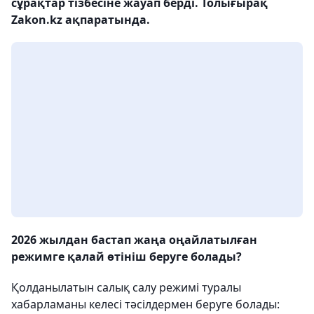
сұрақтар тізбесіне жауап берді. Толығырақ
Zakon.kz ақпаратында.
2026 жылдан бастап жаңа оңайлатылған
режимге қалай өтініш беруге болады?
Қолданылатын салық салу режимі туралы
хабарламаны келесі тәсілдермен беруге болады: