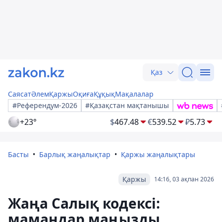
Қаз
Саясат
Әлем
Қаржы
Оқиға
Құқық
Мақалалар
#Референдум-2026
#Қазақстан мақтанышы
+23°
$
467.48
€
539.52
₽
5.73
Басты
Барлық жаңалықтар
Қаржы жаңалықтары
Қаржы
14:16, 03 ақпан 2026
Жаңа Салық кодексі:
мамандар маңызды