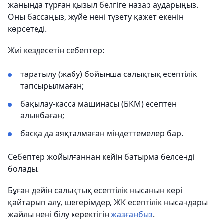
жанында тұрған қызыл белгіге назар аударыңыз.
Оны бассаңыз, жүйе нені түзету қажет екенін
көрсетеді.
Жиі кездесетін себептер:
таратылу (жабу) бойынша салықтық есептілік
тапсырылмаған;
бақылау-касса машинасы (БКМ) есептен
алынбаған;
басқа да аяқталмаған міндеттемелер бар.
Себептер жойылғаннан кейін батырма белсенді
болады.
Бұған дейін салықтық есептілік нысанын кері
қайтарып алу, шегерімдер, ЖК есептілік нысандары
жайлы нені білу керектігін
жазғанбыз
.