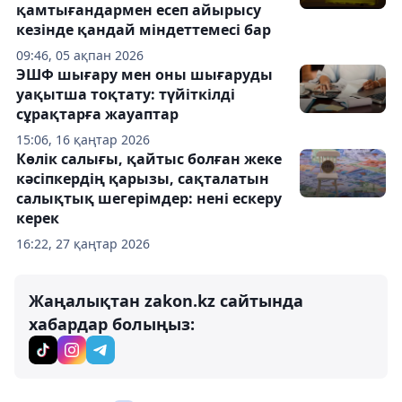
қамтығандармен есеп айырысу
кезінде қандай міндеттемесі бар
09:46, 05 ақпан 2026
ЭШФ шығару мен оны шығаруды
уақытша тоқтату: түйіткілді
сұрақтарға жауаптар
15:06, 16 қаңтар 2026
Көлік салығы, қайтыс болған жеке
кәсіпкердің қарызы, сақталатын
салықтық шегерімдер: нені ескеру
керек
16:22, 27 қаңтар 2026
Жаңалықтан zakon.kz сайтында
хабардар болыңыз: