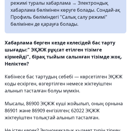
режимі туралы хабарлама → Электрондық
хабарлама бөлімінен көруге болады. Сондай-ақ
Профиль бөліміндегі "Салық салу режимі"
бөлімінен де қарауға болады.
Хабарлама берген кезде келесідей бас тарту
шығады:" ЭҚЖЖ рұқсат етілген тізімге
кірмейді", бірақ тыйым салынған тізімде жоқ.
Неліктен?
Көбінесе бас тартудың себебі — көрсетілген ЭҚЖЖ
коды ескірген, өзгертілген немесе жіктеуіштен
алынып тасталған болуы мүмкін.
Мысалы, 86900 ЭҚЖЖ күші жойылып, оның орнына
86901 және 86909 енгізілген; 62022 ЭҚЖЖ
жіктеуіштен толықтай алынып тасталған.
Не істеу керек? Экономикалық қызмет түрін тіркеу