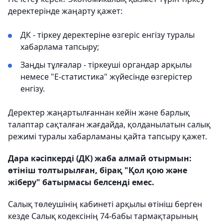
деректерінде жаңарту қажет:
ДК - тіркеу деректеріне өзгеріс енгізу туралы
хабарлама тапсыру;
Заңды тұлғалар - тіркеуші органдар арқылы
немесе "Е-статистика" жүйесінде өзгерістер
енгізу.
Деректер жаңартылғаннан кейін және барлық
талаптар сақталған жағдайда, қолданылатын салық
режимі туралы хабарламаны қайта тапсыру қажет.
Дара кәсіпкерді (ДК) жаба алмай отырмын:
өтініш толтырылған, бірақ "Қол қою және
жіберу" батырмасы белсенді емес.
Салық төлеушінің кабинетi арқылы өтініш берген
кезде Салық кодексінің 74-бабы тармақтарының