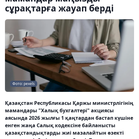
сұрақтарға жауап берді
Фото: pexels
Қазақстан Республикасы Қаржы министрлігінің
мамандары "Халық бухгалтері" акциясы
аясында 2026 жылғы 1 қаңтардан бастап күшіне
енген жаңа Салық кодексіне байланысты
қазақстандықтарды жиі мазалайтын өзекті