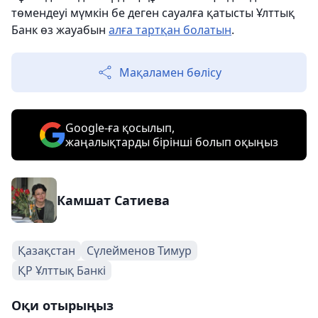
төмендеуі мүмкін бе деген сауалға қатысты Ұлттық
Банк өз жауабын
алға тартқан болатын
.
Мақаламен бөлісу
Google-ға қосылып,
жаңалықтарды бірінші болып оқыңыз
Камшат Сатиева
Қазақстан
Сүлейменов Тимур
ҚР Ұлттық Банкі
Оқи отырыңыз