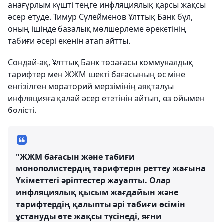
анағұрлым күшті теңге инфляциялық қарсы жақсы
әсер етуде. Тимур Сүлейменов Ұлттық Банк бұл,
оның ішінде базалық мөлшерлеме әрекетінің
табиғи әсері екенін атап айтты.
Сондай-ақ, Ұлттық Банк төрағасы коммуналдық
тарифтер мен ЖЖМ шекті бағасының өсіміне
енгізілген мораторий мерзімінің аяқталуы
инфляцияға қалай әсер ететінін айтып, өз ойымен
бөлісті.
"ЖЖМ бағасын және табиғи
монополистердің тарифтерін реттеу жағына
Үкіметтегі әріптестер жауапты. Олар
инфляциялық қысым жағдайын және
тарифтердің қалыпты әрі табиғи өсімін
ұстануды өте жақсы түсінеді, яғни