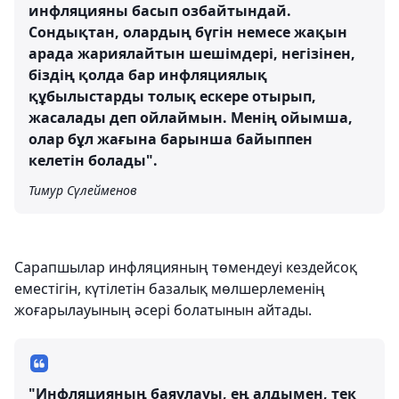
инфляцияны басып озбайтындай.
Сондықтан, олардың бүгін немесе жақын
арада жариялайтын шешімдері, негізінен,
біздің қолда бар инфляциялық
құбылыстарды толық ескере отырып,
жасалады деп ойлаймын. Менің ойымша,
олар бұл жағына барынша байыппен
келетін болады".
Тимур Сүлейменов
Сарапшылар инфляцияның төмендеуі кездейсоқ
еместігін, күтілетін базалық мөлшерлеменің
жоғарылауының әсері болатынын айтады.
"Инфляцияның баяулауы, ең алдымен, тек