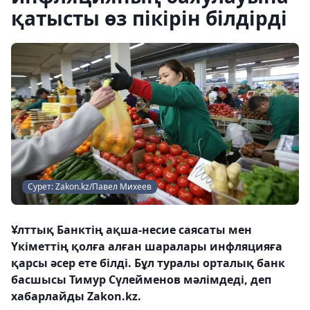
қатысты өз пікірін білдірді
Сурет: Zakon.kz/Павел Михеев
Ұлттық Банктің ақша-несие саясаты мен
Үкіметтің қолға алған шаралары инфляцияға
қарсы әсер ете білді. Бұл туралы орталық банк
басшысы Тимур Сүлейменов мәлімдеді, деп
хабарлайды Zakon.kz.