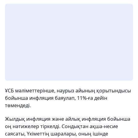
ҰСБ мәліметтерінше, наурыз айының қорытындысы
бойынша инфляция баяулап, 11%-ға дейін
төмендеді.
Жылдық инфляция және айлық инфляция бойынша
оң нәтижелер тіркелді. Сондықтан ақша-несие
саясаты, Үкіметтің шаралары, оның ішінде