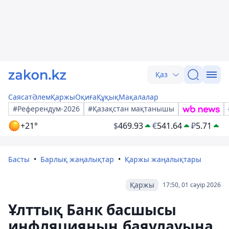
Қаз
Саясат
Әлем
Қаржы
Оқиға
Құқық
Мақалалар
#Референдум-2026
#Қазақстан мақтанышы
+21°
$
469.93
€
541.64
₽
5.71
Басты
Барлық жаңалықтар
Қаржы жаңалықтары
Қаржы
17:50, 01 сәуір 2026
Ұлттық Банк басшысы
инфляцияның баяулауына