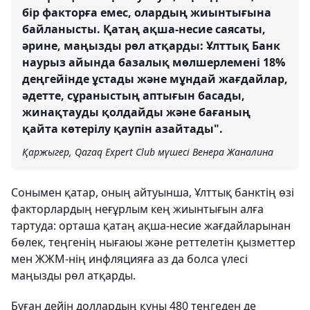
бір факторға емес, олардың жиынтығына
байланысты. Қатаң ақша-несие саясаты,
әрине, маңызды рөл атқарды: Ұлттық Банк
наурыз айында базалық мөлшерлемені 18%
деңгейінде ұстады және мұндай жағдайлар,
әдетте, сұраныстың аптығын басады,
жинақтауды қолдайды және бағаның
қайта көтерілу қаупін азайтады".
Қаржыгер, Qazaq Expert Club мүшесі Венера Жаналина
Сонымен қатар, оның айтуынша, Ұлттық банктің өзі
факторлардың неғұрлым кең жиынтығын алға
тартуда: орташа қатаң ақша-несие жағдайларынан
бөлек, теңгенің нығаюы және реттелетін қызметтер
мен ЖЖМ-нің инфляцияға аз да болса үлесі
маңызды рөл атқарды.
Бұған дейін доллардың құны 480 теңгеден де