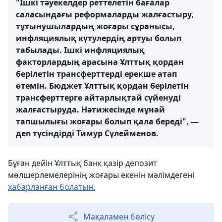
"Ішкі тәуекелдер реттелетін бағалар
саласындағы реформаларды жалғастыру,
тұтынушылардың жоғары сұранысы,
инфляциялық күтулердің артуы болып
табылады. Ішкі инфляциялық
факторлардың арасына Ұлттық қордан
берілетін трансферттерді ерекше атап
өтемін. Бюджет Ұлттық қордан берілетін
трансферттерге айтарлықтай сүйенуді
жалғастыруда. Нәтижесінде мұнай
тапшылығы жоғары болып қала береді", —
деп түсіндірді Тимур Сүлейменов.
Бұған дейін Ұлттық банк қазір депозит
мөлшерлемелерінің жоғары екенін мәлімдегені
хабарланған болатын.
Мақаламен бөлісу