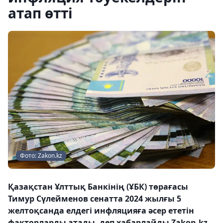
атап өтті
Фото: Zakon.kz
Қазақстан Ұлттық Банкінің (ҰБК) төрағасы
Тимур Сүлейменов сенатта 2024 жылғы 5
желтоқсанда елдегі инфляцияға әсер ететін
факторларды атады, деп хабарлайды Zakon.kz.