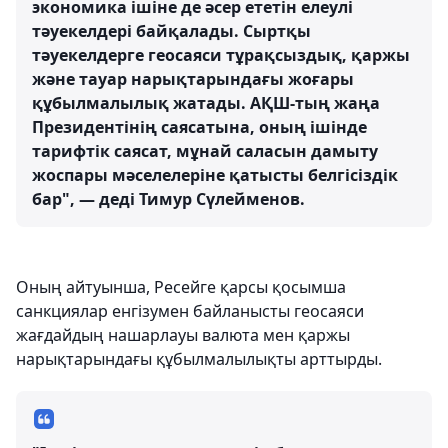
экономика ішіне де әсер ететін елеулі
тәуекелдері байқалады. Сыртқы
тәуекелдерге геосаяси тұрақсыздық, қаржы
және тауар нарықтарындағы жоғары
құбылмалылық жатады. АҚШ-тың жаңа
Президентінің саясатына, оның ішінде
тарифтік саясат, мұнай саласын дамыту
жоспары мәселелеріне қатысты белгісіздік
бар", — деді Тимур Сүлейменов.
Оның айтуынша, Ресейге қарсы қосымша
санкциялар енгізумен байланысты геосаяси
жағдайдың нашарлауы валюта мен қаржы
нарықтарындағы құбылмалылықты арттырды.