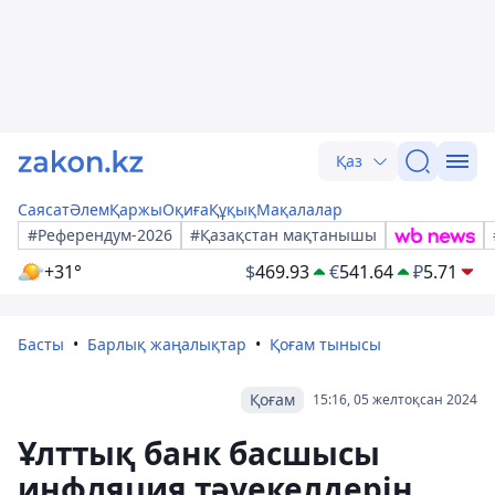
Қаз
Саясат
Әлем
Қаржы
Оқиға
Құқық
Мақалалар
#Референдум-2026
#Қазақстан мақтанышы
+31°
$
469.93
€
541.64
₽
5.71
Басты
Барлық жаңалықтар
Қоғам тынысы
Қоғам
15:16, 05 желтоқсан 2024
Ұлттық банк басшысы
инфляция тәуекелдерін