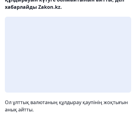
хабарлайды Zakon.kz.
Ол ұлттық валютаның құлдырау қаупінің жоқтығын
анық айтты.