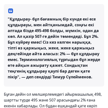
"Құлдырау- бұл бағамның бір күнде екі есе
құлдырауы, мен айтқанымдай, соңғы екі
аптада бізде 495-498 болды, мүмкін, одан да
көп. Ал қазір 507-ге дейін төмендеді. Бұл 2%.
Бұл күйреу емес! Сіз кез келген нарыққа,
тіпті өз қаржыңыз, жеке, жеке қаржыңыз
деңгейінде айта аласыз: 2% — бұл құлдырау
емес. Терминологиялық тұрғыдан бұл жерде
өте айқын ажырату қажет. Сондықтан
теңгенің құлдырау қаупі бар деген қате
пікір", — деп сендірді Тимур Сүлейменов.
Бұған дейін ол мөлшерлемедегі айырмашылық 498,
шартты түрде 495 және 507 арасындағы 2% ғана
екенін хабарлады. Ол бұдан ешқандай қате көріп