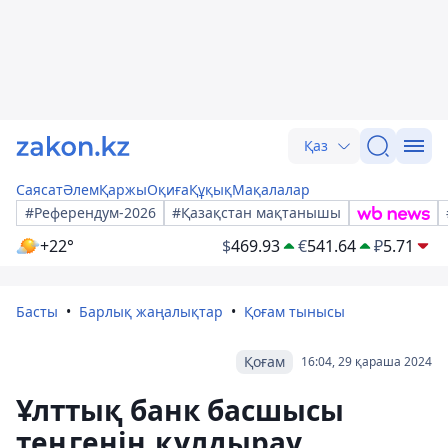
Қаз
Саясат
Әлем
Қаржы
Оқиға
Құқық
Мақалалар
#Референдум-2026
#Қазақстан мақтанышы
+22°
$
469.93
€
541.64
₽
5.71
Басты
Барлық жаңалықтар
Қоғам тынысы
Қоғам
16:04, 29 қараша 2024
Ұлттық банк басшысы
теңгенің құлдырау