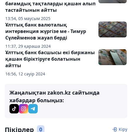
бағамдық тақталарды қашан алып
тастайтынын айтты
13:54, 05 маусым 2025
Ұлттық банк валюталық
интервенция жүргізе ме - Тимур
Сүлейменов жауап берді
11:37, 29 қараша 2024
Ұлттық банк басшысы екі биржаны
қашан біріктіруге болатынын
айтты
16:56, 12 сәуір 2024
Жаңалықтан zakon.kz сайтында
хабардар болыңыз:
Пікірлер
0
Кіру