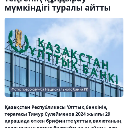
мүмкіндігі туралы айтты
Фото: пресс-служба Национального банка РК
Қазақстан Республикасы Ұлттық банкінің
төрағасы Тимур Сүлейменов 2024 жылғы 29
қарашада өткен брифингте ұлттық валютаның
құлдырауын күтуге болмайтынын айтты, деп