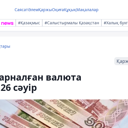
Саясат
Әлем
Қаржы
Оқиға
Құқық
Мақалалар
#Қазақмыс
#Салыстырмалы Қазақстан
#Халық бухг
қтары
Қар
арналған валюта
26 сәуір