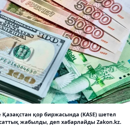
де Қазақстан қор биржасында (KASE) шетел
саттық жабылды, деп хабарлайды Zakon.kz.