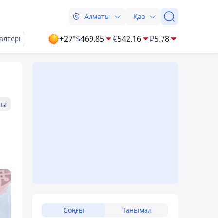
Алматы
Қаз
+27°
$
469.85
€
542.16
₽
5.78
алтері
жы
Соңғы
Танымал