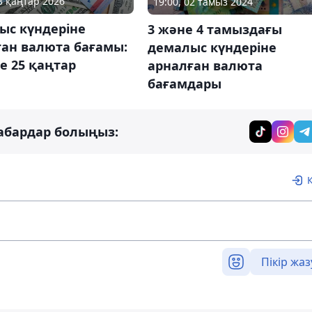
23 қаңтар 2026
19:00, 02 тамыз 2024
ыс күндеріне
3 және 4 тамыздағы
ған валюта бағамы:
демалыс күндеріне
е 25 қаңтар
арналған валюта
бағамдары
абардар болыңыз:
Пікір жаз