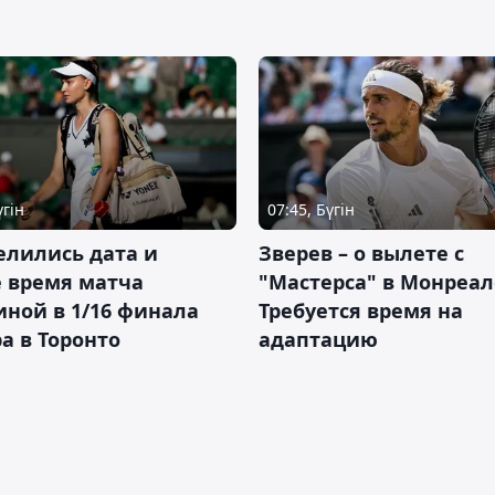
үгін
07:45, Бүгін
елились дата и
Зверев – о вылете с
 время матча
"Мастерса" в Монреал
ной в 1/16 финала
Требуется время на
а в Торонто
адаптацию