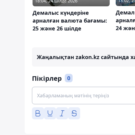
18:02, 
18:04, 24 шілде 2026
Демал
Демалыс күндеріне
арнал
арналған валюта бағамы:
24 жән
25 және 26 шілде
Жаңалықтан zakon.kz сайтында х
Пікірлер
0