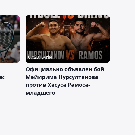
07:23, Бүгін
Официально объявлен бой
е:
Мейирима Нурсултанова
против Хесуса Рамоса-
младшего