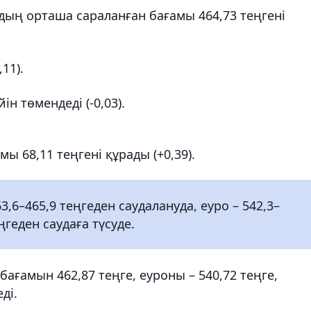
ң орташа сараланған бағамы 464,73 теңгені
11).
ін төмендеді (-0,03).
мы 68,11 теңгені құрады (+0,39).
,6–465,9 теңгеден саудалануда, еуро – 542,3–
ңгеден саудаға түсуде.
бағамын 462,87 теңге, еуроны – 540,72 теңге,
ді.