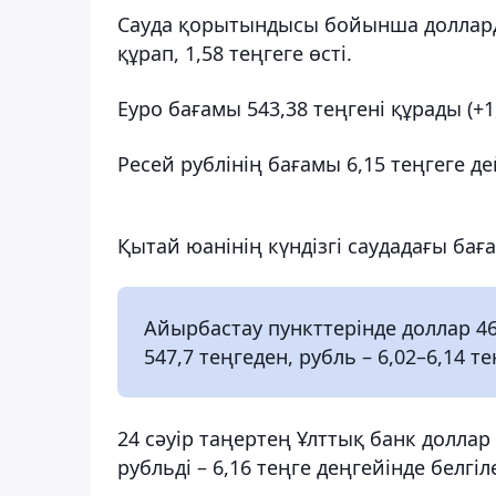
Сауда қорытындысы бойынша долларды
құрап, 1,58 теңгеге өсті.
Еуро бағамы 543,38 теңгені құрады (+1,
Ресей рублінің бағамы 6,15 теңгеге дей
Қытай юанінің күндізгі саудадағы баға
Айырбастау пункттерінде доллар 463
547,7 теңгеден, рубль – 6,02–6,14 те
24 сәуір таңертең Ұлттық банк доллар 
рубльді – 6,16 теңге деңгейінде белгіле