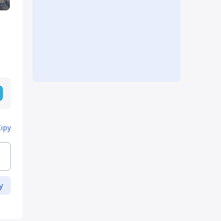
Кіру
у