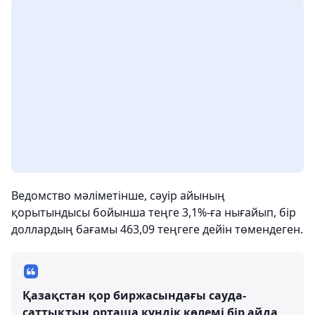
Ведомство мәліметінше, сәуір айының
қорытындысы бойынша теңге 3,1%-ға нығайып, бір
доллардың бағамы 463,09 теңгеге дейін төмендеген.
Қазақстан қор биржасындағы сауда-
саттықтың орташа күндік көлемі бір айда