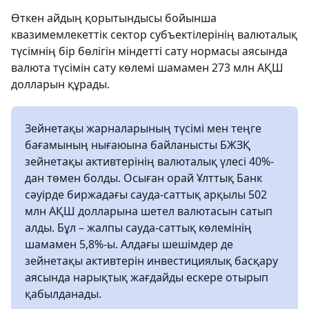
Өткен айдың қорытындысы бойынша
квазимемлекеттік сектор субъектілерінің валюталық
түсімнің бір бөлігін міндетті сату нормасы аясында
валюта түсімін сату көлемі шамамен 273 млн АҚШ
долларын құрады.
Зейнетақы жарналарының түсімі мен теңге
бағамының нығаюына байланысты БЖЗҚ
зейнетақы активтерінің валюталық үлесі 40%-
дан төмен болды. Осыған орай Ұлттық Банк
сәуірде биржадағы сауда-саттық арқылы 502
млн АҚШ долларына шетел валютасын сатып
алды. Бұл – жалпы сауда-саттық көлемінің
шамамен 5,8%-ы. Алдағы шешімдер де
зейнетақы активтерін инвестициялық басқару
аясында нарықтық жағдайды ескере отырып
қабылданады.