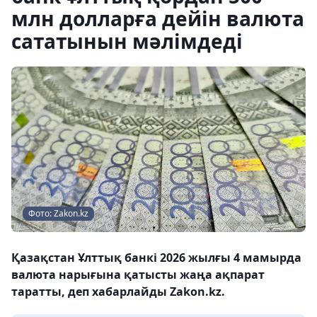
млн долларға дейін валюта
сататынын мәлімдеді
Фото: Zakon.kz
Қазақстан Ұлттық банкі 2026 жылғы 4 мамырда
валюта нарығына қатысты жаңа ақпарат
таратты, деп хабарлайды Zakon.kz.