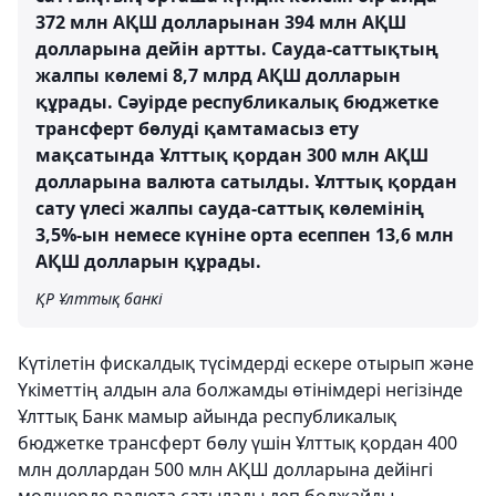
372 млн АҚШ долларынан 394 млн АҚШ
долларына дейін артты. Сауда-саттықтың
жалпы көлемі 8,7 млрд АҚШ долларын
құрады. Сәуірде республикалық бюджетке
трансферт бөлуді қамтамасыз ету
мақсатында Ұлттық қордан 300 млн АҚШ
долларына валюта сатылды. Ұлттық қордан
сату үлесі жалпы сауда-саттық көлемінің
3,5%-ын немесе күніне орта есеппен 13,6 млн
АҚШ долларын құрады.
ҚР Ұлттық банкі
Күтілетін фискалдық түсімдерді ескере отырып және
Үкіметтің алдын ала болжамды өтінімдері негізінде
Ұлттық Банк мамыр айында республикалық
бюджетке трансферт бөлу үшін Ұлттық қордан 400
млн доллардан 500 млн АҚШ долларына дейінгі