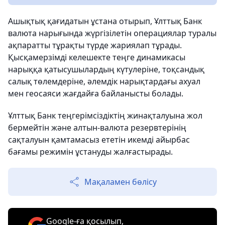
Ашықтық қағидатын ұстана отырып, Ұлттық Банк
валюта нарығында жүргізілетін операциялар туралы
ақпаратты тұрақты түрде жариялап тұрады.
Қысқамерзімді келешекте теңге динамикасы
нарыққа қатысушылардың күтулеріне, тоқсандық
салық төлемдеріне, әлемдік нарықтардағы ахуал
мен геосаяси жағдайға байланысты болады.
Ұлттық Банк теңгерімсіздіктің жинақталуына жол
бермейтін және алтын-валюта резервтерінің
сақталуын қамтамасыз ететін икемді айырбас
бағамы режимін ұстануды жалғастырады.
Мақаламен бөлісу
Google-ға қосылып,