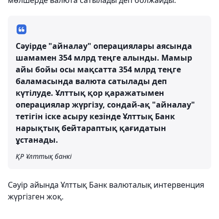
мөлшерде валюта сатылады деп болжайды.
Сәуірде "айналау" операциялары аясында
шамамен 354 млрд теңге алынды. Мамыр
айы бойы осы мақсатта 354 млрд теңге
баламасында валюта сатылады деп
күтілуде. Ұлттық қор қаражатымен
операциялар жүргізу, сондай-ақ "айналау"
тетігін іске асыру кезінде Ұлттық Банк
нарықтық бейтараптық қағидатын
ұстанады.
ҚР Ұлттық банкі
Сәуір айында Ұлттық Банк валюталық интервенция
жүргізген жоқ.