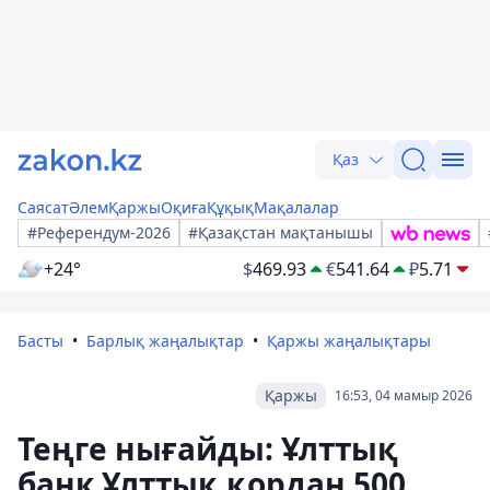
Қаз
Саясат
Әлем
Қаржы
Оқиға
Құқық
Мақалалар
#Референдум-2026
#Қазақстан мақтанышы
+24°
$
469.93
€
541.64
₽
5.71
Басты
Барлық жаңалықтар
Қаржы жаңалықтары
Қаржы
16:53, 04 мамыр 2026
Теңге нығайды: Ұлттық
банк Ұлттық қордан 500