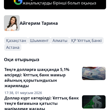
жаңалықтарды бірінші болып оқыңыз
Айгерим Тарина
Қазақстан
Шымкент
Алматы
ҚР Ұлттық Банкі
Астана
Оқи отырыңыз
Теңге долларға шаққанда 5,1%
әлсіреді: Ұлттық банк мамыр
айының қорытындысын
жариялады
17:38, 01 маусым 2026
Доллар күрт көтерілді: Ұлттық банк
теңге бағамына қатысты
мәлімдеме жасады