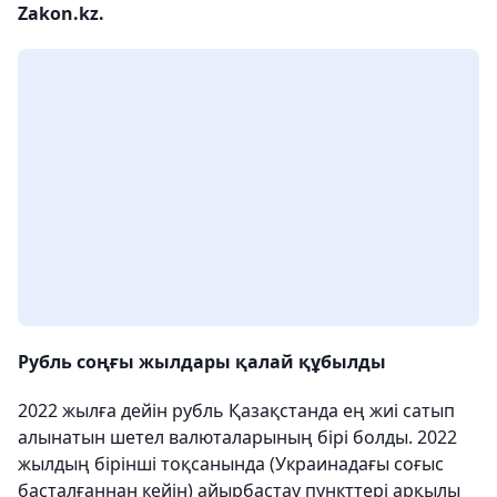
Zakon.kz.
Рубль соңғы жылдары қалай құбылды
2022 жылға дейін рубль Қазақстанда ең жиі сатып
алынатын шетел валюталарының бірі болды. 2022
жылдың бірінші тоқсанында (Украинадағы соғыс
басталғаннан кейін) айырбастау пункттері арқылы