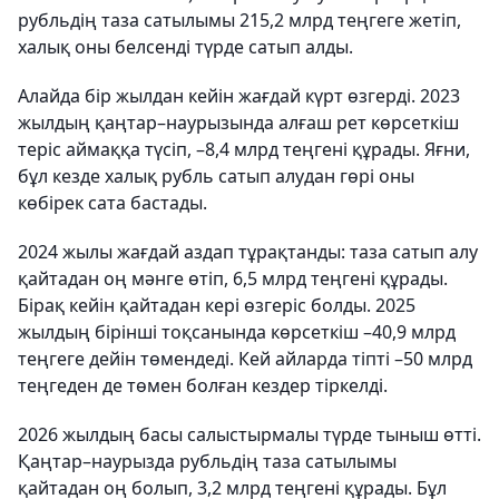
рубльдің таза сатылымы 215,2 млрд теңгеге жетіп,
халық оны белсенді түрде сатып алды.
Алайда бір жылдан кейін жағдай күрт өзгерді. 2023
жылдың қаңтар–наурызында алғаш рет көрсеткіш
теріс аймаққа түсіп, –8,4 млрд теңгені құрады. Яғни,
бұл кезде халық рубль сатып алудан гөрі оны
көбірек сата бастады.
2024 жылы жағдай аздап тұрақтанды: таза сатып алу
қайтадан оң мәнге өтіп, 6,5 млрд теңгені құрады.
Бірақ кейін қайтадан кері өзгеріс болды. 2025
жылдың бірінші тоқсанында көрсеткіш –40,9 млрд
теңгеге дейін төмендеді. Кей айларда тіпті –50 млрд
теңгеден де төмен болған кездер тіркелді.
2026 жылдың басы салыстырмалы түрде тыныш өтті.
Қаңтар–наурызда рубльдің таза сатылымы
қайтадан оң болып, 3,2 млрд теңгені құрады. Бұл