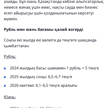
азаяды. Бұл юань Қазақстанда көбіне алыпсатарлық
немесе жинақ үшін емес, нақты сауда мен бизнес
есеп айырысуы үшін қолданылатынын көрсетуі
мүмкін.
Рубль мен юань бағамы қалай өзгерді
Соңғы екі жылда екі валюта да теңгеге шаққанда
қымбаттаған.
Рубль:
2024 жылдың басы: шамамен 1 рубль = 5 теңге
2025 жылдың соңы: 6,5–6,7 теңге
2026 көктемі: 6,1–6,5 теңге аралығы
Юань: