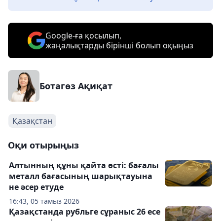
Google-ға қосылып,
жаңалықтарды бірінші болып оқыңыз
Ботагөз Ақиқат
Қазақстан
Оқи отырыңыз
Алтынның құны қайта өсті: бағалы
металл бағасының шарықтауына
не әсер етуде
16:43, 05 тамыз 2026
Қазақстанда рубльге сұраныс 26 есе