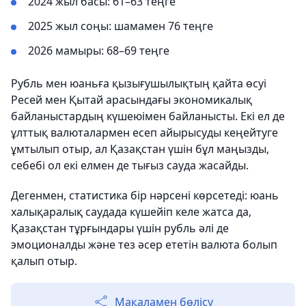
2024 жыл басы: 61–63 теңге
2025 жыл соңы: шамамен 76 теңге
2026 мамыры: 68–69 теңге
Рубль мен юаньға қызығушылықтың қайта өсуі
Ресей мен Қытай арасындағы экономикалық
байланыстардың күшеюімен байланысты. Екі ел де
ұлттық валюталармен есеп айырысуды кеңейтуге
ұмтылып отыр, ал Қазақстан үшін бұл маңызды,
себебі ол екі елмен де тығыз сауда жасайды.
Дегенмен, статистика бір нәрсені көрсетеді: юань
халықаралық саудада күшейіп келе жатса да,
Қазақстан тұрғындары үшін рубль әлі де
эмоционалды және тез әсер ететін валюта болып
қалып отыр.
Мақаламен бөлісу