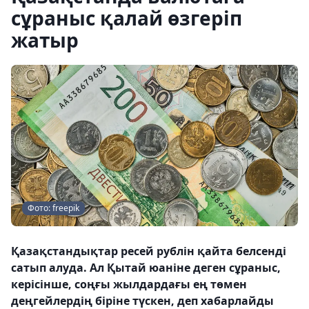
сұраныс қалай өзгеріп
жатыр
Фото: freepik
Қазақстандықтар ресей рублін қайта белсенді
сатып алуда. Ал Қытай юаніне деген сұраныс,
керісінше, соңғы жылдардағы ең төмен
деңгейлердің біріне түскен, деп хабарлайды