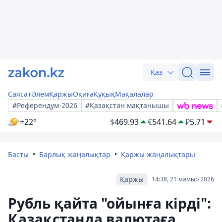
Қаз
Саясат
Әлем
Қаржы
Оқиға
Құқық
Мақалалар
#Референдум-2026
#Қазақстан мақтанышы
+22°
$
469.93
€
541.64
₽
5.71
Басты
Барлық жаңалықтар
Қаржы жаңалықтары
Қаржы
14:38, 21 мамыр 2026
Рубль қайта "ойынға кірді":
Қазақстанда валютаға