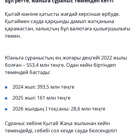
Бұл ретте, юаньға сұраныс төмендеп кетті
Қытай юаніне қатысты жағдай керсінше өрбуде.
Қытаймен сауда қарқынды дамып жатқанына
қарамастан, халықтың бұл валютаға қызығушылығы
төмен.
Юаньға сұраныстың ең жоғары деңгейі 2022 жылы
болған – 553,4 млн теңге. Одан кейін біртіндеп
төмендей бастады:
2024 жыл: 393,5 млн теңге
2025 жыл: 161 млн теңге
2026 жылдың I тоқсаны: 28,6 млн теңге
Сұраныс көбіне Қытай Жаңа жылынан кейін
төмендейді, себебі сол кезде сауда белсенділігі