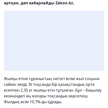
артқан, деп хабарлайды Zakon.kz.
Жылқы етіне сұраныстың негізгі өсімі жыл соңына
сәйкес келді. IV тоқсанда бір қазақстандық орта
есеппен 2,35 кг жылқы етін тұтынған. Бұл – бақылау
кезеңіндегі ең жоғары тоқсандық көрсеткіш.
Жылдық өсім 10,7%-ды құрады.