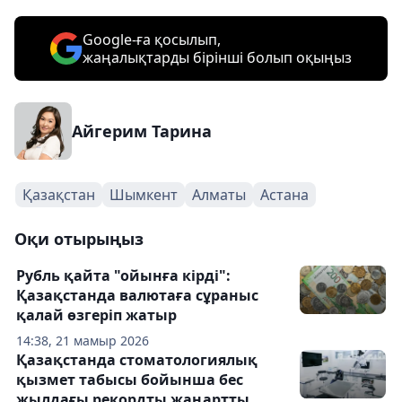
Google-ға қосылып,
жаңалықтарды бірінші болып оқыңыз
Айгерим Тарина
Қазақстан
Шымкент
Алматы
Астана
Оқи отырыңыз
Рубль қайта "ойынға кірді":
Қазақстанда валютаға сұраныс
қалай өзгеріп жатыр
14:38, 21 мамыр 2026
Қазақстанда стоматологиялық
қызмет табысы бойынша бес
жылдағы рекордты жаңартты