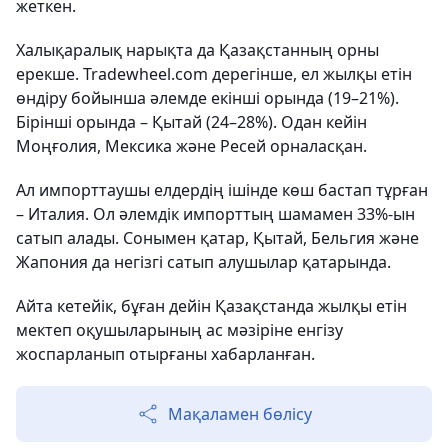
жеткен.
Халықаралық нарықта да Қазақстанның орны
ерекше. Tradewheel.com дерегінше, ел жылқы етін
өндіру бойынша әлемде екінші орында (19–21%).
Бірінші орында – Қытай (24–28%). Одан кейін
Моңғолия, Мексика және Ресей орналасқан.
Ал импорттаушы елдердің ішінде көш бастап тұрған
– Италия. Ол әлемдік импорттың шамамен 33%-ын
сатып алады. Сонымен қатар, Қытай, Бельгия және
Жапония да негізгі сатып алушылар қатарында.
Айта кетейік, бұған дейін Қазақстанда жылқы етін
мектеп оқушыларының ас мәзіріне енгізу
жоспарланып отырғаны хабарланған.
Мақаламен бөлісу