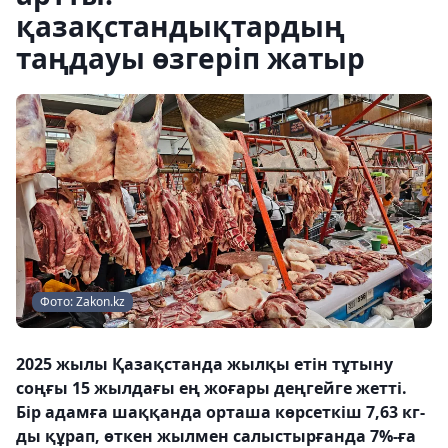
қазақстандықтардың
таңдауы өзгеріп жатыр
Фото: Zakon.kz
2025 жылы Қазақстанда жылқы етін тұтыну
соңғы 15 жылдағы ең жоғары деңгейге жетті.
Бір адамға шаққанда орташа көрсеткіш 7,63 кг-
ды құрап, өткен жылмен салыстырғанда 7%-ға