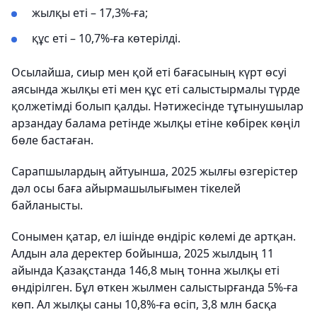
жылқы еті – 17,3%-ға;
құс еті – 10,7%-ға көтерілді.
Осылайша, сиыр мен қой еті бағасының күрт өсуі
аясында жылқы еті мен құс еті салыстырмалы түрде
қолжетімді болып қалды. Нәтижесінде тұтынушылар
арзандау балама ретінде жылқы етіне көбірек көңіл
бөле бастаған.
Сарапшылардың айтуынша, 2025 жылғы өзгерістер
дәл осы баға айырмашылығымен тікелей
байланысты.
Сонымен қатар, ел ішінде өндіріс көлемі де артқан.
Алдын ала деректер бойынша, 2025 жылдың 11
айында Қазақстанда 146,8 мың тонна жылқы еті
өндірілген. Бұл өткен жылмен салыстырғанда 5%-ға
көп. Ал жылқы саны 10,8%-ға өсіп, 3,8 млн басқа