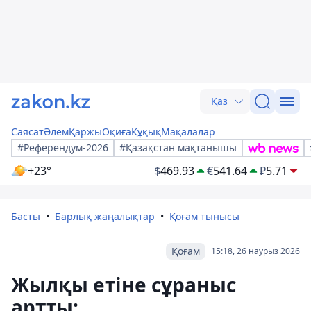
Қаз
Саясат
Әлем
Қаржы
Оқиға
Құқық
Мақалалар
#Референдум-2026
#Қазақстан мақтанышы
+23°
$
469.93
€
541.64
₽
5.71
Басты
Барлық жаңалықтар
Қоғам тынысы
Қоғам
15:18, 26 наурыз 2026
Жылқы етіне сұраныс
артты: