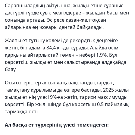
Сарапшылардың айтуынша, жылқы етіне сұраныс
дәстүрлі түрде суық мезгілдерде – жылдың басы мен
соңында артады. Әсіресе қазан-желтоқсан
айларында ең жоғары деңгей байқалады.
Жалпы ет тұтыну көлемі де рекордтық деңгейге
жетіп, бір адамға 84,4 кг-ды құрады. Алайда өсім
қарқыны айтарлықтай төмен – небәрі 1,9%. Бұл
көрсеткіш жылқы етімен салыстырғанда әлдеқайда
баяу.
Осы өзгерістер аясында қазақстандықтардың
тамақтану құрылымы да өзгере бастады. 2025 жылы
жылқы етінің үлесі 9%-ға жетіп, тарихи максимумды
көрсетті. Бір жыл ішінде бұл көрсеткіш 0,5 пайыздық
тармаққа өсті.
Ал басқа ет түрлерінің үлесі төмендеген: