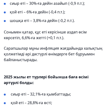
сиыр еті – 30%-ға дейін азайып (-0,9 п.т.);
қой еті – 6%-ға дейін (-0,4 п.т.);
шошқа еті – 3,8%-ға дейін (-0,2 п.т.).
Сонымен қатар, құс еті керісінше аздап өсім
көрсетіп, 6,6%-ға жетті (+0,1 п.т.).
Сарапшылар мұны инфляция жағдайында халықтың
қолжетімді әрі дәстүрлі өнімдерге бет бұруымен
байланыстырады.
2025 жылы ет түрлері бойынша баға өсімі
әртүрлі болды:
сиыр еті – 32,1%-ға қымбаттады;
қой еті – 28,8%-ға өсті;