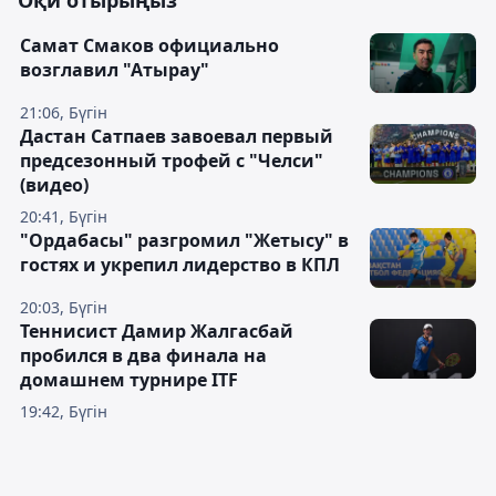
Оқи отырыңыз
Самат Смаков официально
возглавил "Атырау"
21:06, Бүгін
Дастан Сатпаев завоевал первый
предсезонный трофей с "Челси"
(видео)
20:41, Бүгін
"Ордабасы" разгромил "Жетысу" в
гостях и укрепил лидерство в КПЛ
20:03, Бүгін
Теннисист Дамир Жалгасбай
пробился в два финала на
домашнем турнире ITF
19:42, Бүгін