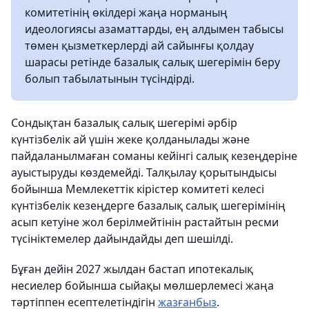
комитетінің өкілдері жаңа норманың
идеологиясы азаматтарды, ең алдымен табысы
төмен қызметкерлерді ай сайынғы қолдау
шарасы ретінде базалық салық шегерімін беру
болып табылатынын түсіндірді.
Сондықтан базалық салық шегерімі әрбір
күнтізбелік ай үшін жеке қолданылады және
пайдаланылмаған соманы кейінгі салық кезеңдеріне
ауыстыруды көздемейді. Талқылау қорытындысы
бойынша Мемлекеттік кірістер комитеті келесі
күнтізбелік кезеңдерге базалық салық шегерімінің
асып кетуіне жол берілмейтінін растайтын ресми
түсініктемелер дайындайды деп шешілді.
Бұған дейін 2027 жылдан бастап ипотекалық
несиелер бойынша сыйақы мөлшерлемесі жаңа
тәртіппен есептелетіндігін
жазғанбыз
.