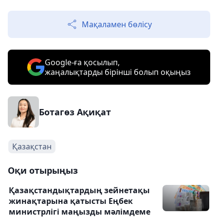
Мақаламен бөлісу
Google-ға қосылып,
жаңалықтарды бірінші болып оқыңыз
Ботагөз Ақиқат
Қазақстан
Оқи отырыңыз
Қазақстандықтардың зейнетақы
жинақтарына қатысты Еңбек
министрлігі маңызды мәлімдеме