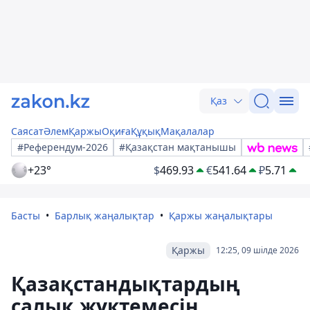
Қаз
Саясат
Әлем
Қаржы
Оқиға
Құқық
Мақалалар
#Референдум-2026
#Қазақстан мақтанышы
+23°
$
469.93
€
541.64
₽
5.71
Басты
Барлық жаңалықтар
Қаржы жаңалықтары
Қаржы
12:25, 09 шілде 2026
Қазақстандықтардың
салық жүктемесін