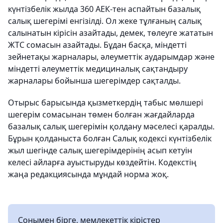
күнтізбелік жылда 360 АЕК-тен аспайтын базалық
салық шегерімі енгізілді. Ол жеке тұлғаның салық
салынатын кірісін азайтады, демек, төлеуге жататын
ЖТС сомасын азайтады. Бұдан басқа, міндетті
зейнетақы жарналары, әлеуметтік аударымдар және
міндетті әлеуметтік медициналық сақтандыру
жарналары бойынша шегерімдер сақталды.
Отырыс барысында қызметкердің табыс мөлшері
шегерім сомасынан төмен болған жағдайларда
базалық салық шегерімін қолдану мәселесі қаралды.
Бұрын қолданыста болған Салық кодексі күнтізбелік
жыл шегінде салық шегерімдерінің асып кетуін
келесі айларға ауыстыруды көздейтін. Кодекстің
жаңа редакциясында мұндай норма жоқ.
Сонымен бірге, мемлекеттік кірістер