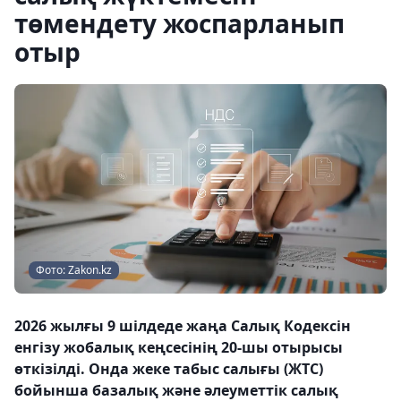
төмендету жоспарланып
отыр
Фото: Zakon.kz
2026 жылғы 9 шілдеде жаңа Салық Кодексін
енгізу жобалық кеңсесінің 20-шы отырысы
өткізілді. Онда жеке табыс салығы (ЖТС)
бойынша базалық және әлеуметтік салық