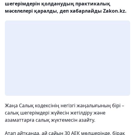
шегерімдерін қолданудың практикалық
мәселелері қаралды, деп хабарлайды Zakon.kz.
Жаңа Салық кодексінің негізгі жаңалығының бірі –
салық шегерімдері жүйесін жетілдіру және
азаматтарға салық жүктемесін азайту.
Атап айтқанда, ай сайын 30 АЕК мөлшерінде, бірақ