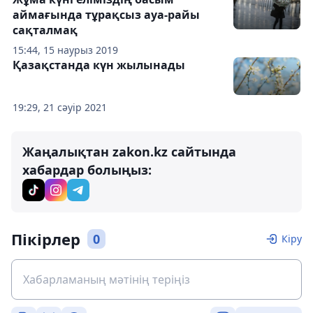
аймағында тұрақсыз ауа-райы
сақталмақ
15:44, 15 наурыз 2019
Қазақстанда күн жылынады
19:29, 21 сәуір 2021
Жаңалықтан zakon.kz сайтында
хабардар болыңыз:
Пікірлер
0
Кіру