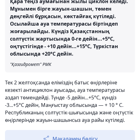
Қара теңіз аумағынан жылы циклон келеді.
Мұнымен бірге жауын-шашын, төмен
деңгейлі бұрқасын, көктайғақ күтіледі.
Осылайша ауа температурасы біртіндеп
жоғарылайды. Күндіз Қазақстанның
солтүстік жартысында 0-ге дейін...+5°C,
оңтүстігінде - +10 дейін...+15°C, Түркістан
облысында +20°C дейін.
"Қазгидромет" РМК
Тек 2 желтоқсанда еліміздің батыс өңірлеріне
кезекті антициклон ауысады, ауа температурасы
аздап төмендейді. Түнде -5 дейін...+5°C, күндіз
-3...+5°C дейін, Маңғыстау облысында — + 10 ° C.
Республиканың солтүстік-шығысында және оңтүстік
өңірлерінде жауын-шашынсыз ауа райы күтіледі.
Мақаламен бөлісу