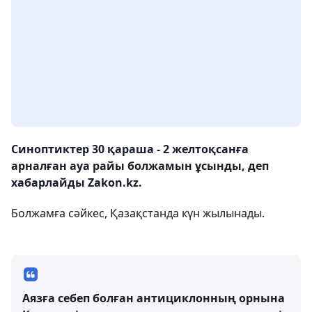
Синоптиктер 30 қараша - 2 желтоқсанға
арналған ауа райы болжамын ұсынды, деп
хабарлайды Zakon.kz.
Болжамға сәйкес, Қазақстанда күн жылынады.
Аязға себеп болған антициклонның орнына