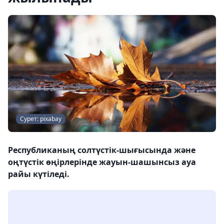
Сурет: pixabay
Республиканың солтүстік-шығысында және
оңтүстік өңірлерінде жауын-шашынсыз ауа
райы күтіледі.