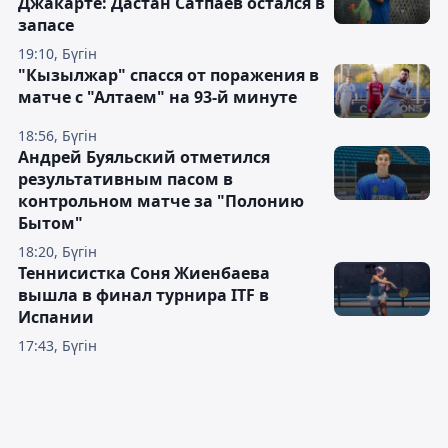
Джакарте: Дастан Сатпаев остался в
запасе
19:10, Бүгін
"Кызылжар" спасся от поражения в
матче с "Алтаем" на 93-й минуте
18:56, Бүгін
Андрей Буяльский отметился
результативным пасом в
контрольном матче за "Полонию
Бытом"
18:20, Бүгін
Теннисистка Соня Жиенбаева
вышла в финал турнира ITF в
Испании
17:43, Бүгін