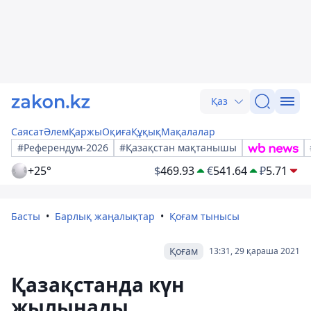
Қаз
Саясат
Әлем
Қаржы
Оқиға
Құқық
Мақалалар
#Референдум-2026
#Қазақстан мақтанышы
+25°
$
469.93
€
541.64
₽
5.71
Басты
Барлық жаңалықтар
Қоғам тынысы
Қоғам
13:31, 29 қараша 2021
Қазақстанда күн
жылынады