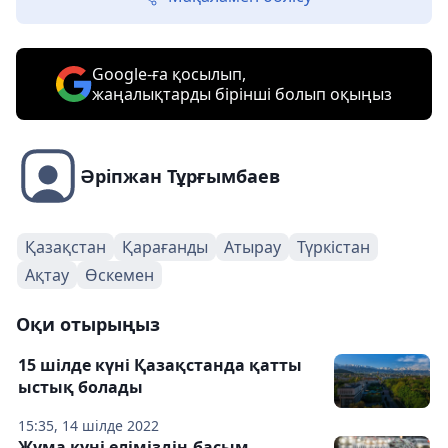
Google-ға қосылып,
жаңалықтарды бірінші болып оқыңыз
Әріпжан Тұрғымбаев
Қазақстан
Қарағанды
Атырау
Түркістан
Ақтау
Өскемен
Оқи отырыңыз
15 шілде күні Қазақстанда қатты
ыстық болады
15:35, 14 шілде 2022
Жұма күні еліміздің басым