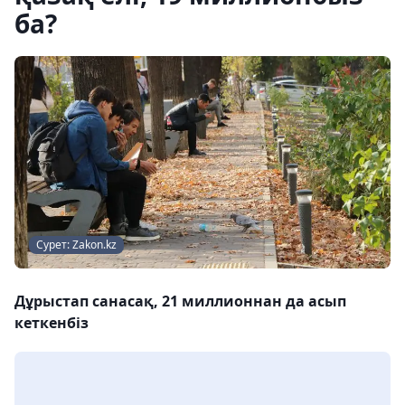
ба?
Сурет: Zakon.kz
Дұрыстап санасақ, 21 миллионнан да асып
кеткенбіз