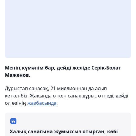
Менің күмәнім бар, дейді желіде Серік-Болат
Маженов.
Дұрыстап санасақ, 21 миллионнан да асып
кеткенбіз. Жақында өткен санақ дұрыс өтпеді, дейді
ол өзінің
жазбасында
.
Халық санағына жұмыссыз отырған, көбі