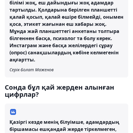
білімі жоқ, еш дайындығы жоқ адамдар
тартылды. Қолдарына берілген планшетті
қалай қосып, қалай өшіре білмейді, онымен
қоса, этикет жағынан еш хабары жоқ.
Мұнда жай планшеттегі анкетаны толтыра
білгеннен басқа, психолог та болу керек.
Инстаграм және басқа желілердегі сұрау
(опрос) санақшылардың көбіне келмегенін
аңғартты.
Серік-Болат Маженов
Сонда бұл қай жерден алынған
цифрлар?
Қазіргі кезде менің білуімше, адамдардың
біршамасы ешқандай жерде тіркелмеген,