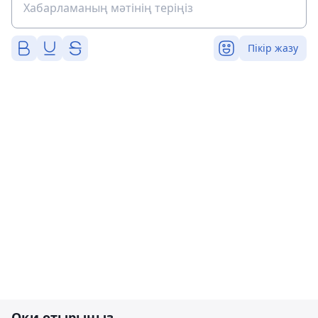
Пікір жазу
Оқи отырыңыз