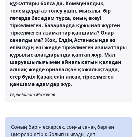
құжаттары болса да. Коммуналдық
төлемдерді аз төлеу үшін, мысалы, бір
пәтерде бес адам тұрса, оның екеуі
тіркелмеген. Базарларда құжынап жүрген
тіркелмеген азаматтар қаншама? Олар
саналды ма? Жоқ. Елдің Астанасында өз
еліміздің еш жерде тіркелмеген азаматтары
құрылыс алаңдарында қаптап жүр. Мал
шаруашылығымен айналысатын қаладан
алшақ жерде орналасқан қожалықтарда,
егер бүкіл Қазақ елін алсақ тіркелмеген
қаншама адамдар жүр.
Серік-Болат Маженов
Соның бәрін ескерсек, соңғы санақ берген
цифрлар өтірік болып шығады, деп