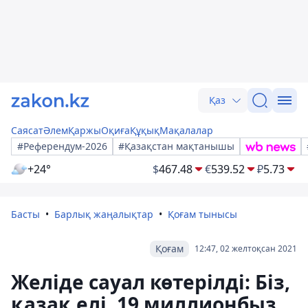
Қаз
Саясат
Әлем
Қаржы
Оқиға
Құқық
Мақалалар
#Референдум-2026
#Қазақстан мақтанышы
+24°
$
467.48
€
539.52
₽
5.73
Басты
Барлық жаңалықтар
Қоғам тынысы
Қоғам
12:47, 02 желтоқсан 2021
Желіде сауал көтерілді: Біз,
қазақ елі, 19 миллионбыз