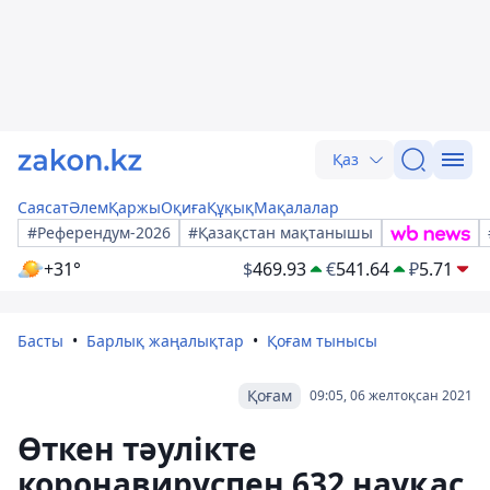
Қаз
Саясат
Әлем
Қаржы
Оқиға
Құқық
Мақалалар
#Референдум-2026
#Қазақстан мақтанышы
+31°
$
469.93
€
541.64
₽
5.71
Басты
Барлық жаңалықтар
Қоғам тынысы
Қоғам
09:05, 06 желтоқсан 2021
Өткен тәулікте
коронавируспен 632 науқас