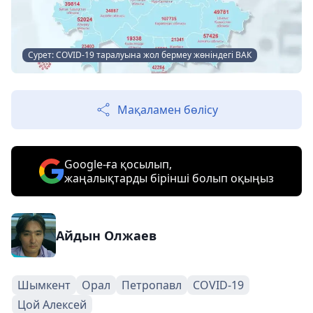
Сурет: COVID-19 таралуына жол бермеу жөніндегі ВАК
Мақаламен бөлісу
Google-ға қосылып,
жаңалықтарды бірінші болып оқыңыз
Айдын Олжаев
Шымкент
Орал
Петропавл
COVID-19
Цой Алексей