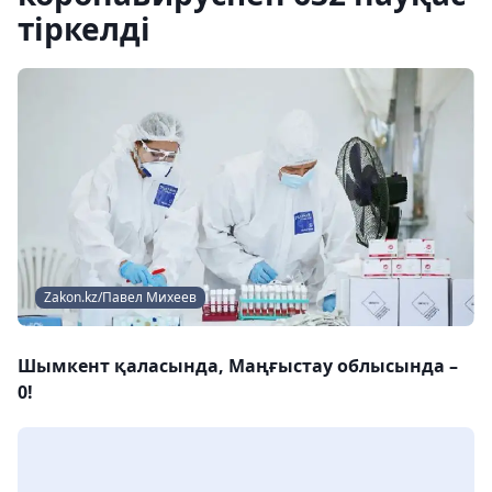
тіркелді
Zakon.kz/Павел Михеев
Шымкент қаласында, Маңғыстау облысында –
0!