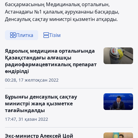
басқармасының Медициналық орталығын,
Астанадағы №1 қалалық аурухананы басқарды,
Денсаулық сақтау министрі қызметін атқарды.
Плитка
Тізім
Ядролық медицина орталығында
Қазақстандағы алғашқы
радиофармацевтикалық препарат
өндірілді
00:28, 17 желтоқсан 2022
Бұрынғы денсаулық сақтау
министрі жаңа қызметке
тағайындалды
17:47, 31 қазан 2022
Экс-министр Алексей Цой