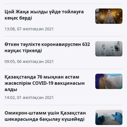
Цой Жаңа жылды үйде тойлауға
кеңес берді
13:08, 07 желтоқсан 2021
Өткен тәулікте коронавируспен 632
науқас тіркелді
09:05, 06 желтоқсан 2021
Қазақстанда 76 мыңнан астам
жасөспірім COVID-19 вакцинасын
алды
14:02, 01 желтоқсан 2021
Омикрон-штамм үшін Қазақстан
шекарасында бақылау күшейеді