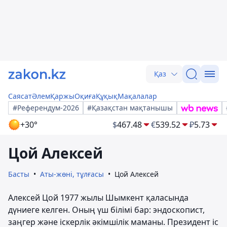
Қаз
Саясат
Әлем
Қаржы
Оқиға
Құқық
Мақалалар
#Референдум-2026
#Қазақстан мақтанышы
+30°
$
467.48
€
539.52
₽
5.73
Цой Алексей
Басты
Аты-жөні, тұлғасы
Цой Алексей
Алексей Цой 1977 жылы Шымкент қаласында
дүниеге келген. Оның үш білімі бар: эндоскопист,
заңгер және іскерлік әкімшілік маманы. Президент іс