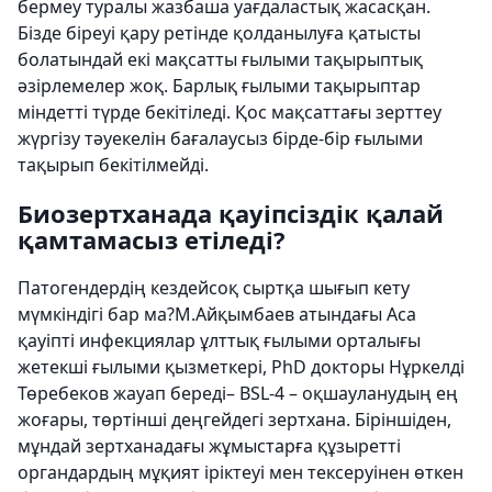
бермеу туралы жазбаша уағдаластық жасасқан.
Бізде біреуі қару ретінде қолданылуға қатысты
болатындай екі мақсатты ғылыми тақырыптық
әзірлемелер жоқ. Барлық ғылыми тақырыптар
міндетті түрде бекітіледі. Қос мақсаттағы зерттеу
жүргізу тәуекелін бағалаусыз бірде-бір ғылыми
тақырып бекітілмейді.
Биозертханада қауіпсіздік қалай
қамтамасыз етіледі?
Патогендердің кездейсоқ сыртқа шығып кету
мүмкіндігі бар ма?М.Айқымбаев атындағы Аса
қауіпті инфекциялар ұлттық ғылыми орталығы
жетекші ғылыми қызметкері, PhD докторы Нұркелді
Төребеков жауап береді– BSL-4 – оқшауланудың ең
жоғары, төртінші деңгейдегі зертхана. Біріншіден,
мұндай зертханадағы жұмыстарға құзыретті
органдардың мұқият іріктеуі мен тексеруінен өткен