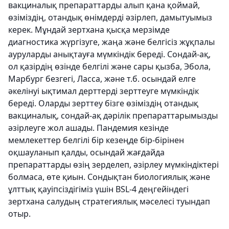
вакциналық препараттарды алып қана қоймай,
өзіміздің, отандық өнімдерді әзірлеп, дамытуымыз
керек. Мұндай зертхана қысқа мерзімде
диагностика жүргізуге, жаңа және белгісіз жұқпалы
ауруларды анықтауға мүмкіндік береді. Сондай-ақ,
ол қазірдің өзінде белгілі және сары қызба, Эбола,
Марбург безгегі, Ласса, және т.б. осындай елге
әкелінуі ықтимал дерттерді зерттеуге мүмкіндік
береді. Оларды зерттеу бізге өзіміздің отандық
вакциналық, сондай-ақ дәрілік препараттарымызды
әзірлеуге жол ашады. Пандемия кезінде
мемлекеттер белгілі бір кезеңде бір-бірінен
оқшауланып қалды, осындай жағдайда
препараттарды өзің зерделеп, әзірлеу мүмкіндіктері
болмаса, өте қиын. Сондықтан биологиялық және
ұлттық қауіпсіздігіміз үшін BSL-4 деңгейіндегі
зертхана салудың стратегиялық мәселесі туындап
отыр.