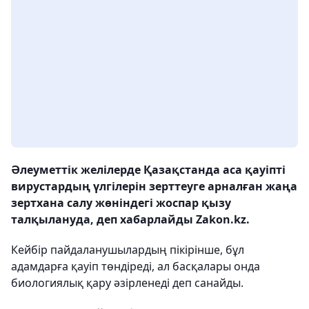
Әлеуметтік желілерде Қазақстанда аса қауіпті
вирустардың үлгілерін зерттеуге арналған жаңа
зертхана салу жөніндегі жоспар қызу
талқылануда, деп хабарлайды Zakon.kz.
Кейбір пайдаланушылардың пікірінше, бұл
адамдарға қауіп төндіреді, ал басқалары онда
биологиялық қару әзірленеді деп санайды.