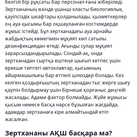
белгілі бір рұқсаты бар персонал ғана жіберіледі.
Зертхананың өзінде үшінші класты биологиялық
қауіпсіздік шкафтары қолданылады, қызметкерлер
оң ауа қысымы бар оқшауланған костюмдерде
жұмыс істейді. Бұл зертханадағы ауа арнайы
жабдықтың көмегімен мұқият көп сатылы
дезинфекциядан өтеді. Ағынды сулар мұқият
зарарсыздандырылады. Сондай-ақ, онда
зертханадан сыртқа ештеңе шығып кетпес үшін
ерекше типтегі автоклавтар, қысымның
айырмашылығы бар өтпелі шлюздер болады. Кез
келген қоздырғыштың зертханадан тыс жерге шығу
қаупін болдырмау үшін бірнеше қорғаныс деңгейі
жасалады. Адами фактор болмайды. Жүйе жұмысы
қысым немесе басқа нәрсе бұзылған жағдайда,
адамдар зертханаға кіре алмайтындай етіп
жасалған.
Зертхананы АҚШ басқара ма?