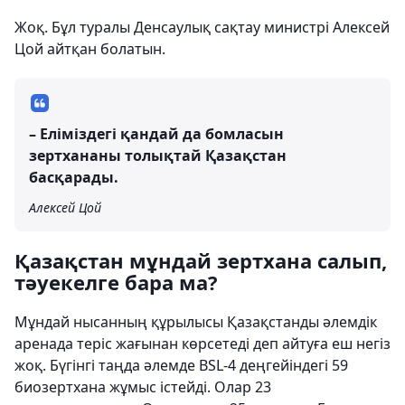
Жоқ. Бұл туралы Денсаулық сақтау министрі Алексей
Цой айтқан болатын.
– Еліміздегі қандай да бомласын
зертхананы толықтай Қазақстан
басқарады.
Алексей Цой
Қазақстан мұндай зертхана салып,
тәуекелге бара ма?
Мұндай нысанның құрылысы Қазақстанды әлемдік
аренада теріс жағынан көрсетеді деп айтуға еш негіз
жоқ. Бүгінгі таңда әлемде BSL-4 деңгейіндегі 59
биозертхана жұмыс істейді. Олар 23