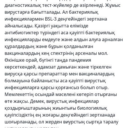
диагностикалық тест-жүйелер де әзірленеді. Жұмыс
вирустарға бағытталады. Ал бактериялық
инфекциялармен BSL-3 деңгейіндегі зертхана
айналысады. Қазіргі уақытта елімізде
антибиотиктер түріндегі аса қауіпті бактериялық
инфекцияларды емдеуге және алдын алуға арналған
құралдардың және бұрын қолданылған
вакциналардың кең спектрінің арсеналы мол.
Өкінішке орай, бүгінгі таңда пандемия
көрсеткендей, адамзат дамыған және тіркелген
вирусқа қарсы препараттар мен вакциналардың
болмауына байланысты аса қауіпті вирустық
инфекцияларға қарсы қорғансыз болып отыр.
Мемлекеттің осындай мәселені көтеріп отырғаны
өте жақсы. Демек, вирустық инфекциялар
қоздырғыштарының жиынтығы биологиялық
қауіпсіздіктің ең жоғары деңгейіндегі зертханада
шоғырланады, ол жерден виурстың сыртқа таралу