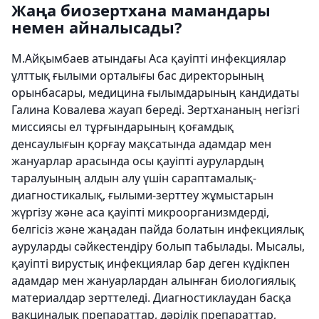
Жаңа биозертхана мамандары
немен айналысады?
М.Айқымбаев атындағы Аса қауіпті инфекциялар
ұлттық ғылыми орталығы бас директорының
орынбасары, медицина ғылымдарының кандидаты
Галина Ковалева жауап береді. Зертхананың негізгі
миссиясы ел тұрғындарының қоғамдық
денсаулығын қорғау мақсатында адамдар мен
жануарлар арасында осы қауіпті аурулардың
таралуының алдын алу үшін сараптамалық-
диагностикалық, ғылыми-зерттеу жұмыстарын
жүргізу және аса қауіпті микроорганизмдерді,
белгісіз және жаңадан пайда болатын инфекциялық
ауруларды сәйкестендіру болып табылады. Мысалы,
қауіпті вирустық инфекциялар бар деген күдікпен
адамдар мен жануарлардан алынған биологиялық
материалдар зерттеледі. Диагностиклаудан басқа
вакциналық препараттар, дәрілік препараттар,