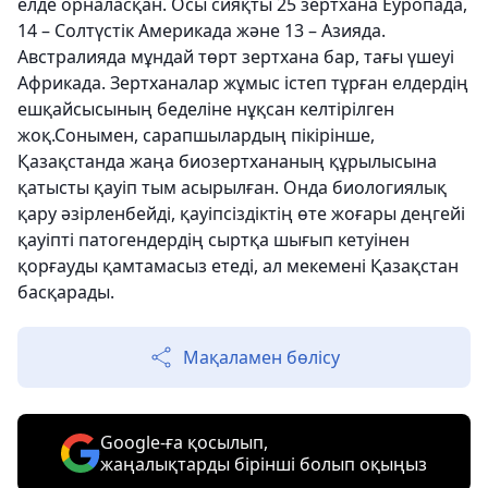
елде орналасқан. Осы сияқты 25 зертхана Еуропада,
14 – Солтүстік Америкада және 13 – Азияда.
Австралияда мұндай төрт зертхана бар, тағы үшеуі
Африкада. Зертханалар жұмыс істеп тұрған елдердің
ешқайсысының беделіне нұқсан келтірілген
жоқ.Сонымен, сарапшылардың пікірінше,
Қазақстанда жаңа биозертхананың құрылысына
қатысты қауіп тым асырылған. Онда биологиялық
қару әзірленбейді, қауіпсіздіктің өте жоғары деңгейі
қауіпті патогендердің сыртқа шығып кетуінен
қорғауды қамтамасыз етеді, ал мекемені Қазақстан
басқарады.
Мақаламен бөлісу
Google-ға қосылып,
жаңалықтарды бірінші болып оқыңыз