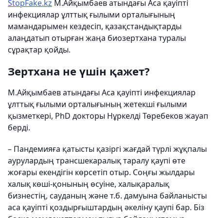
StopFake.kz
М.Айқымбаев атындағы Аса қауіпті
инфекциялар ұлттық ғылыми орталығының
мамандарымен кездесіп, қазақстандықтарды
алаңдатып отырған жаңа биозертхана туралы
сұрақтар қойды.
Зертхана не үшін қажет?
М.Айқымбаев атындағы Аса қауіпті инфекциялар
ұлттық ғылыми орталығының жетекші ғылыми
қызметкері, PhD докторы Нұркелді Төребеков жауап
берді.
– Пандемияға қатысты қазіргі жағдай түрлі жұқпалы
аурулардың трансшекаралық таралу қаупі өте
жоғары екендігін көрсетіп отыр. Соңғы жылдары
халық көші-қонының өсуіне, халықаралық
бизнестің, сауданың және т.б. дамуына байланысты
аса қауіпті қоздырғыштардың әкеліну қаупі бар. Біз