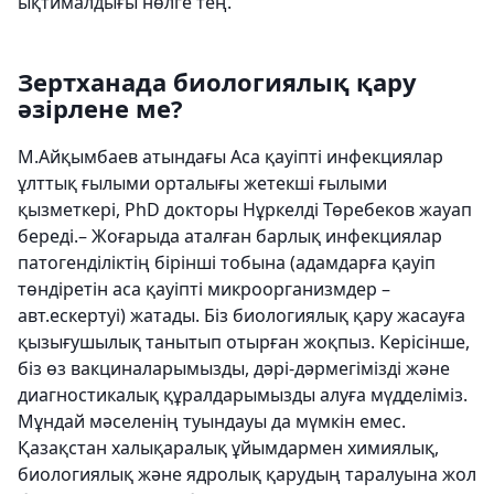
ықтималдығы нөлге тең.
Зертханада биологиялық қару
әзірлене ме?
М.Айқымбаев атындағы Аса қауіпті инфекциялар
ұлттық ғылыми орталығы жетекші ғылыми
қызметкері, PhD докторы Нұркелді Төребеков жауап
береді.– Жоғарыда аталған барлық инфекциялар
патогенділіктің бірінші тобына (адамдарға қауіп
төндіретін аса қауіпті микроорганизмдер –
авт.ескертуі) жатады. Біз биологиялық қару жасауға
қызығушылық танытып отырған жоқпыз. Керісінше,
біз өз вакциналарымызды, дәрі-дәрмегімізді және
диагностикалық құралдарымызды алуға мүдделіміз.
Мұндай мәселенің туындауы да мүмкін емес.
Қазақстан халықаралық ұйымдармен химиялық,
биологиялық және ядролық қарудың таралуына жол