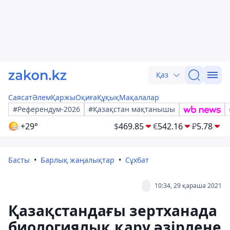
Қаз
Саясат
Әлем
Қаржы
Оқиға
Құқық
Мақалалар
#Референдум-2026
#Қазақстан мақтанышы
+29°
$
469.85
€
542.16
₽
5.78
Басты
Барлық жаңалықтар
Сұхбат
10:34, 29 қараша 2021
Қазақстандағы зертханада
биологиялық қару әзірлене