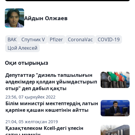
Айдын Олжаев
ВАК
Спутник V
Pfizer
CoronaVac
COVID-19
Цой Алексей
Оқи отырыңыз
Депутаттар "дизель тапшылығын
әлдекімдер қолдан ұйымдастырып
отыр" деп дабыл қақты
23:56, 07 қыркүйек 2022
Білім министрі мектептердің латын
қарпіне қашан көшетінін айтты
21:04, 05 желтоқсан 2019
Қазақтелеком Kcell-дегі үлесін
сатуы мүмкін