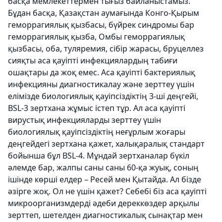
басқа мемлекеттермен тығыз байланыстамыз.
Бұдан басқа, Қазақстан аумағында Конго-Қырым
геморрагиялық қызбасы, бүйрек синдромы бар
геморрагиялық қызба, Омбы геморрагиялық
қызбасы, оба, туляремия, сібір жарасы, бруцеллез
сияқты аса қауіпті инфекциялардың табиғи
ошақтары да жоқ емес. Аса қауіпті бактериялық
инфекцияны диагностикалау және зерттеу үшін
елімізде биологиялық қауіпсіздіктің 3-ші деңгейі,
BSL-3 зертхана жұмыс істеп тұр. Ал аса қауіпті
вирустық инфекцияларды зерттеу үшін
биологиялық қауіпсіздіктің неғұрлым жоғары
деңгейдегі зертхана қажет, халықаралық стандарт
бойынша бұл BSL-4. Мұндай зертханалар бүкіл
әлемде бар, жалпы саны саны 60-қа жуық, соның
ішінде көрші елдер – Ресей мен Қытайда. Ал бізде
әзірге жоқ. Ол не үшін қажет? Себебі біз аса қауіпті
микроорганизмдерді әдеби дереккөздер арқылы
зерттеп, шетелден диагностикалық сынақтар мен