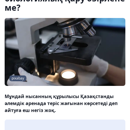
ме?
pixabay
Мұндай нысанның құрылысы Қазақстанды
әлемдік аренада теріс жағынан көрсетеді деп
айтуға еш негіз жоқ.