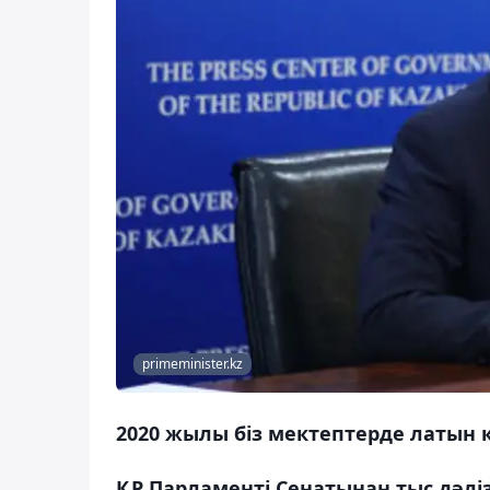
primeminister.kz
2020 жылы біз мектептерде латын қ
ҚР Парламенті Сенатынан тыс дәлі