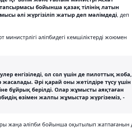
апсырмасы бойынша қазақ тілінің латын
ұмысы әлі жүргізіліп жатыр деп мәлімдеді
, деп
т министрлігі әліпбидегі кемшіліктерді жоюмен
улер енгізіледі, ол сол үшін де пилоттық жоба,
 жасалады. Әрі қарай оны жетілдіре түсу үшін
не бұйрық берілді. Олар жұмысты аяқтаған
пбидің өзімен жалпы жұмыстар жүргіземіз, -
ары жаңа әліпби бойынша оқытылып жатпағанын 