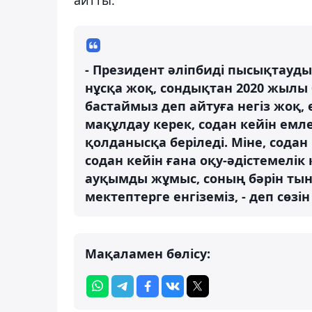
- Президент әліпбиді пысықтауды
нұсқа жоқ, сондықтан 2020 жылы 
бастаймыз деп айтуға негіз жоқ, 
мақұлдау керек, содан кейін емл
қолданысқа беріледі. Міне, содан 
содан кейін ғана оқу-әдістемелі
ауқымды жұмыс, соның бәрін тын
мектептерге енгіземіз, - деп сөзі
Мақаламен бөлісу: