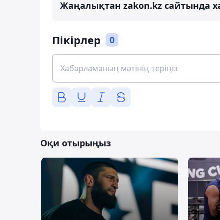
Жаңалықтан zakon.kz сайтында х
Пікірлер
0
Оқи отырыңыз