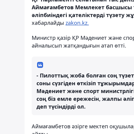
Аймағамбетов Мемлекет басшысы т
әліпбиіндегі қателіктерді түзету ж
хабарлайды
zakon.kz.
Министр қазір ҚР Мәдениет және спор
айналысып жатқандығын атап өтті.
- Пилоттық жоба болған соң түзет
соны сүзгіден өткізіп тұжырымдар
Мәдениет және спорт министрлігі
соң біз емле ережесін, жалпы әлі
деп түсіндірді ол.
Аймағамбетов әзірге мектеп оқушыл
айтты.