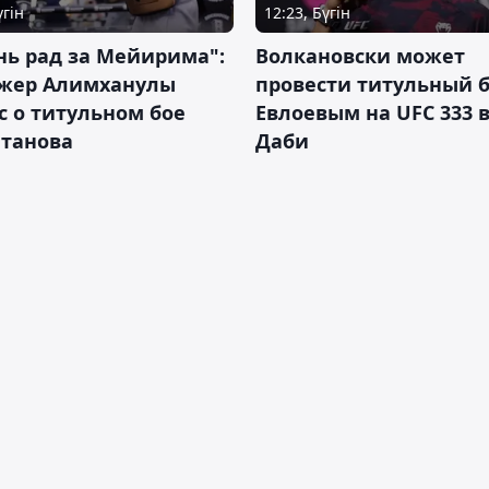
үгін
12:23, Бүгін
нь рад за Мейирима":
Волкановски может
жер Алимханулы
провести титульный б
 о титульном бое
Евлоевым на UFC 333 в
лтанова
Даби