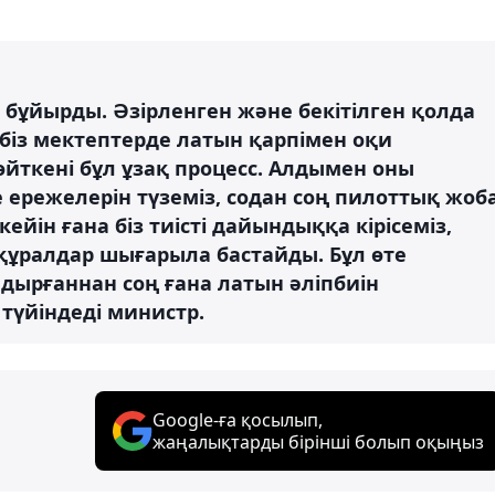
 бұйырды. Әзірленген және бекітілген қолда
біз мектептерде латын қарпімен оқи
өйткені бұл ұзақ процесс. Алдымен оны
е ережелерін түземіз, содан соң пилоттық жоб
кейін ғана біз тиісті дайындыққа кірісеміз,
к құралдар шығарыла бастайды. Бұл өте
дырғаннан соң ғана латын әліпбиін
н түйіндеді министр.
Google-ға қосылып,
жаңалықтарды бірінші болып оқыңыз