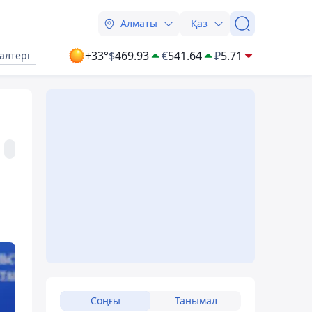
Алматы
Қаз
+33°
$
469.93
€
541.64
₽
5.71
алтері
Соңғы
Танымал