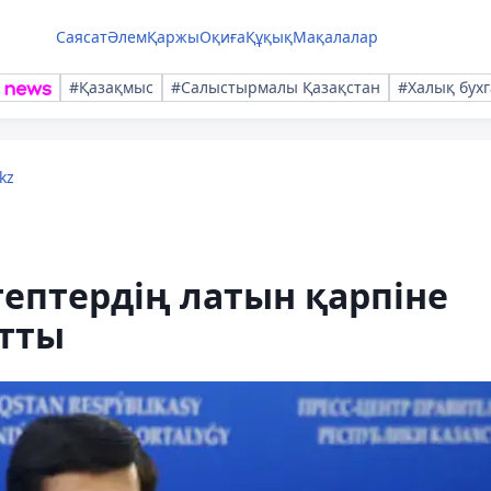
Саясат
Әлем
Қаржы
Оқиға
Құқық
Мақалалар
#Қазақмыс
#Салыстырмалы Қазақстан
#Халық бухг
kz
тептердің латын қарпіне
йтты