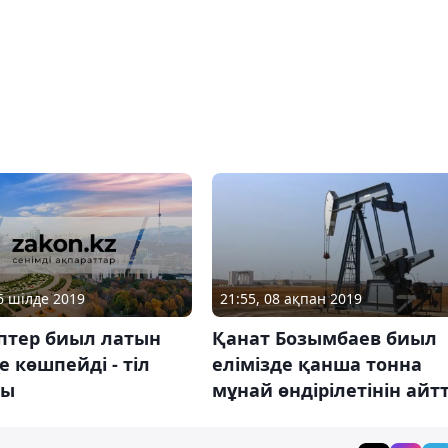
16 шілде 2019
21:55, 08 ақпан 2019
птер биыл латын
Қанат Бозымбаев биыл
е көшпейді - тіл
елімізде қанша тонна
ны
мұнай өндірілетінін айт