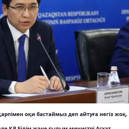
арпімен оқи бастаймыз деп айтуға негіз жоқ.
зде ҚР Білім және ғылым министрі Асхат