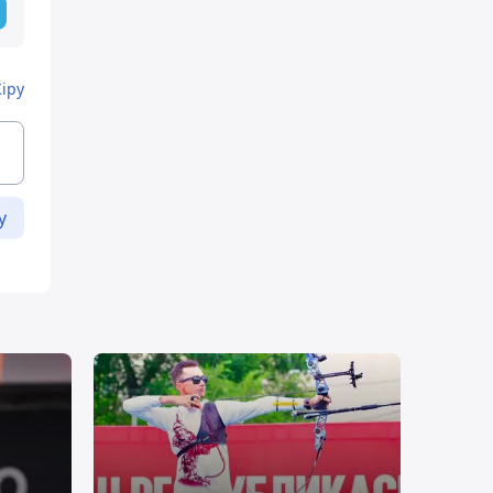
Кіру
у