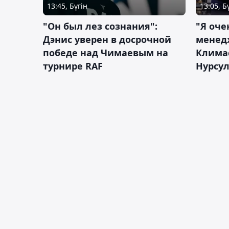
13:45, Бүгін
13:05, Б
"Он был лез сознания":
"Я оче
Дэнис уверен в досрочной
менед
победе над Чимаевым на
Климас
турнире RAF
Нурсу