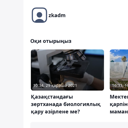
zkadm
Оқи отырыңыз
10:34, 29 қараша 2021
16:33, 
Қазақстандағы
Мекте
зертханада биологиялық
қарпін
қару әзірлене ме?
мама