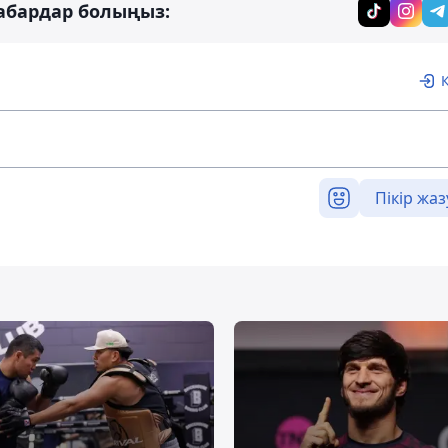
абардар болыңыз:
Пікір жаз