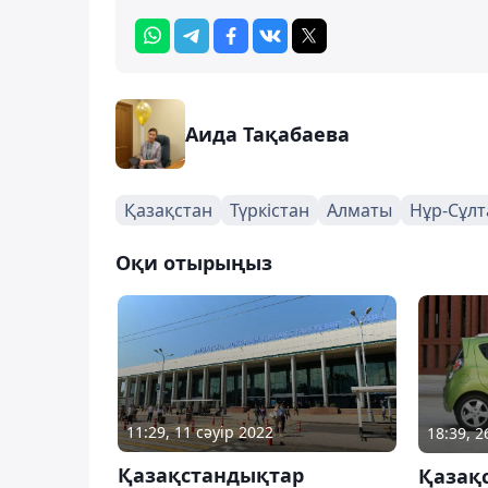
Аида Тақабаева
Қазақстан
Түркістан
Алматы
Нұр-Сұлт
Оқи отырыңыз
11:29, 11 сәуір 2022
18:39, 
Қазақстандықтар
Қазақ