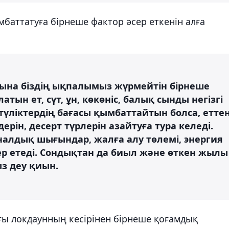
баттатуға бірнеше фактор әсер еткенін алға
уына біздің ықпалымыз жүрмейтін бірнеше
атын ет, сүт, ұн, көкөніс, балық сынды негізгі
-түліктердің бағасы қымбаттайтын болса, етте
рін, десерт түрлерін азайтуға тура келеді.
уналдық шығындар, жалға алу төлемі, энергия
р етеді. Сондықтан да биыл және өткен жылы
з деу қиын.
ы локдаунның кесірінен бірнеше қоғамдық