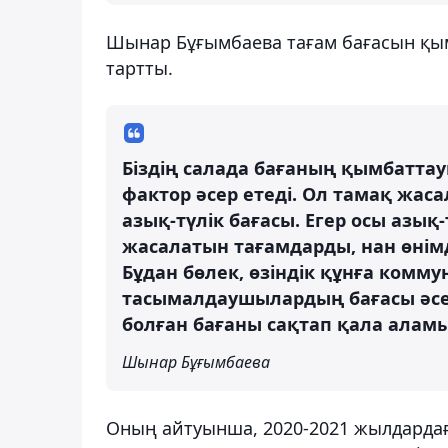
Шынар Бұғымбаева тағам бағасын қым
тартты.
Біздің салада бағаның қымбатта
фактор әсер етеді. Ол тамақ жасал
азық-түлік бағасы. Егер осы азық
жасалатын тағамдарды, нан өнімде
Бұдан бөлек, өзіндік құнға комм
тасымалдаушылардың бағасы әсе
болған бағаны сақтап қала аламы
Шынар Бұғымбаева
Оның айтуынша, 2020-2021 жылдардағ