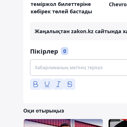
теміржол билеттеріне
Chevro
көбірек төлей бастады
Жаңалықтан zakon.kz сайтында х
Пікірлер
0
Оқи отырыңыз