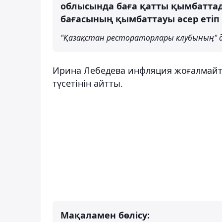
облысында баға қатты қымбаттады
бағасының қымбаттауы әсер етіп 
"Қазақстан рестораторлары клубының" 
Ирина Лебедева инфляция жоғалмайт
түсетінін айтты.
Мақаламен бөлісу: