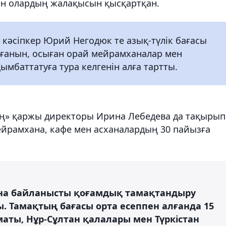
ен олардың жалақысын қысқартқан.
 кәсіпкер Юрий Негодюк те азық-түлік бағасы
ағанын, осыған орай мейрамханалар мен
ымбаттатуға тура келгенін алға тартты.
ң» қаржы директоры Ирина Лебедева да тақырып
мейрамхана, кафе мен асханалардың 30 пайызға
ына байланысты қоғамдық тамақтандыру
 Тамақтың бағасы орта есеппен алғанда 15
аты, Нұр-Сұлтан қалалары мен Түркістан