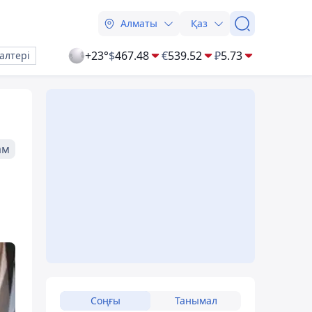
Алматы
Қаз
+23°
$
467.48
€
539.52
₽
5.73
алтері
ам
Соңғы
Танымал