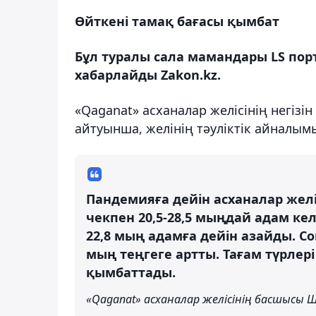
Өйткені тамақ бағасы қымбат
Бұл туралы сала мамандары LS пор
хабарлайды Zakon.kz.
«Qaganat» асханалар желісінің негі
айтуынша, желінің тәуліктік айналым
Пандемияға дейін асханалар желіс
чекпен 20,5-28,5 мыңдай адам кел
22,8 мың адамға дейін азайды. Со
мың теңгеге артты. Тағам түрлер
қымбаттады.
«Qaganat» асханалар желісінің басшысы 