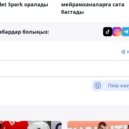
let Spark оралады
мейрамханаларға сата
бастады
абардар болыңыз:
Пікір жаз