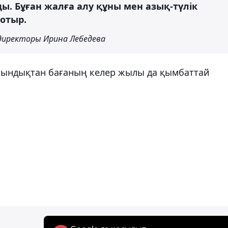
. Бұған жалға алу құны мен азық-түлік
отыр.
директоры Ирина Лебедева
ындықтан бағаның келер жылы да қымбаттай