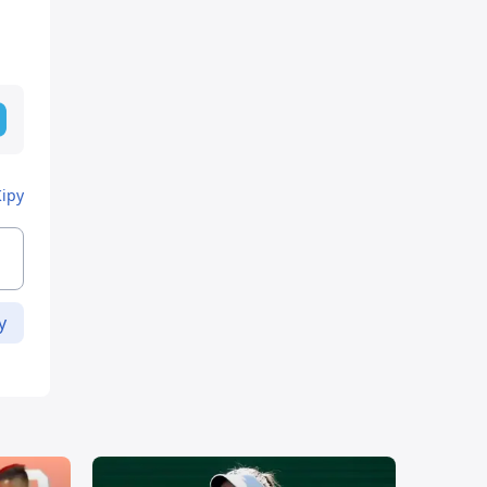
Кіру
у