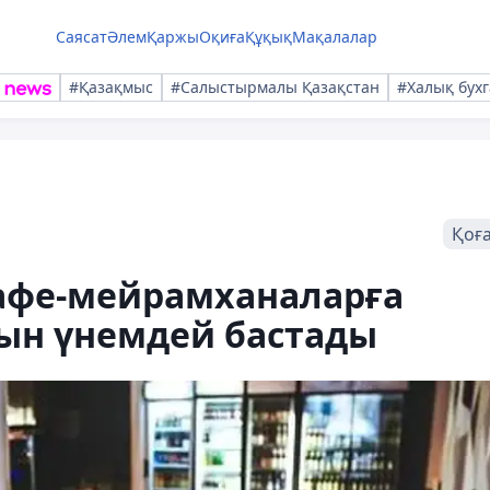
Саясат
Әлем
Қаржы
Оқиға
Құқық
Мақалалар
#Қазақмыс
#Салыстырмалы Қазақстан
#Халық бухг
Қоғ
афе-мейрамханаларға
ын үнемдей бастады