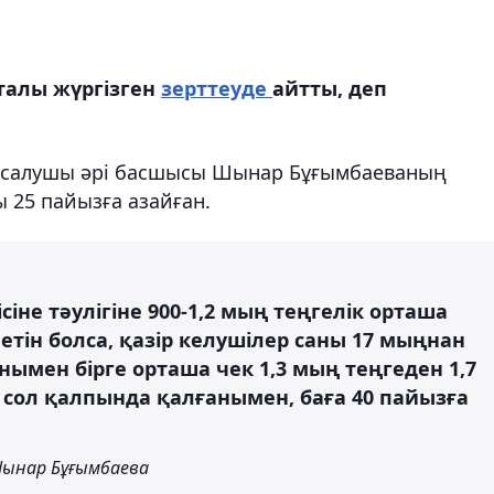
талы жүргізген
зерттеуде
айтты, деп
зін салушы әрі басшысы Шынар Бұғымбаеваның
ы 25 пайызға азайған.
іне тәулігіне 900-1,2 мың теңгелік орташа
етін болса, қазір келушілер саны 17 мыңнан
нымен бірге орташа чек 1,3 мың теңгеден 1,7
і сол қалпында қалғанымен, баға 40 пайызға
Шынар Бұғымбаева