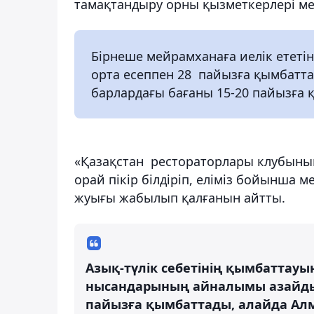
тамақтандыру орны қызметкерлері м
Бірнеше мейрамханаға иелік ететін
орта есеппен 28 пайызға қымбатт
барлардағы бағаны 15-20 пайызға қ
«Қазақстан рестораторлары клубыны
орай пікір білдіріп, еліміз бойынша 
жуығы жабылып қалғанын айтты.
Азық-түлік себетінің қымбаттау
нысандарының айналымы азайды.
пайызға қымбаттады, алайда Алм