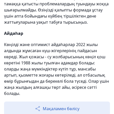
тамаққа қатысты проблемалардың туындауы жоққа
шығарылмайды. Өзіңізді қалыпты формада ұстау
үшін апта бойындағы күйбең тіршіліктен дене
жаттығуларына уақыт табуға тырысыңыз.
Айдаһар
Көңілді және оптимист айдаһарлар 2022 жылы
алдында жұмсаған күш-жігерлерінің пайдасын
көреді. Жыл қожасы - су жолбарысының көңіл қош
көретіні 1988 жылы туылған адамдар болады:
оларды жаңа мүмкіндіктер күтіп тұр, мансабы
артып, қызметте жоғары көтеріледі, ал отбасылық
өмір бұрынғыдан да берекелі бола түседі. Олар үшін
жаңа жылдың алғашқы төрт айы, әсіресе сәтті
болады.
Мақаламен бөлісу