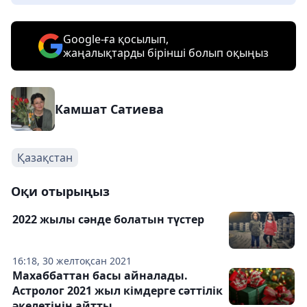
Google-ға қосылып,
жаңалықтарды бірінші болып оқыңыз
Камшат Сатиева
Қазақстан
Оқи отырыңыз
2022 жылы сәнде болатын түстер
16:18, 30 желтоқсан 2021
Махаббаттан басы айналады.
Астролог 2021 жыл кімдерге сәттілік
әкелетінін айтты