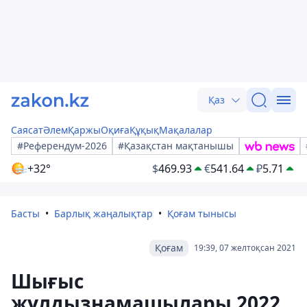
Қаз
Саясат
Әлем
Қаржы
Оқиға
Құқық
Мақалалар
#Референдум-2026
#Қазақстан мақтанышы
+32°
$
469.93
€
541.64
₽
5.71
Басты
Барлық жаңалықтар
Қоғам тынысы
Қоғам
19:39, 07 желтоқсан 2021
Шығыс
жұлдызнамашылары 2022