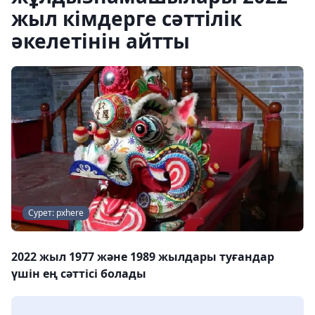
жыл кімдерге сәттілік
әкелетінін айтты
Сурет: pxhere
2022 жыл 1977 және 1989 жылдары туғандар
үшін ең сәттісі болады