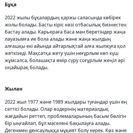
Бұқа
2022 жылы бұқалардың қаржы саласында көбірек
жолы болады. Басты кіріс көзі отбасылық бизнестен
бастау алады. Карьераға баса мән беретіндер жаңа
лауазымға ие бола алады және жаңа жылдың
алғашқы екі айында айтарлықтай алға жылжуға қол
жеткізеді. Мақсатқа жету үшін неғұрлым көп күш
жұмсалса, болашақта өмір сүру соғұрлым жеңіл әрі
оңайырақ болады.
Жылан
2022 жыл 1977 және 1989 жылдары туғандар үшін ең
сәттісі болады. Олар өздерінің материалдық
жағдайын реттеп, проблемаларының басым бөлігін
бір ыңғайлап, бұл мәселені бақылауға алады.
Дегенмен денсаулыққа мұқият болу керек. Көз және