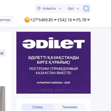
Алматы
Қаз
+27°
$
469.85
€
542.16
₽
5.78
алтері
ам
Соңғы
Танымал