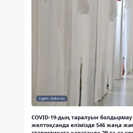
Сурет: Zakon.kz
COVID-19-дың таралуын болдырмау ж
желтоқсанда елімізде 546 жаңа жа
статистикаға қарағанда 29-ға аз кө