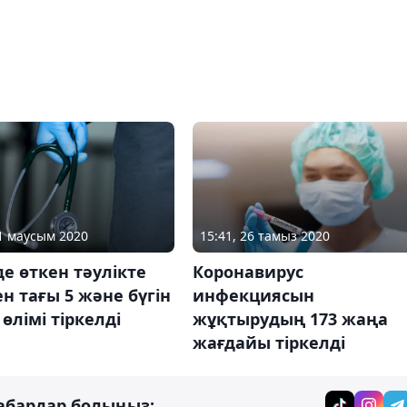
21 маусым 2020
15:41, 26 тамыз 2020
де өткен тәулікте
Коронавирус
н тағы 5 және бүгін
инфекциясын
і өлімі тіркелді
жұқтырудың 173 жаңа
жағдайы тіркелді
абардар болыңыз: