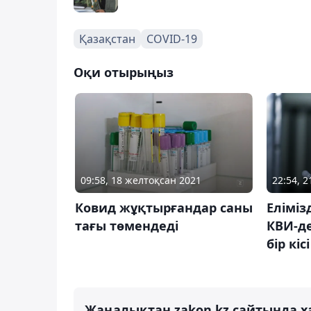
Қазақстан
COVID-19
Оқи отырыңыз
09:58, 18 желтоқсан 2021
22:54, 
Ковид жұқтырғандар саны
Еліміз
тағы төмендеді
КВИ-де
бір кіс
Жаңалықтан zakon.kz сайтында х