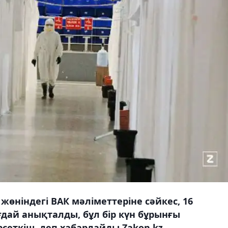
өніндегі ВАК мәліметтеріне сәйкес, 16
ғдай анықталды, бұл бір күн бұрынғы
рсеткіш, деп хабарлайды Zakon.kz