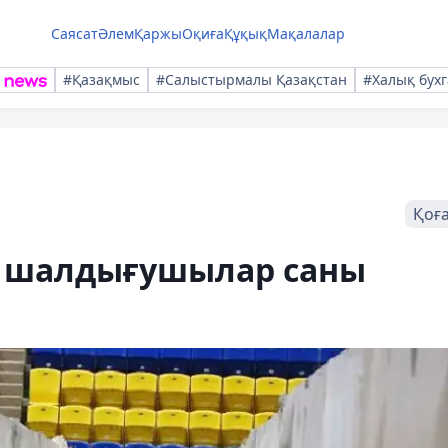
Саясат
Әлем
Қаржы
Оқиға
Құқық
Мақалалар
#Қазақмыс
#Салыстырмалы Қазақстан
#Халық бухг
Қоғ
а шалдығушылар саны