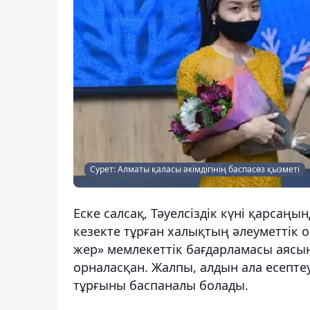
Сурет: Алматы қаласы әкімдігінің баспасөз қызметі
Еске салсақ, Тәуелсіздік күні қарса
кезекте тұрған халықтың әлеуметтік о
жер» мемлекеттік бағдарламасы аясы
орналасқан. Жалпы, алдын ала есепт
тұрғыны баспаналы болады.