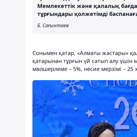
Мемлекеттік және қалалық бағд
тұрғындары қолжетімді баспанағ
Б. Сағынтаев
Сонымен қатар, «Алматы жастары» қ
қатарынан тұрғын үй сатып алу үшін 
мөлшерлеме – 5%, несие мерзімі – 25 