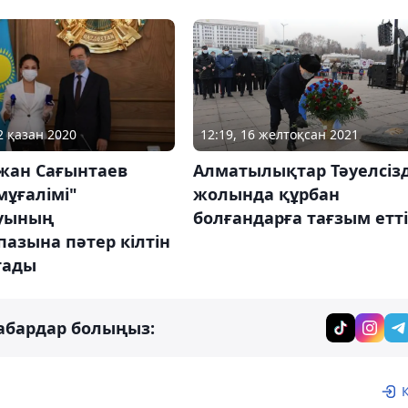
12:19, 16 желтоқсан 2021
2 қазан 2020
Алматылықтар Тәуелсізд
жан Сағынтаев
жолында құрбан
ұғалімі"
болғандарға тағзым етті
уының
азына пәтер кілтін
тады
абардар болыңыз: