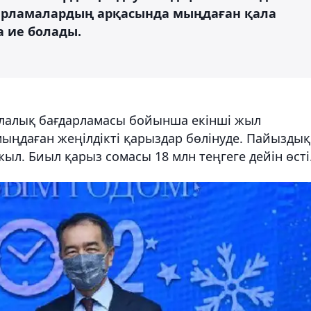
арламалардың арқасында мыңдаған қала
а ие болады.
алалық бағдарламасы бойынша екінші жыл
мыңдаған жеңілдікті қарыздар бөлінуде. Пайыздық
жыл. Биыл қарыз сомасы 18 млн теңгеге дейін өсті