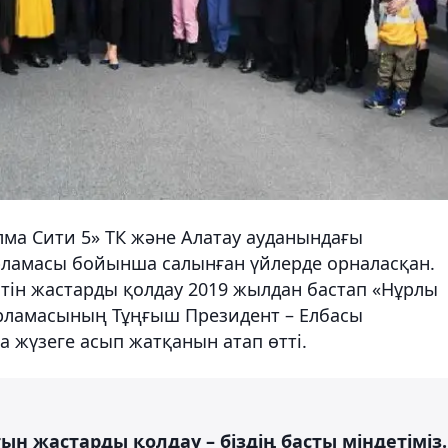
ма Сити 5» ТК және Алатау ауданындағы
рламасы бойынша салынған үйлерде орналасқан.
йтін жастарды қолдау 2019 жылдан бастап «Нұрлы
дарламасының Тұңғыш Президент – Елбасы
жүзеге асып жатқанын атап өтті.
н жастарды қолдау – біздің басты міндетіміз.