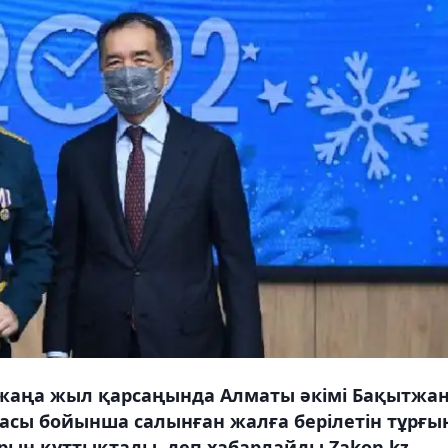
й жаңа жыл қарсаңында Алматы әкімі Бақытжа
асы бойынша салынған жалға берілетін тұрғы
рын құттықтады, деп хабарлайды Zakon.kz