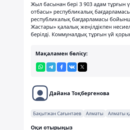
Жыл басынан бері 3 903 адам тұрғын 
отбасы» республикалық бағдарламасы
республикалық бағдарламасы бойынша (
Жастары» қалалық жеңілдікпен несие
берілді. Коммуналдық тұрғын үй қорын
Мақаламен бөлісу:
Дайана Тоқбергенова
Бақытжан Сағынтаев
Алматы
Алматы қ
Оқи отырыңыз