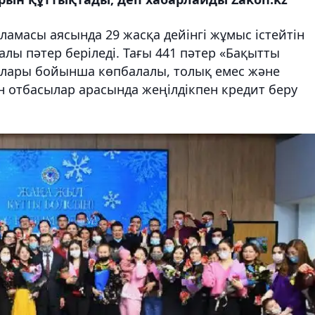
ламасы аясында 29 жасқа дейінгі жұмыс істейтін
лы пәтер беріледі. Тағы 441 пәтер «Бақытты
лары бойынша көпбалалы, толық емес және
н отбасылар арасында жеңілдікпен кредит беру