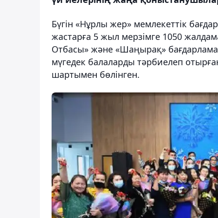
Бүгін «Нұрлы жер» мемлекеттік бағдар
жастарға 5 жыл мерзімге 1050 жалдама
Отбасы» және «Шаңырақ» бағдарлама
мүгедек балаларды тәрбиелеп отырға
шартымен бөлінген.