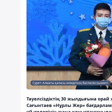
Сурет: Алматы қаласы әкімдігінің баспасөз қызметі
Тәуелсіздіктің 30 жылдығына ора
Сағынтаев «Нұрлы Жер» бағдарлам
үй иелерінің жаңа қоныстанушыла