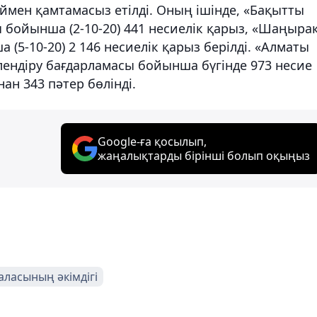
үймен қамтамасыз етілді. Оның ішінде, «Бақытты
 бойынша (2-10-20) 441 несиелік қарыз, «Шаңыра
5-10-20) 2 146 несиелік қарыз берілді. «Алматы
лендіру бағдарламасы бойынша бүгінде 973 несие
ан 343 пәтер бөлінді.
Google-ға қосылып,
жаңалықтарды бірінші болып оқыңыз
аласының әкімдігі