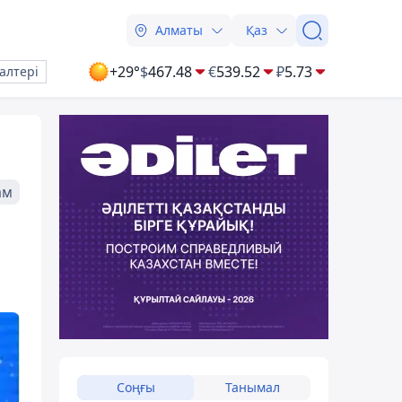
Алматы
Қаз
+29°
$
467.48
€
539.52
₽
5.73
алтері
ам
а
Соңғы
Танымал