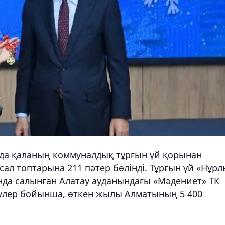
ңында қаланың коммуналдық тұрғын үй қорынан
сал топтарына 211 пәтер бөлінді. Тұрғын үй «Нұрл
нда салынған Алатау ауданындағы «Мәдениет» ТК
еулер бойынша, өткен жылы Алматының 5 400