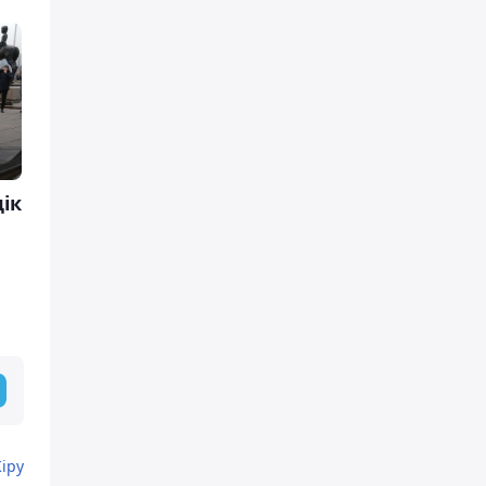
ік
Кіру