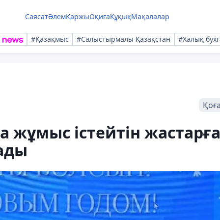
Саясат
Әлем
Қаржы
Оқиға
Құқық
Мақалалар
#Қазақмыс
#Салыстырмалы Қазақстан
#Халық бухг
Қоғ
 жұмыс істейтін жастарғ
тады