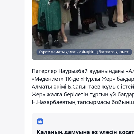
Сурет: Алматы қаласы әкімдігінің баспасөз қызметі
Пәтерлер Наурызбай ауданындағы «Ал
«Мәдениет» ТК-де «Нұрлы Жер» бағда
Алматы әкімі Б.Сағынтаев жұмыс істе
Жер» жалға берілетін тұрғын үй бағ
Н.Назарбаевтың тапсырмасы бойынша 
Қаланың дамуына өз үлесін қосаты