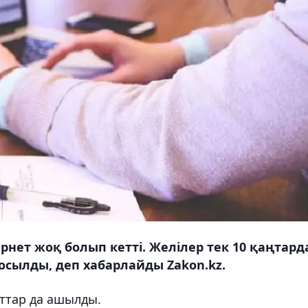
нет жоқ болып кетті. Желілер тек 10 қаңтард
қосылды, деп хабарлайды Zakon.kz.
йттар да ашылды.