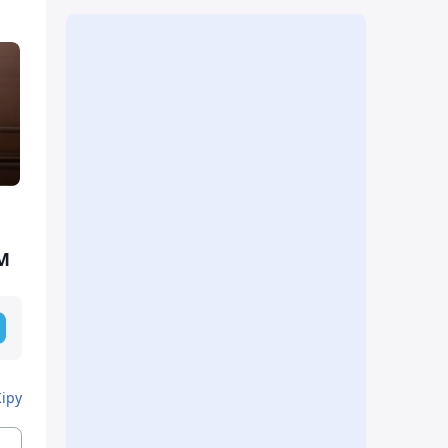
М
Кіру