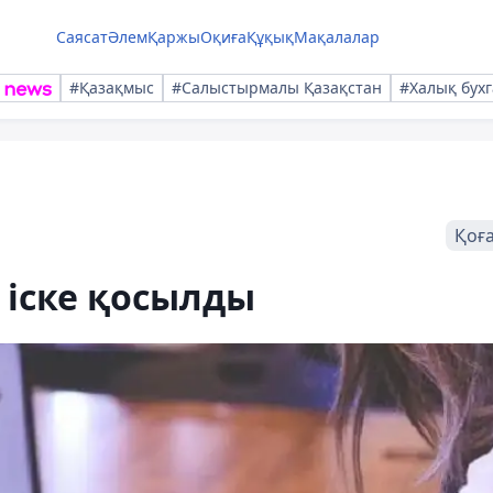
Саясат
Әлем
Қаржы
Оқиға
Құқық
Мақалалар
#Қазақмыс
#Салыстырмалы Қазақстан
#Халық бухг
Қоғ
 іске қосылды