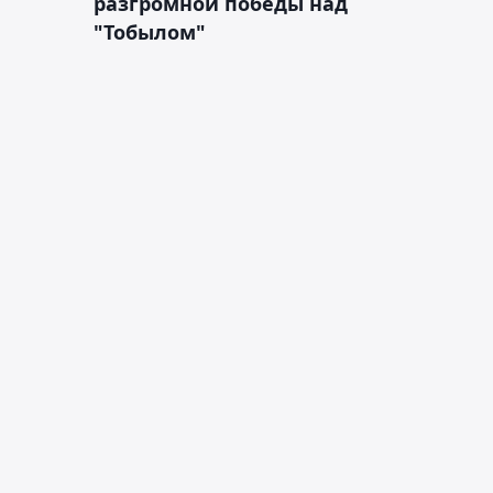
разгромной победы над
"Тобылом"