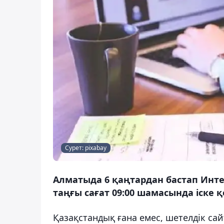
Сурет: pixabay
Алматыда 6 қаңтардан бастап Интер
таңғы сағат 09:00 шамасында іске 
Қазақстандық ғана емес, шетелдік са