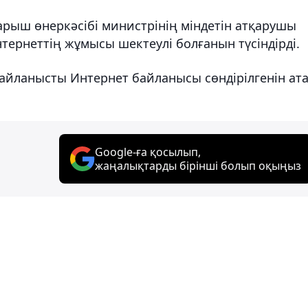
арыш өнеркәсібі министрінің міндетін атқарушы
тернеттің жұмысы шектеулі болғанын түсіндірді.
байланысты Интернет байланысы сөндірілгенін ат
Google-ға қосылып,
жаңалықтарды бірінші болып оқыңыз