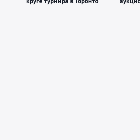
круге турнира в Торонто
аукцио