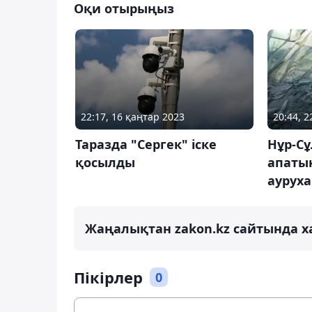
Оқи отырыңыз
22:17, 16 қаңтар 2023
20:44, 
Таразда "Сергек" іске
Нұр-С
қосылды
апатын
ауруха
Жаңалықтан zakon.kz сайтында х
Пікірлер
0