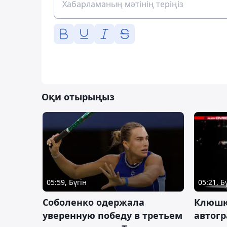
Оқи отырыңыз
05:59, Бүгін
05:21, Б
Соболенко одержала
Клюшк
уверенную победу в третьем
автог