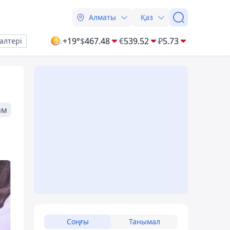
Алматы
Қаз
+19°
$
467.48
€
539.52
₽
5.73
алтері
ам
Соңғы
Танымал