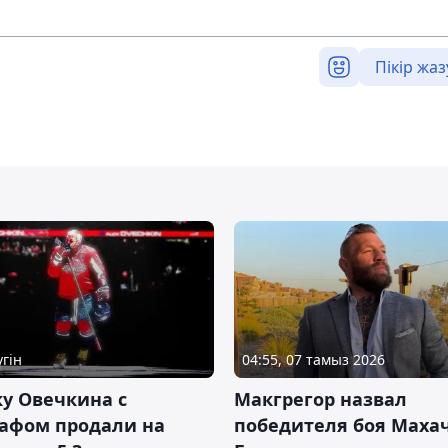
Пікір жаз
үгін
04:55, 07 тамыз 2026
у Овечкина с
Макгрегор назвал
рафом продали на
победителя боя Махач