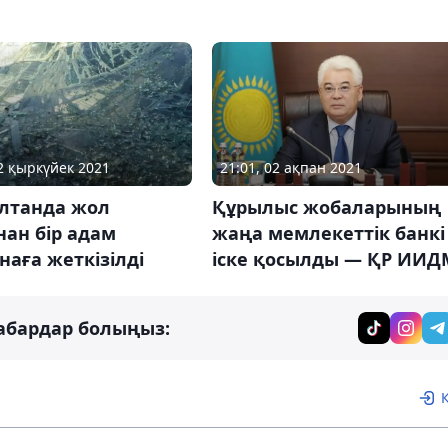
22 қыркүйек 2021
21:01, 02 ақпан 2021
ұлтанда жол
Құрылыс жобаларының
ан бір адам
жаңа мемлекеттік банкі
наға жеткізілді
іске қосылды — ҚР ИИД
абардар болыңыз: