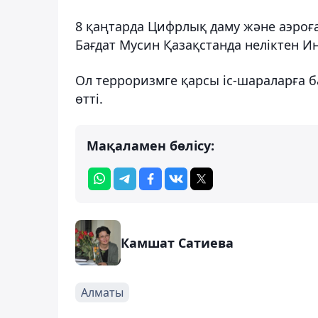
8 қаңтарда Цифрлық даму және аэроғ
Бағдат Мусин Қазақстанда неліктен Ин
Ол терроризмге қарсы іс-шараларға 
өтті.
Мақаламен бөлісу:
Камшат Сатиева
Алматы