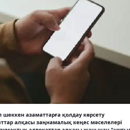
п шеккен азаматтарға қолдау көрсету
ттар алқасы заңнамалық кеңес мәселелері
 аумақтық адвокаттар алқасы жанынан "шұғы