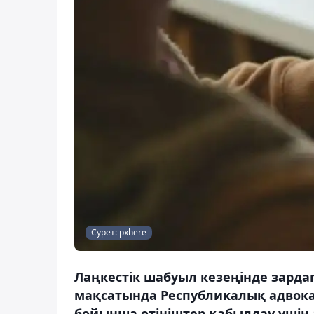
Сурет: pxhere
Лаңкестік шабуыл кезеңінде зарда
мақсатында Республикалық адвока
бойынша өтініштер қабылдау үшін