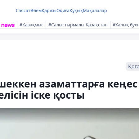
Саясат
Әлем
Қаржы
Оқиға
Құқық
Мақалалар
#Қазақмыс
#Салыстырмалы Қазақстан
#Халық бухг
Қоғ
шеккен азаматтарға кеңес
лісін іске қосты