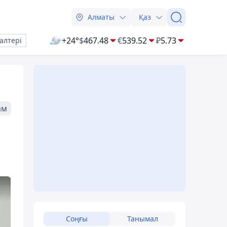
Алматы
Қаз
+24°
$
467.48
€
539.52
₽
5.73
алтері
ам
Соңғы
Танымал