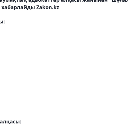
п хабарлайды Zakon.kz
ы:
алқасы: