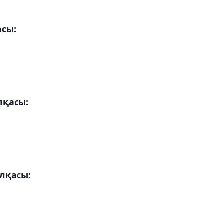
сы:
лқасы:
лқасы: