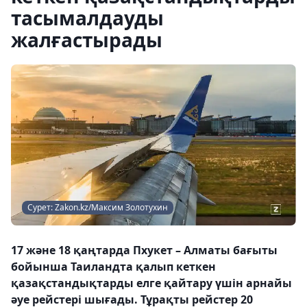
тасымалдауды
жалғастырады
Сурет: Zakon.kz/Максим Золотухин
17 және 18 қаңтарда Пхукет – Алматы бағыты
бойынша Таиландта қалып кеткен
қазақстандықтарды елге қайтару үшін арнайы
әуе рейстері шығады. Тұрақты рейстер 20