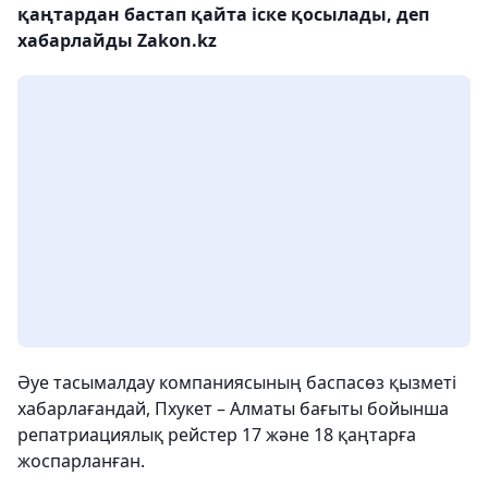
қаңтардан бастап қайта іске қосылады, деп
хабарлайды Zakon.kz
Әуе тасымалдау компаниясының баспасөз қызметі
хабарлағандай, Пхукет – Алматы бағыты бойынша
репатриациялық рейстер 17 және 18 қаңтарға
жоспарланған.