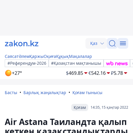
Қаз
Саясат
Әлем
Қаржы
Оқиға
Құқық
Мақалалар
#Референдум-2026
#Қазақстан мақтанышы
+27°
$
469.85
€
542.16
₽
5.78
Басты
Барлық жаңалықтар
Қоғам тынысы
Қоғам
14:35, 15 қаңтар 2022
Air Astana Таиландта қалып
кеткен қазақстандықтарды