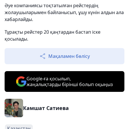
Әуе компаниясы тоқтатылған рейстердің
жолаушыларымен байланысып, ұшу күнін алдын ала
хабарлайды.
Тұрақты рейстер 20 қаңтардан бастап іске
қосылады.
Мақаламен бөлісу
Google-ға қосылып,
жаңалықтарды бірінші болып оқыңыз
Камшат Сатиева
Қазақстан