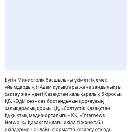
Бүгін Министрлік басшылығы үкіметтік емес
ұйымдардың («Адам құқықтары және заңдылықты
сақтау жөніндегі Қазақстан халықаралық бюросы»
ҚБ, «Әділ сөз» сөз бостандығын қорғаудың
халықаралық қоры» ҚҚ, «Солтүстік Қазақстан
Құқықтық медиа-орталығы» ҚҚ, «Internews
Network» Қазақстандағы өкілдігі және т.б.)
өкілдерімен онлайн-форматта кездесу өткізді.