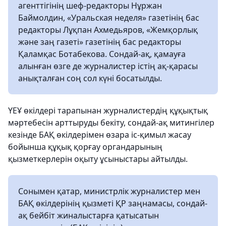
агенттігінің шеф-редакторы Нұржан
Баймолдин, «Уральская неделя» газетінің бас
редакторы Лұқпан Ахмедьяров, «Жемқорлық
және заң газеті» газетінің бас редакторы
Қаламқас Ботабекова. Сондай-ақ, қамауға
алынған өзге де журналистер істің ақ-қарасы
анықталған соң сол күні босатылды.
ҮЕҰ өкілдері тарапынан журналистердің құқықтық
мәртебесін арттыруды бекіту, сондай-ақ митингілер
кезінде БАҚ өкілдерімен өзара іс-қимыл жасау
бойынша құқық қорғау органдарының
қызметкерлерін оқыту ұсыныстары айтылды.
Сонымен қатар, министрлік журналистер мен
БАҚ өкілдерінің қызметі ҚР заңнамасы, сондай-
ақ бейбіт жиналыстарға қатысатын