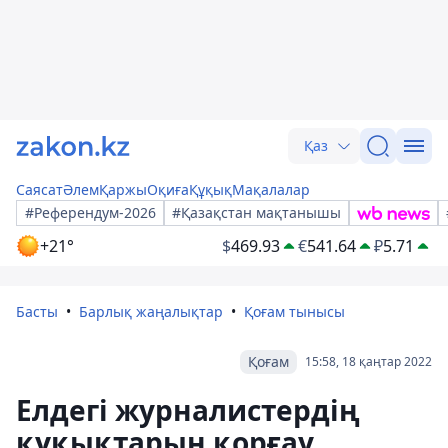
Қаз
Саясат
Әлем
Қаржы
Оқиға
Құқық
Мақалалар
#Референдум-2026
#Қазақстан мақтанышы
+21°
$
469.93
€
541.64
₽
5.71
Басты
Барлық жаңалықтар
Қоғам тынысы
Қоғам
15:58, 18 қаңтар 2022
Елдегі журналистердің
құқықтарын қорғау