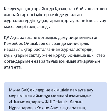
Кездесуде қаңтар айында Қазақстан бойынша өткен
жаппай тәртіпсіздіктер кезінде ұсталған
журналистердің құқықтарын қорғау және іске асыру
мәселелері талқыланды.
ҚР Ақпарат және қоғамдық даму вице-министрі
Кемелбек Ойшыбаев өз сөзінде министрлік
наразылықтар басталғаннан журналистердің
құқықтарын сақтау және қорғау бойынша ішкі істер
органдарымен өзара тығыз іс-қимыл атқарғанын
атап өтті.
Мына БАҚ өкілдеріне әкімшілік қамауға алу
мерзімі мен айыппұл мөлшері азайтылды:
«Шығыс Ақпарат» ЖШС тілшісі Дарын
Нұрсапаров, «Көкше-Азия» ақпараттық