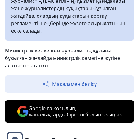
журналистің (БАҚ өкілінің) қызмет қағидалары
және журналистердің құқықтары бұзылған
жағдайда, олардың құқықтарын қорғау
регламенті шеңберінде жүзеге асырылатынын
еске салады.
Министрлік кез келген журналистің құқығы
бұзылған жағдайда министрлік көмегіне жүгіне
алатынын атап өтті.
Мақаламен бөлісу
Google-ға қосылып,
жаңалықтарды бірінші болып оқыңыз