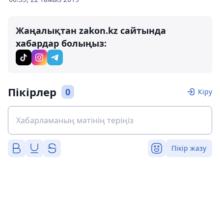
Жаңалықтан zakon.kz сайтында
хабардар болыңыз:
Пікірлер
0
Кіру
Пікір жазу