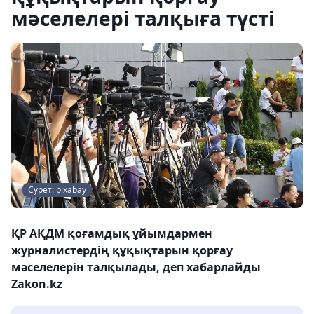
мәселелері талқыға түсті
Сурет: pixabay
ҚР АҚДМ қоғамдық ұйымдармен
журналистердің құқықтарын қорғау
мәселелерін талқылады, деп хабарлайды
Zakon.kz