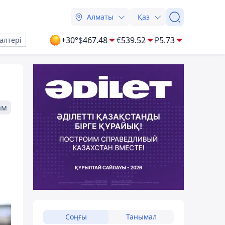
Алматы
Қаз
+30°
$
467.48
€
539.52
₽
5.73
алтері
ам
Соңғы
Танымал