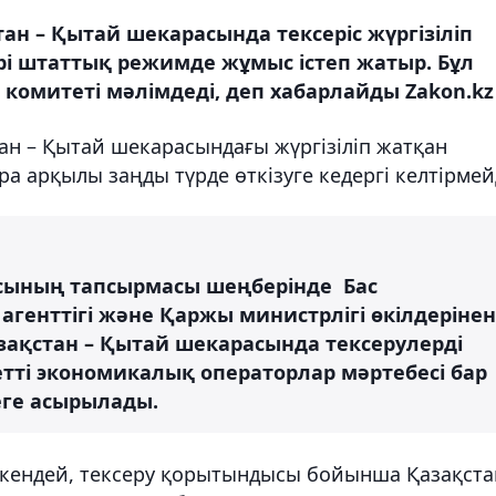
н – Қытай шекарасында тексеріс жүргізіліп
рі штаттық режимде жұмыс істеп жатыр. Бұл
 комитеті мәлімдеді, деп хабарлайды Zakon.kz
ан – Қытай шекарасындағы жүргізіліп жатқан
а арқылы заңды түрде өткізуге кедергі келтірмей
ысының тапсырмасы шеңберінде Бас
агенттігі және Қаржы министрлігі өкілдерінен
ақстан – Қытай шекарасында тексерулерді
летті экономикалық операторлар мәртебесі бар
ге асырылады.
өткендей, тексеру қорытындысы бойынша Қазақста