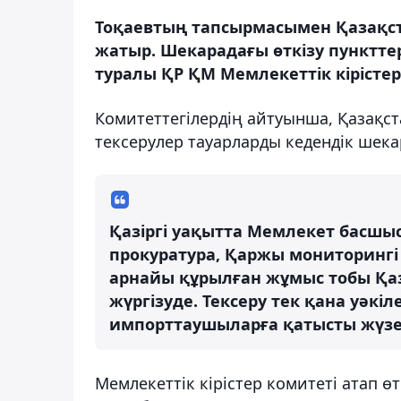
Тоқаевтың тапсырмасымен Қазақста
жатыр. Шекарадағы өткізу пунктте
туралы ҚР ҚМ Мемлекеттік кірістер
Комитеттегілердің айтуынша, Қазақст
тексерулер тауарларды кедендік шекар
Қазіргі уақытта Мемлекет басш
прокуратура, Қаржы мониторингі 
арнайы құрылған жұмыс тобы Қаз
жүргізуде. Тексеру тек қана уәкі
импорттаушыларға қатысты жүзе
Мемлекеттік кірістер комитеті атап 