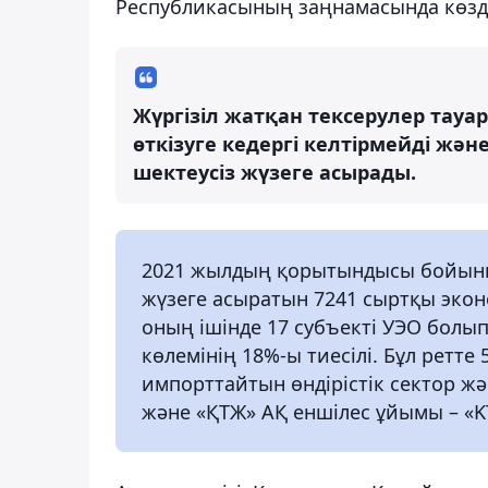
Республикасының заңнамасында көзд
Жүргізіл жатқан тексерулер тау
өткізуге кедергі келтірмейді жә
шектеусіз жүзеге асырады.
2021 жылдың қорытындысы бойынш
жүзеге асыратын 7241 сыртқы эко
оның ішінде 17 субъекті УЭО болы
көлемінің 18%-ы тиесілі. Бұл ретте
импорттайтын өндірістік сектор жә
және «ҚТЖ» АҚ еншілес ұйымы – «KT