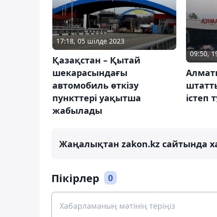
17:18, 05 шілде 2023
09:50, 
Қазақстан – Қытай
шекарасындағы
Алмат
автомобиль өткізу
штатт
пункттері уақытша
істеп 
жабылады
Жаңалықтан zakon.kz сайтында х
Пікірлер
0