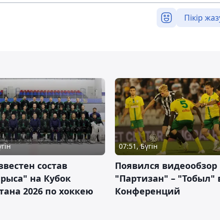
Пікір жаз
үгін
07:51, Бүгін
звестен состав
Появился видеообзор
рыса" на Кубок
"Партизан" – "Тобыл" 
тана 2026 по хоккею
Конференций