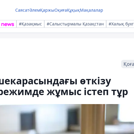
Саясат
Әлем
Қаржы
Оқиға
Құқық
Мақалалар
#Қазақмыс
#Салыстырмалы Қазақстан
#Халық бухг
Қоғ
шекарасындағы өткізу
режимде жұмыс істеп тұр