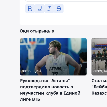
Оқи отырыңыз
08:36, Бүгін
08:09, Б
Руководство "Астаны"
Стал и
подтвердило новость о
"Бейба
неучастии клуба в Единой
Казахс
лиге ВТБ