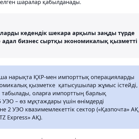
елген шаралар қабылданады.
арларды кедендік шекара арқылы заңды түрде
не адал бизнес сыртқы экономикалық қызметті
а нарықта ҚХР-мен импорттық операцияларды
номикалық қызметке қатысушылар жұмыс істейді,
п табылады, оларға импорттың барлық
 5 УЭО – өз мұқтаждары үшін өнімдерді
не 2 УЭО квазимемлекеттік сектор («Қазпочта» АҚ
Z Express» АҚ).