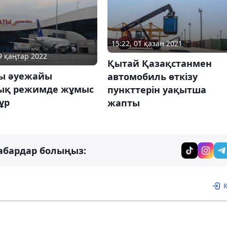
15:22, 01 қазан 2021
19 қаңтар 2022
Қытай Қазақстанмен
ы әуежайы
автомобиль өткізу
ық режимде жұмыс
пункттерін уақытша
тұр
жапты
абардар болыңыз: