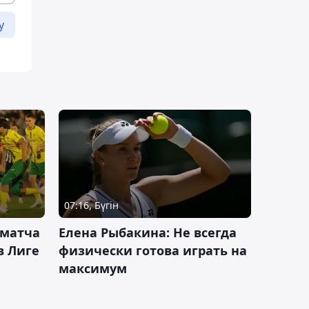
у
07:16, Бүгін
 матча
Елена Рыбакина: Не всегда
в Лиге
физически готова играть на
максимум