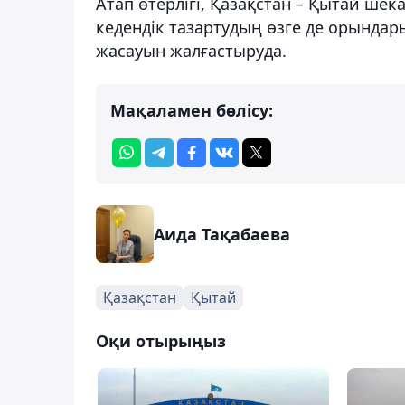
Атап өтерлігі, Қазақстан – Қытай шек
кедендік тазартудың өзге де орындар
жасауын жалғастыруда.
Мақаламен бөлісу:
Аида Тақабаева
Қазақстан
Қытай
Оқи отырыңыз