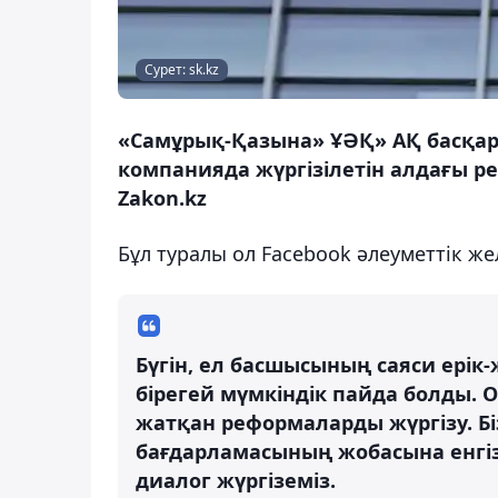
Сурет: sk.kz
«Самұрық-Қазына» ҰӘҚ» АҚ басқар
компанияда жүргізілетін алдағы р
Zakon.kz
Бұл туралы ол Facebook әлеуметтік ж
Бүгін, ел басшысының саяси ерік
бірегей мүмкіндік пайда болды. 
жатқан реформаларды жүргізу. Б
бағдарламасының жобасына енгізу
диалог жүргіземіз.