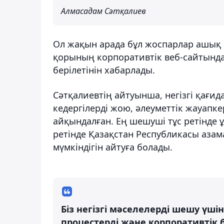
Алмасадам Сәтқалиев
Ол жақын арада бұл жоспарлар ашық 
қорының корпоративтік веб-сайтында
берілетінін хабарлады.
Сәтқалиевтің айтуынша, негізгі қағид
кедергілерді жою, әлеуметтік жауапк
айқындалған. Ең шешуші тұс ретінде ұ
ретінде Қазақстан Республикасы азам
мүмкіндігін айтуға болады.
Біз негізгі мәселелерді шешу үш
процестерді және корпоративтік б