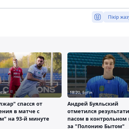
Пікір жаз
үгін
18:20, Бүгін
жар" спасся от
Андрей Буяльский
ния в матче с
отметился результат
м" на 93-й минуте
пасом в контрольном
за "Полонию Бытом"