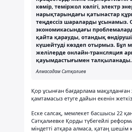
көмір, теміржол көлігі, электр 
нарықтарындағы қатынастар құры
теңдессіз шараларды ұсынамыз. О
экономикасындағы проблемаларды
қайта қарауды, отандық өндіруші
күшейтуді көздеп отырмыз. Бұл мә
желілерде онлайн-трансляция а
қауымдастығымен талқыланады.
Алмасадам Сәтқалиев
Қор ұсынған бағдарлама мақұлданған 
қамтамасыз етуге дайын екенін жеткіз
Еске салсақ, мемлекет басшысы 22 қа
Сәтқалиевке Қорды түбегейлі реформал
міндетті атқара алмаса, қатаң шешім