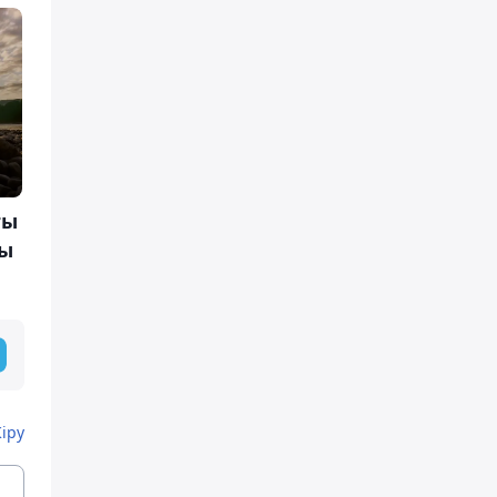
ғы
уы
Кіру