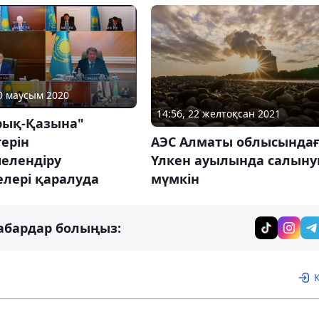
10 маусым 2020
14:56, 22 желтоқсан 2021
рық-Қазына"
АЭС Алматы облысында
ерін
Үлкен ауылында салын
елендіру
мүмкін
елері қаралуда
абардар болыңыз: