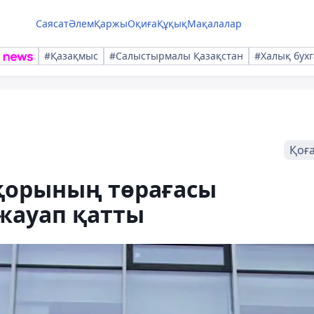
Саясат
Әлем
Қаржы
Оқиға
Құқық
Мақалалар
#Қазақмыс
#Салыстырмалы Қазақстан
#Халық бухг
Қоғ
қорының төрағасы
жауап қатты