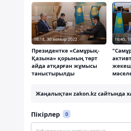
16:18, 30 мамыр 2022
16:45, 
Президентке «Самұрық-
"Самұ
Қазына» қорының төрт
активт
айда атқарған жұмысы
жекеш
таныстырылды
мәсел
Жаңалықтан zakon.kz сайтында х
Пікірлер
0