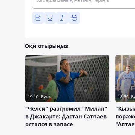
Оқи отырыңыз
19:10, Бүгін
18:56, Б
"Челси" разгромил "Милан"
"Кызыл
в Джакарте: Дастан Сатпаев
пораже
остался в запасе
"Алтае