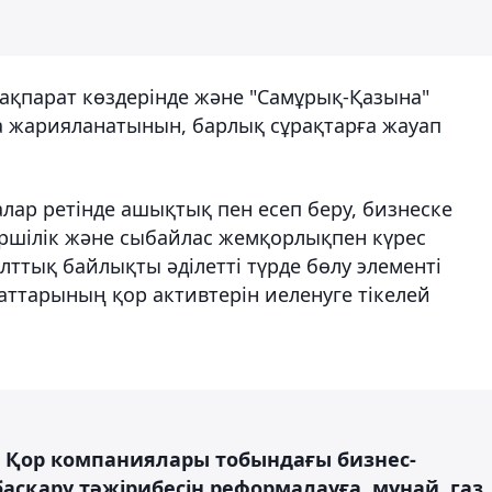
ақпарат көздерінде және "Самұрық-Қазына"
 жарияланатынын, барлық сұрақтарға жауап
алар ретінде ашықтық пен есеп беру, бизнеске
ершілік және сыбайлас жемқорлықпен күрес
лттық байлықты әділетті түрде бөлу элементі
аттарының қор активтерін иеленуге тікелей
ін Қор компаниялары тобындағы бизнес-
асқару тәжірибесін реформалауға, мұнай, газ,