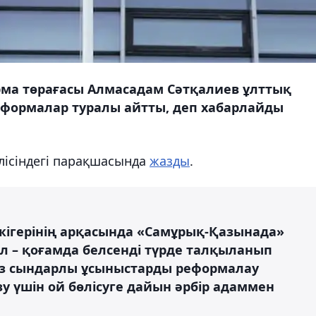
ма төрағасы Алмасадам Сәтқалиев ұлттық
еформалар туралы айтты, деп хабарлайды
елісіндегі парақшасында
жазды
.
-жігерінің арқасында «Самұрық-Қазынада»
Ол – қоғамда белсенді түрде талқыланып
із сындарлы ұсыныстарды реформалау
 үшін ой бөлісуге дайын әрбір адаммен