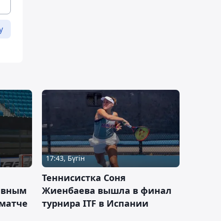
у
17:43, Бүгін
Теннисистка Соня
ивным
Жиенбаева вышла в финал
 матче
турнира ITF в Испании