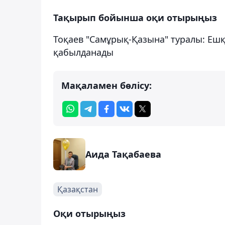
Тақырып бойынша оқи отырыңыз
Тоқаев "Самұрық-Қазына" туралы: Еш
қабылданады
Мақаламен бөлісу:
Аида Тақабаева
Қазақстан
Оқи отырыңыз