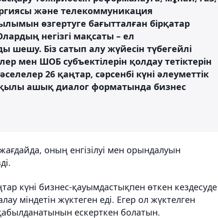
энергиясы және телекоммуникация
лымын өзгертуге бағытталған бірқатар
лардың негізгі мақсаты – ел
 шешу. Біз сатып алу жүйесін түбегейлі
лер мен ШОБ субъектілерін қолдау тетіктерін
селелер 26 қаңтар, сәрсенбі күні әлеуметтік
рқылы ашық диалог форматында бизнес
жағдайда, оның енгізілуі мен орындалуын
ді.
ңтар күні бизнес-қауымдастықпен өткен кездесуде
ау міндетін жүктеген еді. Егер ол жүктелген
 қабылданатынын ескерткен болатын.