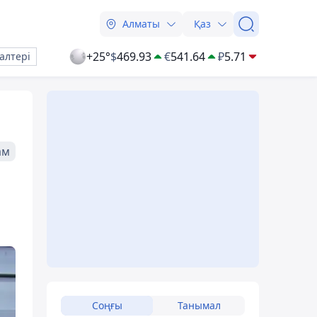
Алматы
Қаз
+25°
$
469.93
€
541.64
₽
5.71
алтері
ам
Соңғы
Танымал