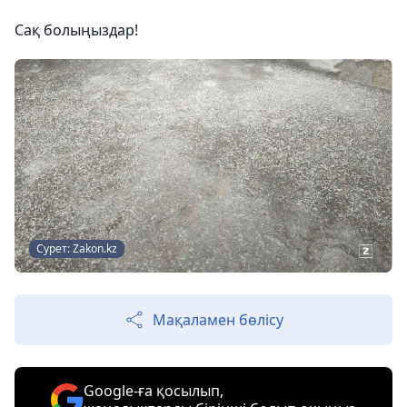
Сақ болыңыздар!
Сурет: Zakon.kz
Мақаламен бөлісу
Google-ға қосылып,