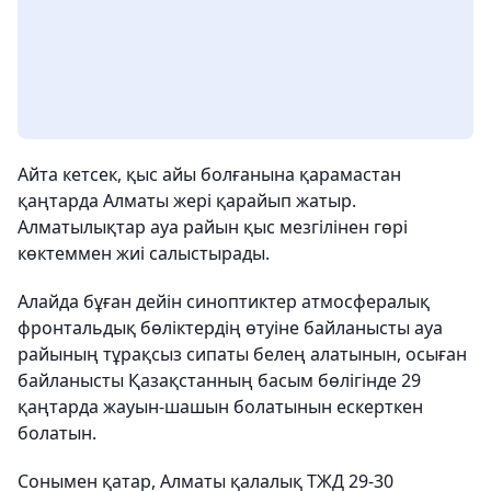
Айта кетсек, қыс айы болғанына қарамастан
қаңтарда Алматы жері қарайып жатыр.
Алматылықтар ауа райын қыс мезгілінен гөрі
көктеммен жиі салыстырады.
Алайда бұған дейін синоптиктер атмосфералық
фронтальдық бөліктердің өтуіне байланысты ауа
райының тұрақсыз сипаты белең алатынын, осыған
байланысты Қазақстанның басым бөлігінде 29
қаңтарда жауын-шашын болатынын ескерткен
болатын.
Сонымен қатар, Алматы қалалық ТЖД 29-30