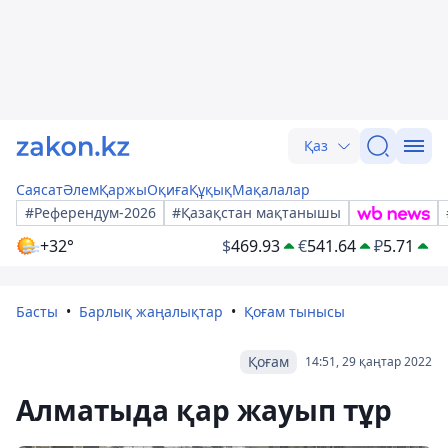
Қаз
Саясат
Әлем
Қаржы
Оқиға
Құқық
Мақалалар
#Референдум-2026
#Қазақстан мақтанышы
+32°
$
469.93
€
541.64
₽
5.71
Басты
Барлық жаңалықтар
Қоғам тынысы
Қоғам
14:51, 29 қаңтар 2022
Алматыда қар жауып тұр