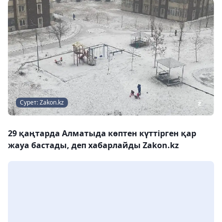
Сурет: Zakon.kz
29 қаңтарда Алматыда көптен күттірген қар
жауа бастады, деп хабарлайды Zakon.kz