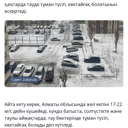
қаңтарда тауда тұман түсіп, көктайғақ болатынын
ескертеді.
Сурет: Zakon.kz
Айта кету керек, Алматы облысында жел екпіні 17-22
м/с дейін күшейеді, күндіз батыста, солтүстікте және
таулы аймақтарда, тау бөктерінде тұман түсіп,
көктайғақ болады деп күтіледі.