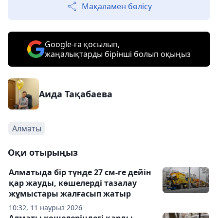
Мақаламен бөлісу
Google-ға қосылып,
жаңалықтарды бірінші болып оқыңыз
Аида Тақабаева
Алматы
Оқи отырыңыз
Алматыда бір түнде 27 см-ге дейін
қар жауды, көшелерді тазалау
жұмыстары жалғасып жатыр
10:32, 11 наурыз 2026
Алматы көшелеріндегі қарды