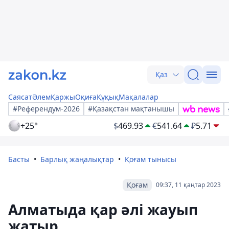
Қаз
Саясат
Әлем
Қаржы
Оқиға
Құқық
Мақалалар
#Референдум-2026
#Қазақстан мақтанышы
+25°
$
469.93
€
541.64
₽
5.71
Басты
Барлық жаңалықтар
Қоғам тынысы
Қоғам
09:37, 11 қаңтар 2023
Алматыда қар әлі жауып
жатыр