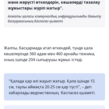
және жерүсті өткелдерін, көшелерді тазалау
жұмыстары жүріп жатыр".
Алматы қаласы коммуналдық инфрақұрылымды дамыту
басқармасының баспасөз қызметі
Жалпы, басқармада атап өткендей, түнде қала
көшелерінде 360 адам мен 460 арнайы техника,
оның ішінде 204 сыпырушы жұмыс істеді.
"Қалада қар әлі жауып жатыр. Қала ішінде 15
см, таулы аймақта 20-25 см қар түсті", – деп
хабарлады ведомствоның баспасөз қызметі.