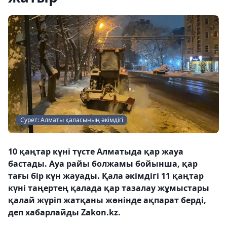
Сурет: Алматы қаласының әкімдігі
10 қаңтар күні түсте Алматыда қар жауа
бастады. Ауа райы болжамы бойынша, қар
тағы бір күн жауады. Қала әкімдігі 11 қаңтар
күні таңертең қалада қар тазалау жұмыстары
қалай жүріп жатқаны жөнінде ақпарат берді,
деп хабарлайды Zakon.kz.