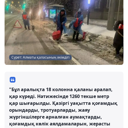
Сурет: Алматы қаласының әкімдігі
"Бұл аралықта 18 колонна қаланы аралап,
қар күреді. Нәтижесінде 1260 текше метр
қар шығарылды. Қазіргі уақытта қоғамдық
орындарды, тротуарларды, жаяу
жүргіншілерге арналған аумақтарды,
қоғамдық көлік аялдамаларын, жерасты