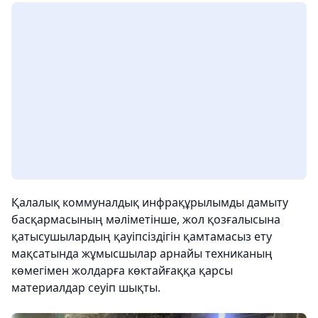
Қалалық коммуналдық инфрақұрылымды дамыту
басқармасының мәліметінше, жол қозғалысына
қатысушылардың қауіпсіздігін қамтамасыз ету
мақсатында жұмысшылар арнайы техниканың
көмегімен жолдарға көктайғаққа қарсы
материалдар сеуіп шықты.