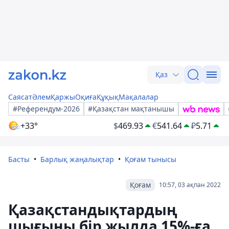
Қаз
Саясат
Әлем
Қаржы
Оқиға
Құқық
Мақалалар
#Референдум-2026
#Қазақстан мақтанышы
+33°
$
469.93
€
541.64
₽
5.71
Басты
Барлық жаңалықтар
Қоғам тынысы
Қоғам
10:57, 03 ақпан 2022
Қазақстандықтардың
шығыны бір жылда 15%-ға