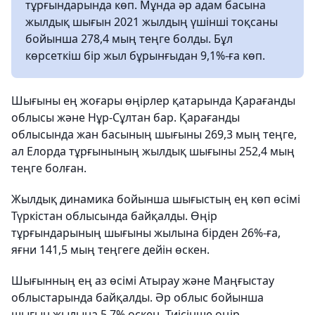
тұрғындарында көп. Мұнда әр адам басына
жылдық шығын 2021 жылдың үшінші тоқсаны
бойынша 278,4 мың теңге болды. Бұл
көрсеткіш бір жыл бұрынғыдан 9,1%-ға көп.
Шығыны ең жоғары өңірлер қатарында Қарағанды ​​
облысы және Нұр-Cұлтан бар. Қарағанды
облысында жан басының шығыны 269,3 мың теңге,
ал Елорда тұрғынының жылдық шығыны 252,4 мың
теңге болған.
Жылдық динамика бойынша шығыстың ең көп өсімі
Түркістан облысында байқалды. Өңір
тұрғындарының шығыны жылына бірден 26%-ға,
яғни 141,5 мың теңгеге дейін өскен.
Шығынның ең аз өсімі Атырау және Маңғыстау
облыстарында байқалды. Әр облыс бойынша
шығын жылына 5,7% өскен. Тиісінше өңір