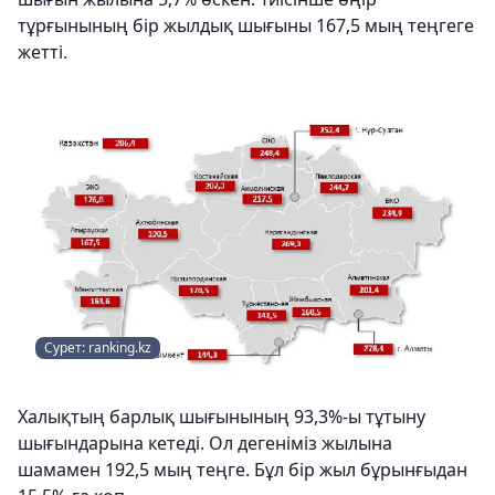
тұрғынының бір жылдық шығыны 167,5 мың теңгеге
жетті.
Сурет: ranking.kz
Халықтың барлық шығынының 93,3%-ы тұтыну
шығындарына кетеді. Ол дегеніміз жылына
шамамен 192,5 мың теңге. Бұл бір жыл бұрынғыдан