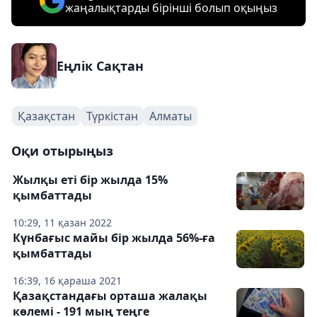
жаңалықтарды бірінші болып оқыңыз
Еңлік Сақтан
Қазақстан
Түркістан
Алматы
Оқи отырыңыз
Жылқы еті бір жылда 15%
қымбаттады
10:29, 11 қазан 2022
Күнбағыс майы бір жылда 56%-ға
қымбаттады
16:39, 16 қараша 2021
Қазақстандағы орташа жалақы
көлемі - 191 мың теңге