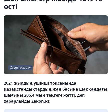
өсті
Сурет: pixabay
2021 жылдың үшінші тоқсанында
қазақстандықтардың жан басына шаққандағы
шығыны 206,4 мың теңгеге жетті, деп
хабарлайды Zakon.kz