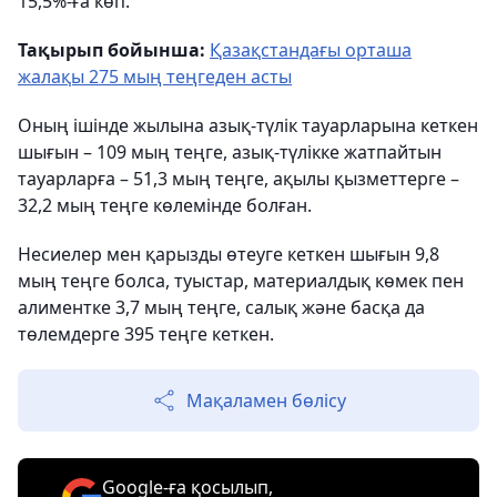
15,5%-ға көп.
Тақырып бойынша:
Қазақстандағы орташа
жалақы 275 мың теңгеден асты
Оның ішінде жылына азық-түлік тауарларына кеткен
шығын – 109 мың теңге, азық-түлікке жатпайтын
тауарларға – 51,3 мың теңге, ақылы қызметтерге –
32,2 мың теңге көлемінде болған.
Несиелер мен қарызды өтеуге кеткен шығын 9,8
мың теңге болса, туыстар, материалдық көмек пен
алиментке 3,7 мың теңге, салық және басқа да
төлемдерге 395 теңге кеткен.
Мақаламен бөлісу
Google-ға қосылып,