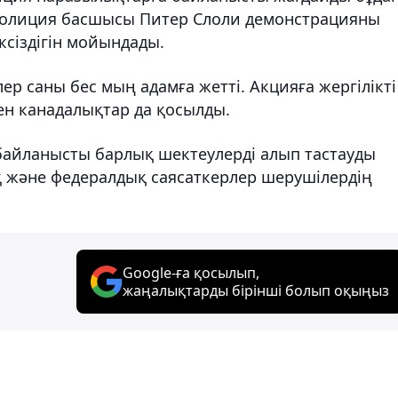
Полиция басшысы Питер Слоли демонстрацияны
ксіздігін мойындады.
лер саны бес мың адамға жетті. Акцияға жергілікті
ен канадалықтар да қосылды.
байланысты барлық шектеулерді алып тастауды
ық және федералдық саясаткерлер шерушілердің
Google-ға қосылып,
жаңалықтарды бірінші болып оқыңыз