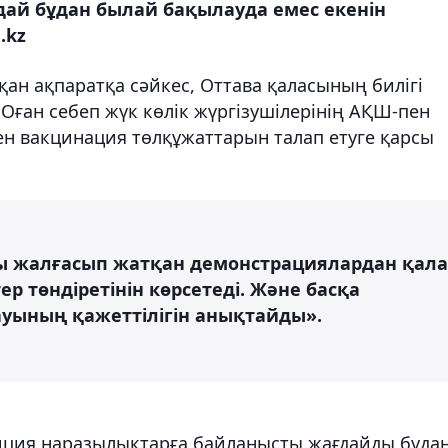
ғдай бұдан былай бақылауда емес екенін
.kz
қан ақпаратқа сәйкес, Оттава қаласының билігі
Оған себеп жүк көлік жүргізушілерінің АҚШ-пен
ен вакцинация төлқұжаттарын талап етуге қарсы
 жалғасып жатқан демонстрациялардан қала
ер төндіретінін көрсетеді. Және басқа
уының қажеттілігін анықтайды».
олиция наразылықтарға байланысты жағдайды бұда