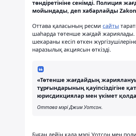
төндіретініне сенімді. Полиция жа
мойындады, деп хабарлайды Zakon
Оттава қаласының ресми
сайты
тарат
шаһарда төтенше жағдай жариялады. 
шекараны кесіп өткен жүргізушілерін
наразылық акциясын өткізді.
«Төтенше жағдайдың жариялануы
тұрғындарының қауіпсіздігіне қат
юрисдикциялар мен үкімет қолда
Оттава мэрі Джим Уотсон.
Бұған дейін қала мэрі Уотсон мен п