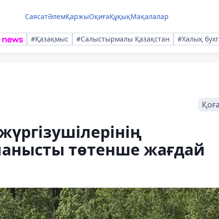
Саясат
Әлем
Қаржы
Оқиға
Құқық
Мақалалар
#Қазақмыс
#Салыстырмалы Қазақстан
#Халық бухг
Қоғ
 жүргізушілерінің
анысты төтенше жағдай