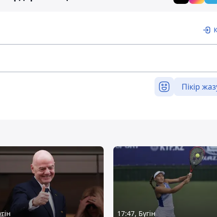
Пікір жаз
үгін
17:47, Бүгін