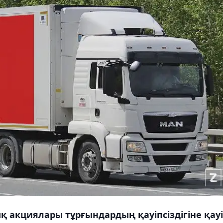
қ акциялары тұрғындардың қауіпсіздігіне қау