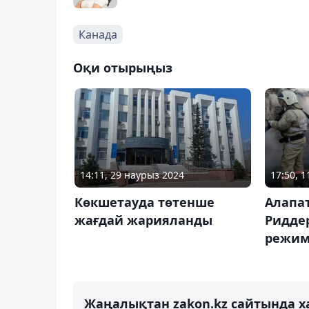
Канада
Оқи отырыңыз
14:11, 29 наурыз 2024
17:50, 
Көкшетауда төтенше
Алапа
жағдай жарияланды
Ридде
режимі
Жаңалықтан zakon.kz сайтында х