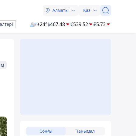
Алматы
Қаз
+24°
$
467.48
€
539.52
₽
5.73
алтері
ам
Соңғы
Танымал