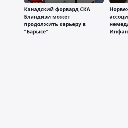
Канадский форвард СКА
Норве
Бландизи может
ассоци
продолжить карьеру в
немед
"Барысе"
Инфан