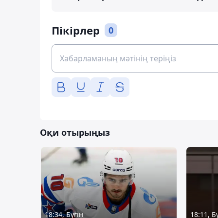
Пікірлер
0
Оқи отырыңыз
18:34, Бүгін
18:11, Б