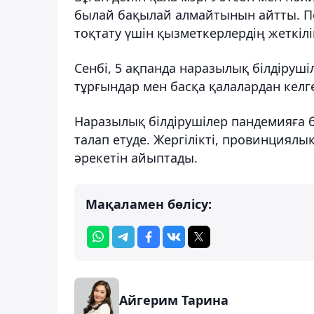
былай бақылай алмайтынын айтты. 
тоқтату үшін қызметкерлердің жеткілі
Сенбі, 5 ақпанда наразылық білдіруші
тұрғындар мен басқа қалалардан келг
Наразылық білдірушілер пандемияға 
талап етуде. Жергілікті, провинциял
әрекетін айыптады.
Мақаламен бөлісу:
Айгерим Тарина