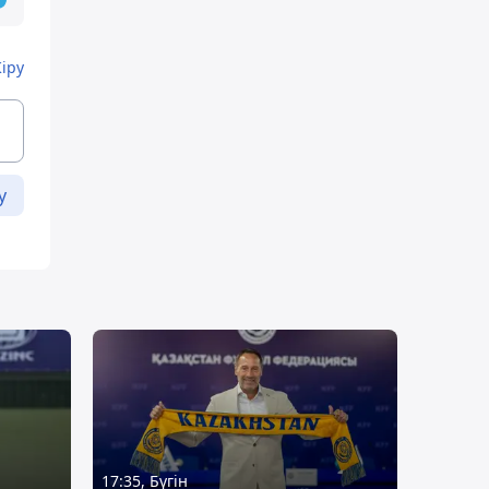
Кіру
у
17:35, Бүгін