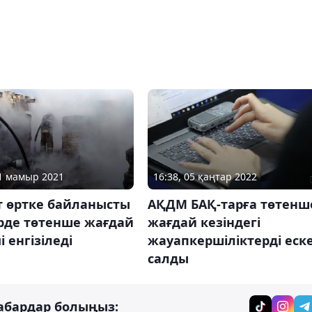
16:38, 05 қаңтар 2022
11 мамыр 2021
АҚДМ БАҚ-тарға төтенш
т өртке байланысты
жағдай кезіндегі
рде төтенше жағдай
жауапкершіліктерді еск
 енгізіледі
салды
абардар болыңыз: