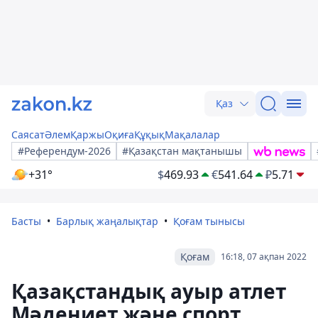
Қаз
Саясат
Әлем
Қаржы
Оқиға
Құқық
Мақалалар
#Референдум-2026
#Қазақстан мақтанышы
+31°
$
469.93
€
541.64
₽
5.71
Басты
Барлық жаңалықтар
Қоғам тынысы
Қоғам
16:18, 07 ақпан 2022
Қазақстандық ауыр атлет
Мәдениет және спорт