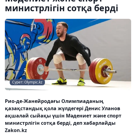
министрлігін сотқа берді
Сурет: Olympic.kz
Рио-де-Жанейродағы Олимпиаданың
қазақстандық қола жүлдегері Денис Уланов
ақшалай сыйақы үшін Мәдениет және спорт
министрлігін сотқа берді, деп хабарлайды
Zakon.kz