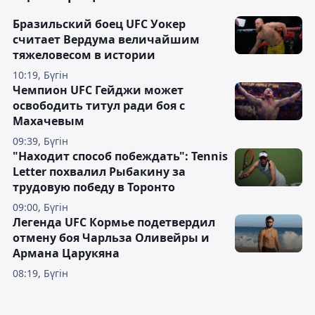
Бразильский боец UFC Уокер
считает Вердума величайшим
тяжеловесом в истории
10:19, Бүгін
Чемпион UFC Гейджи может
освободить титул ради боя с
Махачевым
09:39, Бүгін
"Находит способ побеждать": Tennis
Letter похвалил Рыбакину за
трудовую победу в Торонто
09:00, Бүгін
Легенда UFC Кормье подетвердил
отмену боя Чарльза Оливейры и
Армана Царукяна
08:19, Бүгін