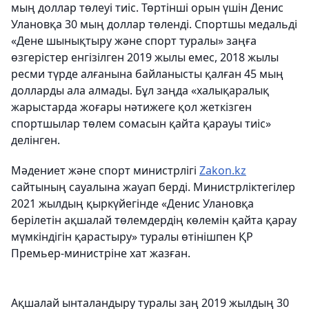
мың доллар төлеуі тиіс. Төртінші орын үшін Денис
Улановқа 30 мың доллар төленді. Спортшы медальді
«Дене шынықтыру және спорт туралы» заңға
өзгерістер енгізілген 2019 жылы емес, 2018 жылы
ресми түрде алғанына байланысты қалған 45 мың
долларды ала алмады. Бұл заңда «халықаралық
жарыстарда жоғары нәтижеге қол жеткізген
спортшылар төлем сомасын қайта қарауы тиіс»
делінген.
Мәдениет және спорт министрлігі
Zakon.kz
сайтының сауалына жауап берді. Министрліктегілер
2021 жылдың қыркүйегінде «Денис Улановқа
берілетін ақшалай төлемдердің көлемін қайта қарау
мүмкіндігін қарастыру» туралы өтінішпен ҚР
Премьер-министріне хат жазған.
Ақшалай ынталандыру туралы заң 2019 жылдың 30