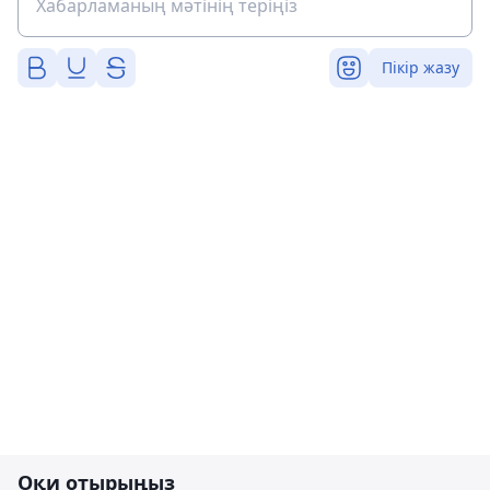
Пікір жазу
Оқи отырыңыз