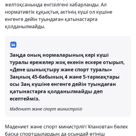
желтоқсанында енгізілгені хабарланды. Ал
нормативтік құқықтық актінің күші ол күшіне
енгенге дейін туындаған қатынастарға
қолданылмайды.
Заңда оның нормаларының кері күші
туралы ережелер жоқ екенін ескере отырып,
«Дене шынықтыру және спорт туралы»
Заңның 45-бабының 4 және 5-тармақтары
осы Заң күшіне енгенге дейін туындаған
қатынастарға қолданылмайды деп
есептейміз.
Мәдениет және спорт министрлігі
Мәдениет және спорт министрлігі Ұлановтан бөлек
басқа спортшылардың да осындай өтініш