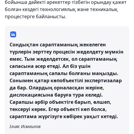
бойынша дәйекті әрекеттер тізбегін орындау қажет
болған кездегі технологиялық және техникалық
процестерге байланысты.
Сондықтан сараптаманың жекелеген
түрлерін зерттеу процесін жеделдету мүмкін
емес. Тым жеделдетсек, ол сараптаманың
сапасына әсер етеді. Ал біз үшін
сараптаманың сапалы болғаны маңызды.
Сонымен қатар көпобъектілі экспертизалар
да бар. Олардың орналасқан жеріне,
дислокациясына баруға тура келеді.
Сарапшы әрбір объектіге барып, өлшеп,
тексеруі керек. Егер объекті көп болса,
сараптама жүргізуге көбірек уақыт кетеді.
Ілияс Исмаилов