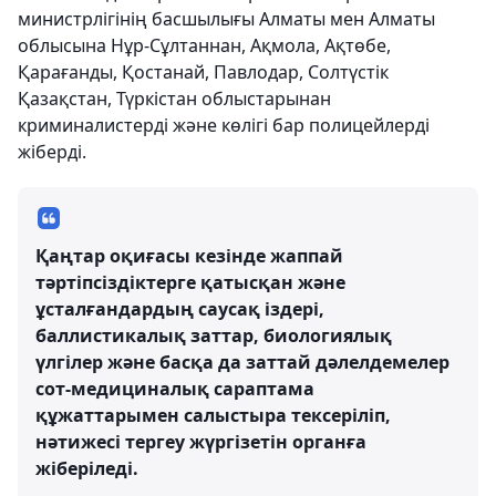
министрлігінің басшылығы Алматы мен Алматы
облысына Нұр-Сұлтаннан, Ақмола, Ақтөбе,
Қарағанды, Қостанай, Павлодар, Солтүстік
Қазақстан, Түркістан облыстарынан
криминалистерді және көлігі бар полицейлерді
жіберді.
Қаңтар оқиғасы кезінде жаппай
тәртіпсіздіктерге қатысқан және
ұсталғандардың саусақ іздері,
баллистикалық заттар, биологиялық
үлгілер және басқа да заттай дәлелдемелер
сот-медициналық сараптама
құжаттарымен салыстыра тексеріліп,
нәтижесі тергеу жүргізетін органға
жіберіледі.