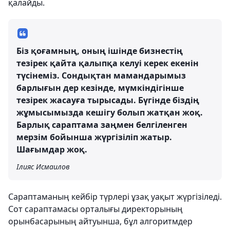
қалайды.
Біз қоғамның, оның ішінде бизнестің
тезірек қайта қалыпқа келуі керек екенін
түсінеміз. Сондықтан мамандарымыз
барлығын дер кезінде, мүмкіндігінше
тезірек жасауға тырысады. Бүгінде біздің
жұмысымызда кешігу болып жатқан жоқ.
Барлық сараптама заңмен белгіленген
мерзім бойынша жүргізіліп жатыр.
Шағымдар жоқ.
Ілияс Исмаилов
Сараптаманың кейбір түрлері ұзақ уақыт жүргізіледі.
Сот сараптамасы орталығы директорының
орынбасарының айтуынша, бұл алгоритмдер