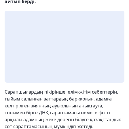
айтып берді.
Сарапшылардың пікірінше, өлім-жітім себептерін,
тыйым салынған заттардың бар-жоғын, адамға
келтірілген зиянның ауырлығын анықтауға,
сонымен бірге ДНҚ сараптамасы немесе фото
арқылы адамның жеке дерегін білуге қазақстандық
сот сараптамасының мүмкіндігі жетеді.