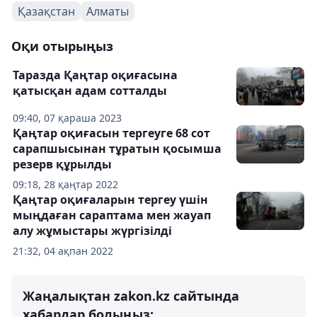
Қазақстан
Алматы
Оқи отырыңыз
Таразда Қаңтар оқиғасына
қатысқан адам сотталды
09:40, 07 қараша 2023
Қаңтар оқиғасын тергеуге 68 сот
сарапшысынан тұратын қосымша
резерв құрылды
09:18, 28 қаңтар 2022
Қаңтар оқиғаларын тергеу үшін
мыңдаған сараптама мен жауап
алу жұмыстары жүргізілді
21:32, 04 ақпан 2022
Жаңалықтан zakon.kz сайтында
хабардар болыңыз: