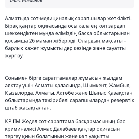
Ілияс Исмаилов
Алматыда сот-медициналық сарапшылар жеткілікті.
Бірақ қаңтар оқиғасында осы қала ең көп зардап
шеккендіктен мұнда еліміздің басқа облыстарынан
қосымша 26 маман жіберілді. Олардың мақсаты –
барлық қажет жұмысты дер кезінде және сауатты
жүргізу.
Сонымен бірге сараптамалар жұмысын жылдам
аяқтау үшін Алматы қаласында, Шымкент, Жамбыл,
Қызылорда, Алматы, Ақтөбе және Шығыс Қазақстан
облыстарында тәжірибелі сарапшылардан резервтік
штаб жасақталған.
ҚР ІІМ Жедел сот-сараптама басқармасының бас
криминалисі Алмас Далабаев қаңтар оқиғасын
тергеу қиын болатынын және көп уақытты