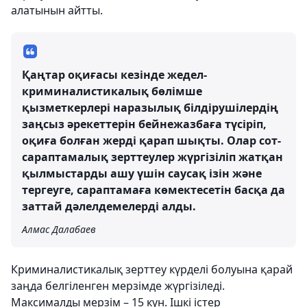
алатынын айтты.
Қаңтар оқиғасы кезінде жедел-
криминалистикалық бөлімше
қызметкерлері наразылық білдірушілердің
заңсыз әрекеттерін бейнежазбаға түсіріп,
оқиға болған жерді қарап шықты. Олар сот-
сараптамалық зерттеулер жүргізіліп жатқан
қылмыстарды ашу үшін саусақ ізін және
тергеуге, сараптамаға көмектесетін басқа да
заттай дәлелдемелерді алды.
Алмас Далабаев
Криминалистикалық зерттеу күрделі болуына қарай
заңда белгіленген мерзімде жүргізіледі.
Максималды мерзім – 15 күн. Ішкі істер