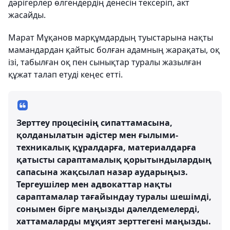
дәрігерлер өлгендердің денесін тексеріп, акт
жасайды.
Марат Мұқанов марқұмдардың туыстарына нақты
мамандардан қайтыс болған адамның жарақаты, оқ
ізі, табылған оқ пен сынықтар туралы жазылған
құжат талап етуді кеңес етті.
Зерттеу процесінің сипаттамасына,
қолданылатын әдістер мен ғылыми-
техникалық құралдарға, материалдарға
қатысты сараптамалық қорытындылардың
сапасына жақсылап назар аударыңыз.
Тергеушілер мен адвокаттар нақты
сараптамалар тағайындау туралы шешімді,
сонымен бірге маңызды дәлелдемелерді,
хаттамаларды мұқият зерттегені маңызды.