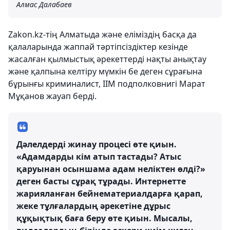
Алмас Далабаев
Zakon.kz-тің Алматыда және еліміздің басқа да
қалаларында жаппай тәртіпсіздіктер кезінде
жасалған қылмыстық әрекеттерді нақты анықтау
және қалпына келтіру мүмкін бе деген сұрағына
бұрынғы криминалист, ІІМ подполковнигі Марат
Мұқанов жауап берді.
Дәлелдерді жинау процесі өте қиын.
«Адамдарды кім атып тастады? Атыс
қаруынан осыншама адам неліктен өлді?»
деген басты сұрақ тұрады. Интернетте
жарияланған бейнематериалдарға қарап,
жеке тұлғалардың әрекетіне дұрыс
құқықтық баға беру өте қиын. Мысалы,