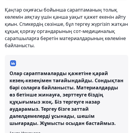
Қаңтар оқиғасы бойынша сараптаманың толық
көлемін аяқтау үшін қанша уақыт қажет екенін айту
қиын. Спикердің сөзінше, бұл тергеу жүргізіп жатқан
құқық қорғау органдарының сот-медициналық
сарапшыларға беретін материалдарының көлеміне
байланысты.
Олар сараптамаларды қажетіне қарай
кезең-кезеңімен тағайындайды. Сондықтан
бәрі соларға байланысты. Материалдарды
өз бетінше жинауға, зерттеуге біздің
құқығымыз жоқ. Біз тергеуге назар
аударамыз. Тергеу бізге заттай
дәлелдемелерді ұсынады, шешім
шығарады. Жұмысты осыдан бастаймыз.