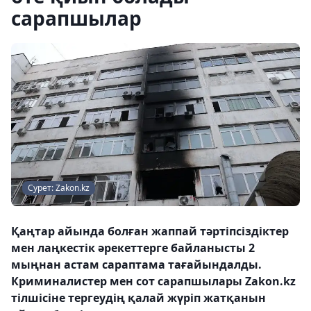
сарапшылар
Сурет: Zakon.kz
Қаңтар айында болған жаппай тәртіпсіздіктер
мен лаңкестік әрекеттерге байланысты 2
мыңнан астам сараптама тағайындалды.
Криминалистер мен сот сарапшылары Zakon.kz
тілшісіне тергеудің қалай жүріп жатқанын