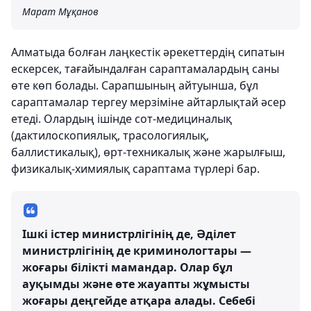
Марат Мұқанов
Алматыда болған лаңкестік әрекеттердің сипатын
ескерсек, тағайындалған сараптамалардың саны
өте көп болады. Сарапшының айтуынша, бұл
сараптамалар тергеу мерзіміне айтарлықтай әсер
етеді. Олардың ішінде сот-медициналық
(дактилоскопиялық, трасологиялық,
баллистикалық), өрт-техникалық және жарылғыш,
физикалық-химиялық сараптама түрлері бар.
Ішкі істер министрлігінің де, Әділет
министрлігінің де криминологтары —
жоғары білікті мамандар. Олар бұл
ауқымды және өте жауапты жұмысты
жоғары деңгейде атқара алады. Себебі