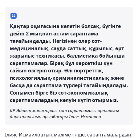
Қаңтар оқиғасына келетін болсақ, бүгінге
дейін 2 мыңнан астам сараптама
тағайындалды. Негізінен олар сот-
медициналық, сауда-саттық, құрылыс, өрт-
жарылыс техникасы, баллистика бойынша
сараптамалар. Бірақ бұл көрсеткіш күн
сайын өзгеріп отыр. Әлі портреттік,
психологиялық-криминалистикалық және
басқа да сараптама түрлері тағайындалады.
Сонымен бірге біз сот-экономикалық
сараптамалардың келуін күтіп отырмыз.
ҚР Әділет министрлігі сот сараптамасы орталығы
директорының орынбасары Ілияс Исмаилов
Ілияс Исмаиловтың мәліметінше, сараптамалардың