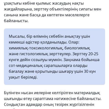
ұзақтығы көбіне қылмыс жасаудың нақты
жағдайларына, зерттеу объектілерінің сипаты мен
санына және басқа да көптеген мәселелерге
байланысты.
Мысалы, бір өлімнің себебін анықтау үшін
көмекші әдістер қолданылады. Олар:
химиялық-токсикологиялық, биологиялық
және гистологиялық зерттеулер. Зерттеу 20-25
күнге дейін созылуы мүмкін. Заңнама бойынша
сот-медициналық сарапшыларға оларды
бағалау және қорытынды шығару үшін 30 күн
уақыт беріледі.
Бүлінген нысан иелеріне келтірілген материалдық
шығынды өтеу сараптама нәтижесіне байланысты.
Сондықтан адамдар оның тезірек жүргізілгенін