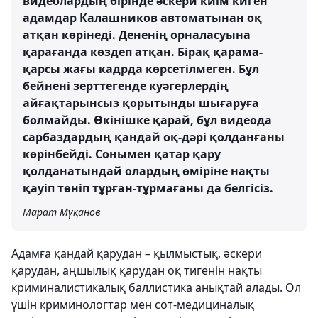
видеолардың бірінде әскери киім киген
адамдар Калашников автоматынан оқ
атқан көрінеді. Дененің орналасуына
қарағанда көздеп атқан. Бірақ қарама-
қарсы жағы кадрда көрсетілмеген. Бұл
бейнені зерттегенде куәгерлердің
айғақтарынсыз қорытынды шығаруға
болмайды. Өкінішке қарай, бұл видеода
сарбаздардың қандай оқ-дәрі қолданғаны
көрінбейді. Сонымен қатар қару
қолданатындай олардың өміріне нақты
қауіп төніп тұрған-тұрмағаны да белгісіз.
Марат Мұқанов
Адамға қандай қарудан – қылмыстық, әскери
қарудан, аңшылық қарудан оқ тигенін нақты
криминалистикалық баллистика анықтай алады. Ол
үшін криминологтар мен сот-медициналық