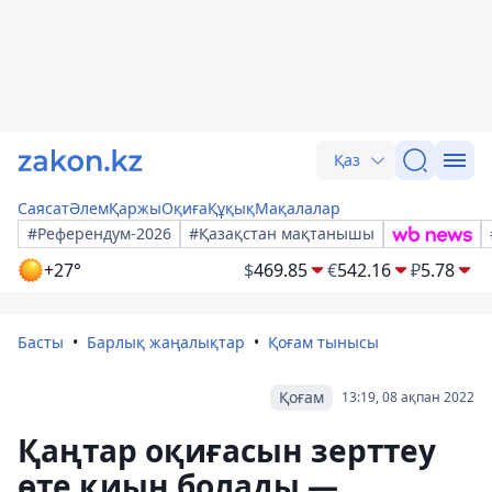
Қаз
Саясат
Әлем
Қаржы
Оқиға
Құқық
Мақалалар
#Референдум-2026
#Қазақстан мақтанышы
+27°
$
469.85
€
542.16
₽
5.78
Басты
Барлық жаңалықтар
Қоғам тынысы
Қоғам
13:19, 08 ақпан 2022
Қаңтар оқиғасын зерттеу
өте қиын болады —