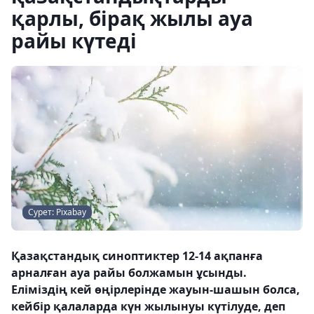
қарлы, бірақ жылы ауа
райы күтеді
Сурет: Pixabay
Қазақстандық синоптиктер 12-14 ақпанға
арналған ауа райы болжамын ұсынды.
Еліміздің кей өңірлерінде жауын-шашын болса,
кейбір қалаларда күн жылынуы күтілуде, деп