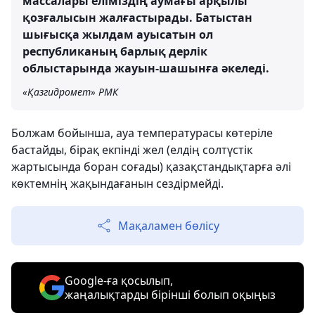
массалары еліміздің аумағы арқылы
қозғалысын жалғастырады. Батыстан
шығысқа жылдам ауысатын ол
республиканың барлық дерлік
облыстарында жауын-шашынға әкеледі.
«Қазгидромет» РМК
Болжам бойынша, ауа температурасы көтеріле
бастайды, бірақ екпінді жел (елдің солтүстік
жартысында боран соғады) қазақстандықтарға әлі
көктемнің жақындағанын сездірмейді.
Мақаламен бөлісу
Google-ға қосылып,
жаңалықтарды бірінші болып оқыңыз