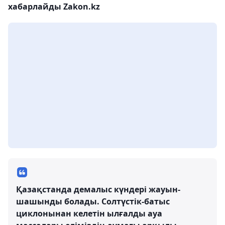
хабарлайды Zakon.kz
Қазақстанда демалыс күндері жауын-
шашынды болады. Солтүстік-батыс
циклонынан келетін ылғалды ауа