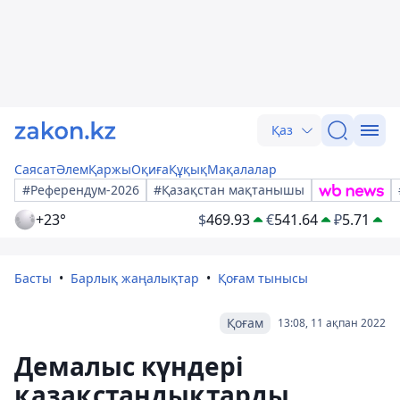
Қаз
Саясат
Әлем
Қаржы
Оқиға
Құқық
Мақалалар
#Референдум-2026
#Қазақстан мақтанышы
+23°
$
469.93
€
541.64
₽
5.71
Басты
Барлық жаңалықтар
Қоғам тынысы
Қоғам
13:08, 11 ақпан 2022
Демалыс күндері
қазақстандықтарды