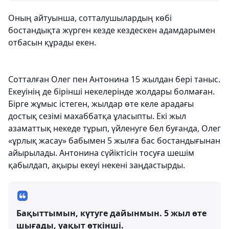
Оның айтуынша, сотталушылардың көбі
бостандықта жүрген кезде кездескен адамдарымен
отбасын құрады екен.
Сотталған Олег пен Антонина 15 жылдан бері таныс.
Екеуінің де бірінші некелерінде жолдары болмаған.
Бірге жұмыс істеген, жылдар өте келе арадағы
достық сезімі махаббатқа ұласыпты. Екі жыл
азаматтық некеде тұрып, үйленуге бел буғанда, Олег
«ұрлық жасау» бабымен 5 жылға бас бостандығынан
айырылады. Антонина сүйіктісін тосуға шешім
қабылдап, ақыры екеуі некені заңдастырды.
Бақыттымын, күтуге дайынмын. 5 жыл өте
шығады, уақыт өткінші.