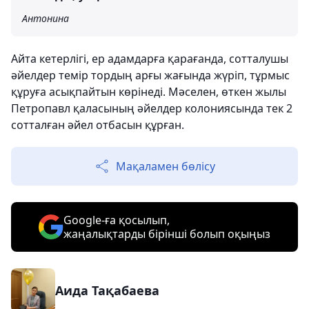
Антонина
Айта кетерлігі, ер адамдарға қарағанда, сотталушы
әйелдер темір тордың арғы жағында жүріп, тұрмыс
құруға асықпайтын көрінеді. Мәселен, өткен жылы
Петропавл қаласының әйелдер колониясында тек 2
сотталған әйел отбасын құрған.
Мақаламен бөлісу
Google-ға қосылып,
жаңалықтарды бірінші болып оқыңыз
Аида Тақабаева