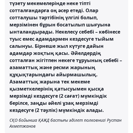
түзету мекемелерінде неке тіпті
сотталғандарға оң әсер етеді. Олар
сотталушы тәртібінің үлгілі болып,
мерзімінен бұрын босатылып шығуына
ынталандырады. Некелесу себебі – көбінесе
туыс емес адамдармен кездесуге тыйым
салынуы. Бірнеше жыл күтуге дайын
адамдар жоқтың қасы. Әйелдердің
сотталған жігітпен некеге тұруының себебі –
азаматтық және ресми жарының
құқықтарындағы айырмашылық.
Азаматтық жарына тек мекеме
қызметкелерінің қатысуымен қысқа
мерзімді кездесуге (2 сағат) мүмкіндік
берілсе, заңды әйелі ұзақ мерзімді
кездесуге (2 тәулік) мүмкіндік алады.
СҚО бойынша ҚАЖД бастығы әділет полковнигі Рустан
Ахметжанов