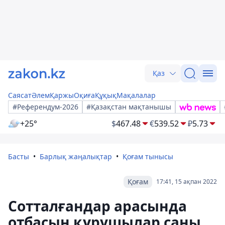
Қаз
Саясат
Әлем
Қаржы
Оқиға
Құқық
Мақалалар
#Референдум-2026
#Қазақстан мақтанышы
+25°
$
467.48
€
539.52
₽
5.73
Басты
Барлық жаңалықтар
Қоғам тынысы
Қоғам
17:41, 15 ақпан 2022
Сотталғандар арасында
отбасын құрушылар саны