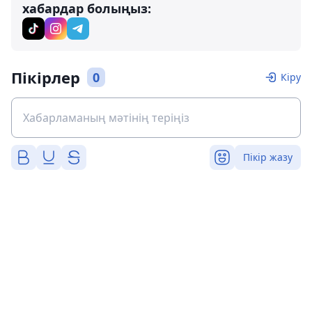
хабардар болыңыз:
Пікірлер
0
Кіру
Пікір жазу