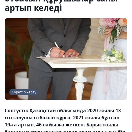
артып келеді
Сурет: pixabay
Солтүстік Қазақстан облысында 2020 жылы 13
сотталушы отбасын құрса, 2021 жылы бұл сан
19-ға артып, 46 пайызға жеткен. Барыс жылы
басталысымен сотталғандар арасында тағы бір