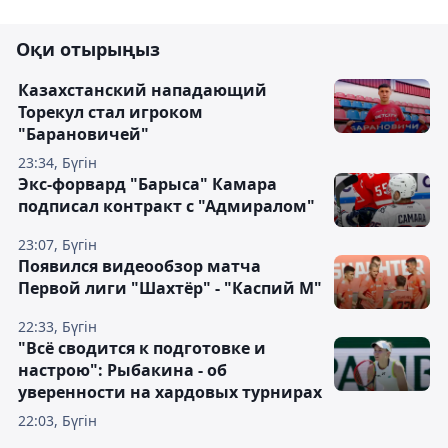
Оқи отырыңыз
Казахстанский нападающий
Торекул стал игроком
"Барановичей"
23:34, Бүгін
Экс-форвард "Барыса" Камара
подписал контракт с "Адмиралом"
23:07, Бүгін
Появился видеообзор матча
Первой лиги "Шахтёр" - "Каспий М"
22:33, Бүгін
"Всё сводится к подготовке и
настрою": Рыбакина - об
уверенности на хардовых турнирах
22:03, Бүгін