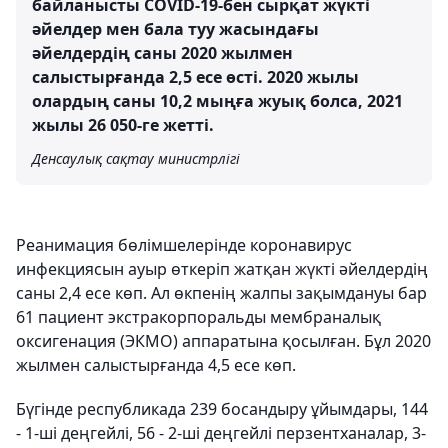
байланысты COVID-19-бен сырқат жүкті
әйелдер мен бала туу жасындағы
әйелдердің саны 2020 жылмен
салыстырғанда 2,5 есе өсті. 2020 жылы
олардың саны 10,2 мыңға жуық болса, 2021
жылы 26 050-ге жетті.
Денсаулық сақтау министрлігі
Реанимация бөлімшелерінде коронавирус
инфекциясын ауыр өткеріп жатқан жүкті әйелдердің
саны 2,4 есе көп. Ал өкпенің жалпы зақымдануы бар
61 пациент экстракорпоральды мембраналық
оксигенация (ЭКМО) аппаратына қосылған. Бұл 2020
жылмен салыстырғанда 4,5 есе көп.
Бүгінде республикада 239 босандыру ұйымдары, 144
- 1-ші деңгейлі, 56 - 2-ші деңгейлі перзентханалар, 3-