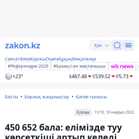
Қаз
Саясат
Әлем
Қаржы
Оқиға
Құқық
Мақалалар
#Референдум-2026
#Қазақстан мақтанышы
+23°
$
467.48
€
539.52
₽
5.73
Басты
Барлық жаңалықтар
Қоғам тынысы
Қоғам
13:10, 10 наурыз 2022
450 652 бала: елімізде туу
көрсеткіші артып келеді