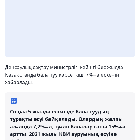
Денсаулық сақтау министрлігі кейінгі бес жылда
Қазақстанда бала туу көрсеткіші 7%-ға өскенін
хабарлады.
Соңғы 5 жылда елімізде бала туудың
тұрақты өсуі байқалады. Олардың жалпы
алғанда 7,2%-ға, туған балалар саны 15%-ға
артты. 2021 жылы КВИ ауруының өсуіне