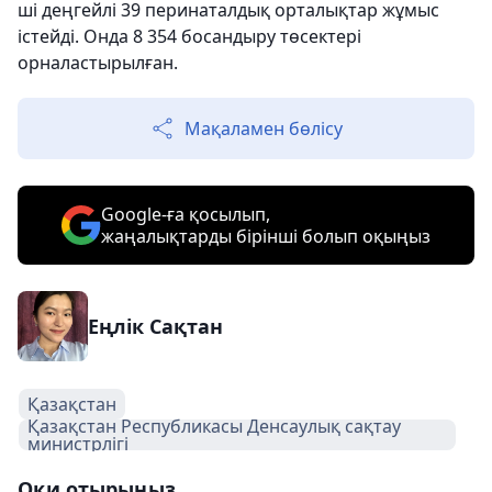
ші деңгейлі 39 перинаталдық орталықтар жұмыс
істейді. Онда 8 354 босандыру төсектері
орналастырылған.
Мақаламен бөлісу
Google-ға қосылып,
жаңалықтарды бірінші болып оқыңыз
Еңлік Сақтан
Қазақстан
Қазақстан Республикасы Денсаулық сақтау
министрлігі
Оқи отырыңыз