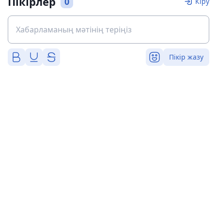
Пікірлер
0
Кіру
Пікір жазу