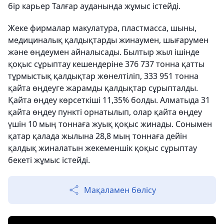
бір карьер Талғар ауданында жұмыс істейді.
Жеке фирмалар макулатура, пластмасса, шыны,
медициналық қалдықтарды жинаумен, шығарумен
және өңдеумен айналысады. Былтыр жыл ішінде
қоқыс сұрыптау кешендеріне 376 737 тонна қатты
тұрмыстық қалдықтар жөнелтіліп, 333 951 тонна
қайта өңдеуге жарамды қалдықтар сұрыпталды.
Қайта өңдеу көрсеткіші 11,35% болды. Алматыда 31
қайта өңдеу пункті орнатылып, олар қайта өңдеу
үшін 10 мың тоннаға жуық қоқыс жинады. Сонымен
қатар қалада жылына 28,8 мың тоннаға дейін
қалдық жиналатын жекеменшік қоқыс сұрыптау
бекеті жұмыс істейді.
Мақаламен бөлісу