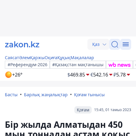
Қаз
Саясат
Әлем
Қаржы
Оқиға
Құқық
Мақалалар
#Референдум-2026
#Қазақстан мақтанышы
+26°
$
469.85
€
542.16
₽
5.78
Басты
Барлық жаңалықтар
Қоғам тынысы
Қоғам
15:45, 01 тамыз 2023
Бір жылда Алматыдан 450
мың тоннадан астам қоқыс