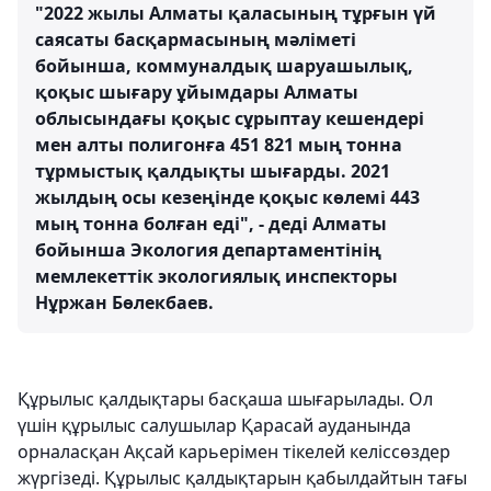
"2022 жылы Алматы қаласының тұрғын үй
саясаты басқармасының мәліметі
бойынша, коммуналдық шаруашылық,
қоқыс шығару ұйымдары Алматы
облысындағы қоқыс сұрыптау кешендері
мен алты полигонға 451 821 мың тонна
тұрмыстық қалдықты шығарды. 2021
жылдың осы кезеңінде қоқыс көлемі 443
мың тонна болған еді", - деді Алматы
бойынша Экология департаментінің
мемлекеттік экологиялық инспекторы
Нұржан Бөлекбаев.
Құрылыс қалдықтары басқаша шығарылады. Ол
үшін құрылыс салушылар Қарасай ауданында
орналасқан Ақсай карьерімен тікелей келіссөздер
жүргізеді. Құрылыс қалдықтарын қабылдайтын тағы