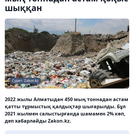
шыққан
Сурет: Zakon.kz
2022 жылы Алматыдан 450 мың тоннадан астам
қатты тұрмыстық қалдықтар шығарылды. Бұл
2021 жылмен салыстырғанда шамамен 2% көп,
деп хабарлайды Zakon.kz.