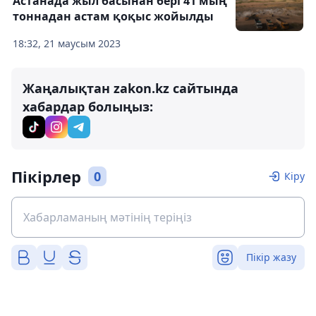
Астанада жыл басынан бері 41 мың
тоннадан астам қоқыс жойылды
18:32, 21 маусым 2023
Жаңалықтан zakon.kz сайтында
хабардар болыңыз:
Пікірлер
0
Кіру
Пікір жазу