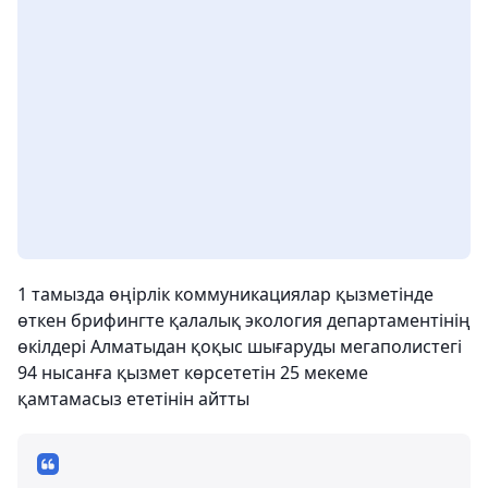
1 тамызда өңірлік коммуникациялар қызметінде
өткен брифингте қалалық экология департаментінің
өкілдері Алматыдан қоқыс шығаруды мегаполистегі
94 нысанға қызмет көрсететін 25 мекеме
қамтамасыз ететінін айтты