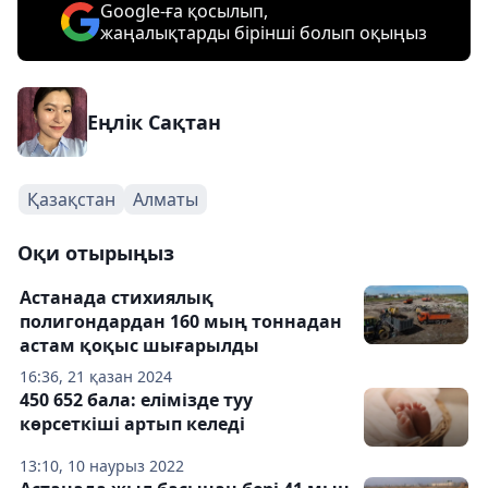
Google-ға қосылып,
жаңалықтарды бірінші болып оқыңыз
Еңлік Сақтан
Қазақстан
Алматы
Оқи отырыңыз
Астанада стихиялық
полигондардан 160 мың тоннадан
астам қоқыс шығарылды
16:36, 21 қазан 2024
450 652 бала: елімізде туу
көрсеткіші артып келеді
13:10, 10 наурыз 2022