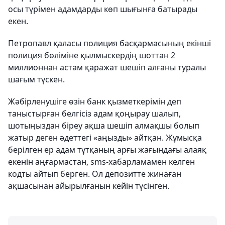
осы түрімен адамдарды көп шығынға батырады
екен.
Петропавл қаласы полиция басқармасының екінші
полиция бөліміне қылмыскердің шоттан 2
миллионнан астам қаражат шешіп алғаны туралы
шағым түскен.
Жәбірленушіге өзін банк қызметкерімін деп
таныстырған белгісіз адам қоңырау шалып,
шотыңыздан біреу ақша шешіп алмақшы болып
жатыр деген әдеттегі «аңызды» айтқан. Жұмысқа
берілген ер адам тұтқаның арғы жағындағы алаяқ
екенін аңғармастан, sms-хабарламамен келген
кодты айтып берген. Ол депозитте жинаған
ақшасынан айырылғанын кейін түсінген.