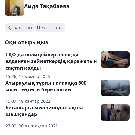
Аида Тақабаева
Қазақстан
Петропавл
Оқи отырыңыз
СҚО-да полицейлер алаяққа
алданған зейнеткердің қаражатын
сақтап қалды
15:26, 17 мамыр 2025
Атыраулық тұрғын алаяққа 800
мың теңгесін бере салған
15:07, 18 қаңтар 2022
Беташарға миллиондап ақша
шашқандар
23:00, 20 желтоқсан 2021