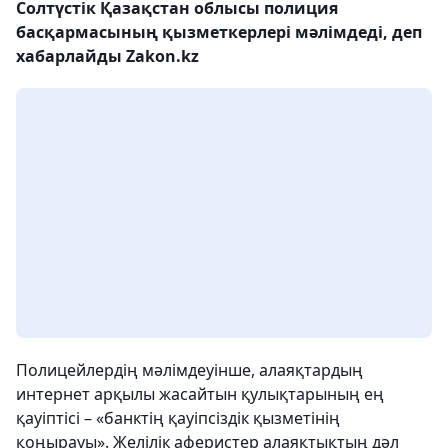
Солтүстік Қазақстан облысы полиция
басқармасының қызметкерлері мәлімдеді, деп
хабарлайды Zakon.kz
Полицейлердің мәлімдеуінше, алаяқтардың
интернет арқылы жасайтын қулықтарының ең
қауіптісі – «банктің қауіпсіздік қызметінің
қоңырауы». Желілік аферистер алаяқтықтың дәл