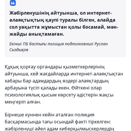
Жәбірленушінің айтуынша, ол интернет-
алаяқтықтың қаупі туралы білген, алайда
сол уақытта жұмыстан қолы босамай, мән-
жайды анықтамаған.
Екінші ПБ бастығы полиция подполковнигі Руслан
Сыздықов
Құқық қорғау органдары қызметкерлерінің
айтуынша, кей жағдайларда интернет-алаяқтықтан
хабары бар адамдардың өздері алаяқтардың
арбауына түсіп қалады екен. Өйткені олар
психологиялық қысым көрсету әдістерін жақсы
меңгеріп алған.
Бірнеше күннен кейін аталған полиция
басқармасында тағы осындай факті тіркелген:
жәбірленуші әйел адам киберқылмыскерлердің