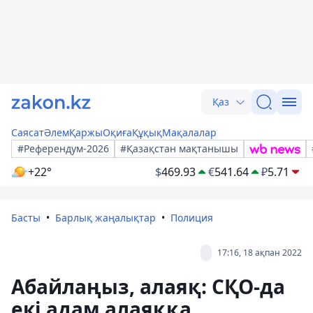
Қаз
Саясат
Әлем
Қаржы
Оқиға
Құқық
Мақалалар
#Референдум-2026
#Қазақстан мақтанышы
+22°
$
469.93
€
541.64
₽
5.71
Басты
Барлық жаңалықтар
Полиция
17:16, 18 ақпан 2022
Абайлаңыз, алаяқ: СҚО-да
екі адам алаяққа