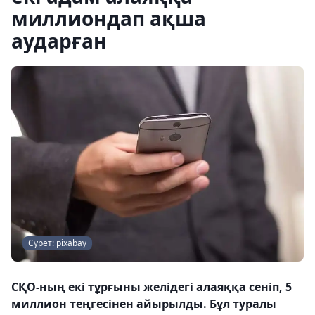
миллиондап ақша
аударған
Сурет: pixabay
СҚО-ның екі тұрғыны желідегі алаяққа сеніп, 5
миллион теңгесінен айырылды. Бұл туралы