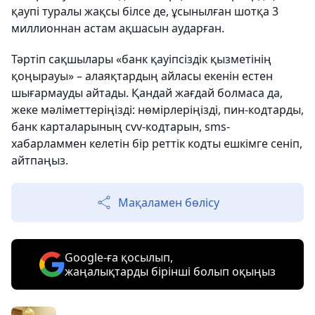
қаупі туралы жақсы білсе де, ұсынылған шотқа 3
миллионнан астам ақшасын аударған.
Тәртіп сақшылары «банк қауіпсіздік қызметінің
қоңырауы» – алаяқтардың айласы екенін естен
шығармауды айтады. Қандай жағдай болмаса да,
жеке мәліметтеріңізді: нөмірлеріңізді, пин-кодтарды,
банк карталарының cvv-кодтарын, sms-
хабарламмен келетін бір реттік кодты ешкімге сеніп,
айтпаңыз.
Мақаламен бөлісу
Google-ға қосылып,
жаңалықтарды бірінші болып оқыңыз