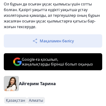
Ол бұрын да осыған ұқсас қылмысы үшін сотты
болған. Қазіргі уақытта күдікті уақытша ұстау
изоляторына қамалды, ал тергеушілер оның бұрын
жасалған осыған ұқсас қылмыстарға қатысы бар-
жоғын тексеруде.
Мақаламен бөлісу
Google-ға қосылып,
жаңалықтарды бірінші болып оқыңыз
Айгерим Тарина
Қазақстан
Алматы