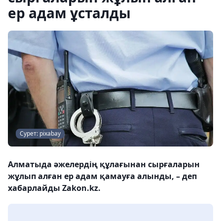
ер адам ұсталды
Сурет: pixabay
Алматыда әжелердің құлағынан сырғаларын
жұлып алған ер адам қамауға алынды, – деп
хабарлайды Zakon.kz.