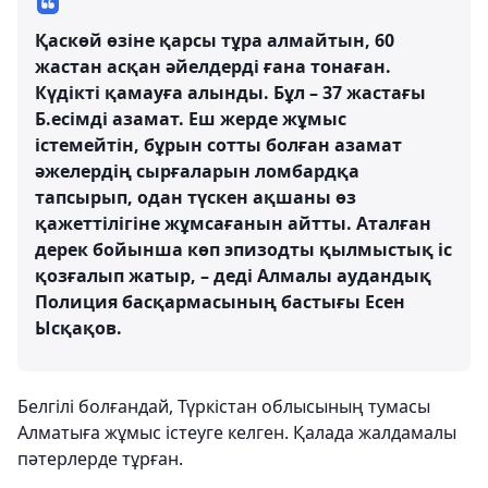
Қаскөй өзіне қарсы тұра алмайтын, 60
жастан асқан әйелдерді ғана тонаған.
Күдікті қамауға алынды. Бұл – 37 жастағы
Б.есімді азамат. Еш жерде жұмыс
істемейтін, бұрын сотты болған азамат
әжелердің сырғаларын ломбардқа
тапсырып, одан түскен ақшаны өз
қажеттілігіне жұмсағанын айтты. Аталған
дерек бойынша көп эпизодты қылмыстық іс
қозғалып жатыр, – деді Алмалы аудандық
Полиция басқармасының бастығы Есен
Ысқақов.
Белгілі болғандай, Түркістан облысының тумасы
Алматыға жұмыс істеуге келген. Қалада жалдамалы
пәтерлерде тұрған.