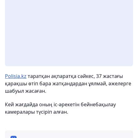
Polisia.kz
таратқан ақпаратқа сәйкес, 37 жастағы
қарақшы өтіп бара жатқандардан ұялмай, әжелерге
шабуыл жасаған.
Кей жағдайда оның іс-әрекетін бейнебақылау
камералары түсіріп алған.