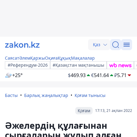
Қаз
Саясат
Әлем
Қаржы
Оқиға
Құқық
Мақалалар
#Референдум-2026
#Қазақстан мақтанышы
+25°
$
469.93
€
541.64
₽
5.71
Басты
Барлық жаңалықтар
Қоғам тынысы
Қоғам
17:13, 21 ақпан 2022
Әжелердің құлағынан
сырғаларын жұлып алған