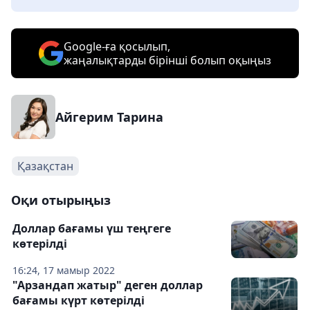
Google-ға қосылып,
жаңалықтарды бірінші болып оқыңыз
Айгерим Тарина
Қазақстан
Оқи отырыңыз
Доллар бағамы үш теңгеге
көтерілді
16:24, 17 мамыр 2022
"Арзандап жатыр" деген доллар
бағамы күрт көтерілді