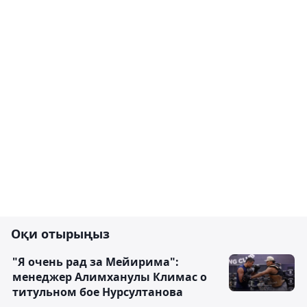
Оқи отырыңыз
"Я очень рад за Мейирима":
менеджер Алимханулы Климас о
титульном бое Нурсултанова