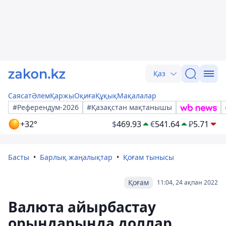
Қаз
Саясат
Әлем
Қаржы
Оқиға
Құқық
Мақалалар
#Референдум-2026
#Қазақстан мақтанышы
+32°
$
469.93
€
541.64
₽
5.71
Басты
Барлық жаңалықтар
Қоғам тынысы
Қоғам
11:04, 24 ақпан 2022
Валюта айырбастау
орындарында доллар