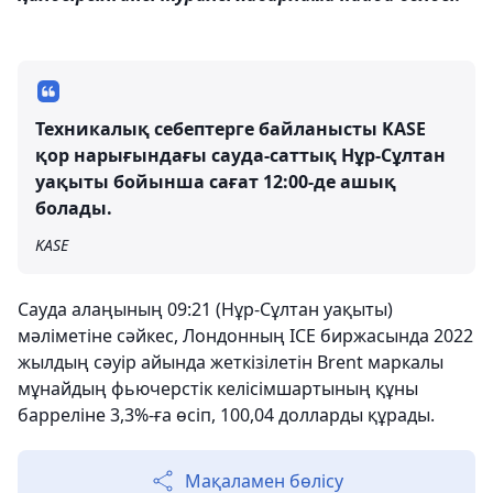
Техникалық себептерге байланысты KASE
қор нарығындағы сауда-саттық Нұр-Сұлтан
уақыты бойынша сағат 12:00-де ашық
болады.
KASE
Сауда алаңының 09:21 (Нұр-Сұлтан уақыты)
мәліметіне сәйкес, Лондонның ICE биржасында 2022
жылдың сәуір айында жеткізілетін Brent маркалы
мұнайдың фьючерстік келісімшартының құны
барреліне 3,3%-ға өсіп, 100,04 долларды құрады.
Мақаламен бөлісу