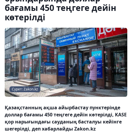
бағамы 450 теңгеге дейін
көтерілді
Сурет: Zakon.kz
Қазақстанның ақша айырбастау пунктерінде
доллар бағамы 450 теңгеге дейін көтерілді, KASE
қор нарығындағы сауданың басталуы кейінге
шегерілді, деп хабарлайды Zakon.kz