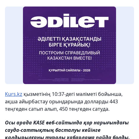
Kurs.kz
қызметінің 10:37-дегі мәліметі бойынша,
ақша айырбастау орындарында долларды 443
теңгеден сатып алып, 450 теңгеден сатуда.
Осы арада KASE веб-сайтында қор нарығындағы
сауда-саттықтың басталуы кейінге
қалдырылғаны туралы хабарлама пайда болды.