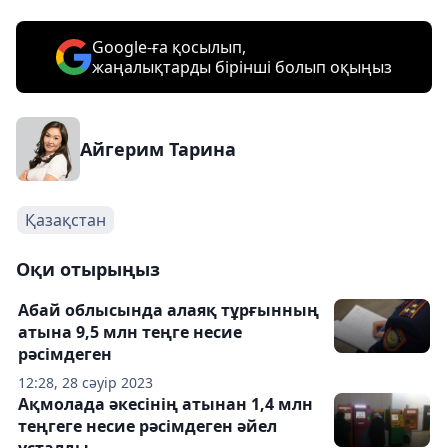
Google-ға қосылып,
жаңалықтарды бірінші болып оқыңыз
Айгерим Тарина
Қазақстан
Оқи отырыңыз
Абай облысында алаяқ тұрғынның
атына 9,5 млн теңге несие
рәсімдеген
12:28, 28 сәуір 2023
Ақмолада әкесінің атынан 1,4 млн
теңгеге несие рәсімдеген әйел
ұсталды