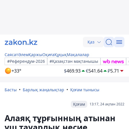
Қаз
Саясат
Әлем
Қаржы
Оқиға
Құқық
Мақалалар
#Референдум-2026
#Қазақстан мақтанышы
+33°
$
469.93
€
541.64
₽
5.71
Басты
Барлық жаңалықтар
Қоғам тынысы
Қоғам
13:17, 24 ақпан 2022
Алаяқ тұрғынның атынан
үш тауарлық несие