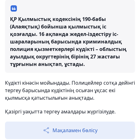
ҚР Қылмыстық кодексінің 190-бабы
(Алаяқтық) бойынша қылмыстық іс
қозғалды. 16 ақпанда жедел-іздестіру іс-
шараларының барысында криминалдық
полиция қызметкерлері күдікті – облыстың
ауылдық округтерінің бірінің 27 жастағы
тұрғынын анықтап, ұстады.
Күдікті кінәсін мойындады. Полицейлер сотқа дейінгі
тергеу барысында күдіктінің осыған ұқсас екі
қылмысқа қатыстылығын анықтады.
Қазіргі уақытта тергеу амалдары жүргізілуде.
Мақаламен бөлісу