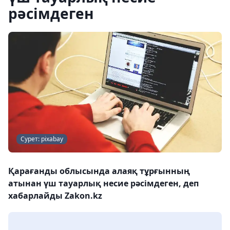
рәсімдеген
Сурет: pixabay
Қарағанды ​​облысында алаяқ тұрғынның
атынан үш тауарлық несие рәсімдеген, деп
хабарлайды Zakon.kz