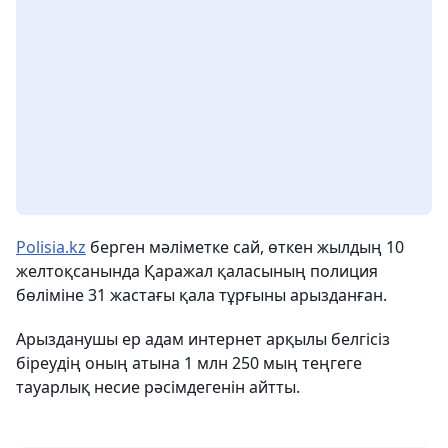
Polisia.kz
берген мәліметке сай, өткен жылдың 10
желтоқсанында Қаражал қаласының полиция
бөліміне 31 жастағы қала тұрғыны арызданған.
Арызданушы ер адам интернет арқылы белгісіз
біреудің оның атына 1 млн 250 мың теңгеге
тауарлық несие рәсімдегенін айтты.